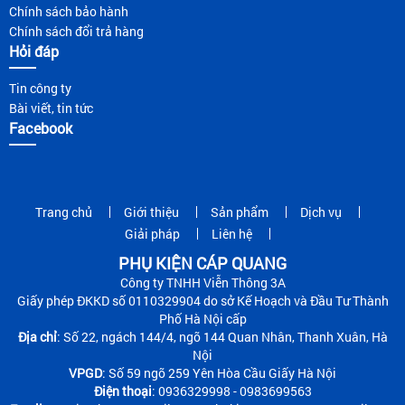
Chính sách bảo hành
Chính sách đổi trả hàng
Hỏi đáp
Tin công ty
Bài viết, tin tức
Facebook
Trang chủ
Giới thiệu
Sản phẩm
Dịch vụ
Giải pháp
Liên hệ
PHỤ KIỆN CÁP QUANG
Công ty TNHH Viễn Thông 3A
Giấy phép ĐKKD số 0110329904 do sở Kế Hoạch và Đầu Tư Thành
Phố Hà Nội cấp
Địa chỉ
: Số 22, ngách 144/4, ngõ 144 Quan Nhân, Thanh Xuân, Hà
Nội
VPGD
: Số 59 ngõ 259 Yên Hòa Cầu Giấy Hà Nội
Điện thoại
: 0936329998 - 0983699563