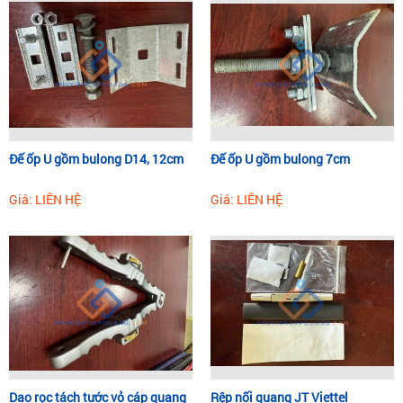
Phụ Kiện - Thiết bị Viễn thông
Hotline: 0983.699.563
Email: phukiencapquangvn@gmail.com
Wedsite: phukiencapquang.com
Đế ốp U gồm bulong D14, 12cm
Đế ốp U gồm bulong 7cm
Giá: LIÊN HỆ
Giá: LIÊN HỆ
Dao rọc tách tước vỏ cáp quang
Rệp nối quang JT Viettel