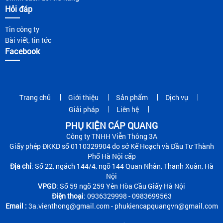
Hỏi đáp
Tin công ty
Bài viết, tin tức
Facebook
Trang chủ
Giới thiệu
Sản phẩm
Dịch vụ
Giải pháp
Liên hệ
PHỤ KIỆN CÁP QUANG
Công ty TNHH Viễn Thông 3A
Giấy phép ĐKKD số 0110329904 do sở Kế Hoạch và Đầu Tư Thành
Phố Hà Nội cấp
Địa chỉ
: Số 22, ngách 144/4, ngõ 144 Quan Nhân, Thanh Xuân, Hà
Nội
VPGD
: Số 59 ngõ 259 Yên Hòa Cầu Giấy Hà Nội
Điện thoại
: 0936329998 - 0983699563
Email :
3a.vienthong@gmail.com - phukiencapquangvn@gmail.com