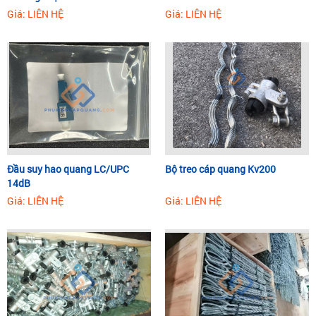
Giá: LIÊN HỆ
Giá: LIÊN HỆ
Đầu suy hao quang LC/UPC
Bộ treo cáp quang Kv200
14dB
Giá: LIÊN HỆ
Giá: LIÊN HỆ