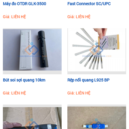
Máy đo OTDR GLK-3500
Fast Connector SC/UPC
LC - LC, FC - FC, SC-LC...chúng sẽ phù hợp cho các thiết bị
đầu cuối khác nhau.
Giá: LIÊN HỆ
Giá: LIÊN HỆ
Bút soi sợi quang 10km
Rệp nối quang L925 BP
Giá: LIÊN HỆ
Giá: LIÊN HỆ