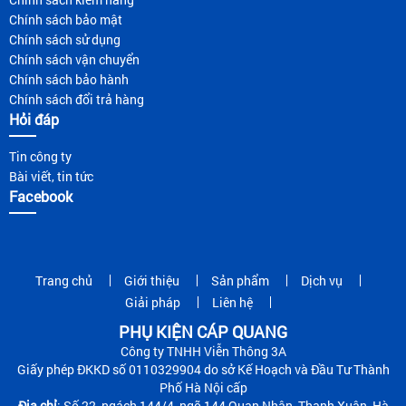
Chính sách bảo mật
Chính sách sử dụng
Chính sách vận chuyển
Chính sách bảo hành
Chính sách đổi trả hàng
Hỏi đáp
Tin công ty
Bài viết, tin tức
Facebook
Trang chủ
Giới thiệu
Sản phẩm
Dịch vụ
Giải pháp
Liên hệ
PHỤ KIỆN CÁP QUANG
Công ty TNHH Viễn Thông 3A
Giấy phép ĐKKD số 0110329904 do sở Kế Hoạch và Đầu Tư Thành
Phố Hà Nội cấp
Địa chỉ
: Số 22, ngách 144/4, ngõ 144 Quan Nhân, Thanh Xuân, Hà