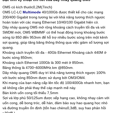
OM5 có kích thước0,2M(7inch)
OM5 LC-LC
Multimode
40/100Gb được thiết kế cho các mạng
200/400 Gigabit trong tương lai với khả năng tương thích ngược
hoàn toàn với các mạng Ethernet 10/40/100 Gigabit hiện có.
Dây nhảy quang OM5 mở rộng khoảng cách truyền tối đa và với
SWDM mới, OM5 WBMMF có thể hoạt động trong khoảng bước
sóng từ 850 đến 953nm để hỗ trợ nhiều bước sóng trên một kênh
sợi quang, giúp tăng băng thông thông qua việc giảm số lượng sợi
quang.
Khoảng cách truyền tối đa - 40Gb Ethernet Khoảng cách 440M ở
bước sóng 850nm;
Khoảng cách Ethernet 100Gb là 300 mét ở 850nm.
Băng thông là 4700~6000MHz.km @850nm.
Dây nhảy quang OM5 duy trì khả năng tương thích ngược 100%
với bước sóng 850nm được sử dụng bởi OM3/OM4.
Khi mạng của bạn nâng cấp lên tốc độ 100/400Gb nhanh hơn, bạn
sẽ không cần phải thay thế cáp mạnh mẽ này.
Bán kính uốn cong tối thiểu 7,5mm
Sợi và lớp phủ 50/125um được xếp hạng cao, không nhạy cảm với
uốn cong, dễ bong tróc, dễ hàn, đảm bảo suy hao quang học nhỏ
và đường truyền ổn định (tổn hao chèn≤0,3dB, suy hao phản hồi