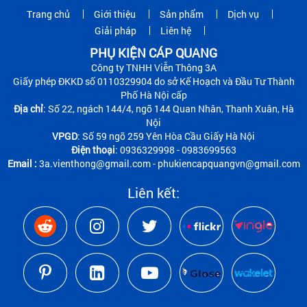
Trang chủ
Giới thiệu
Sản phẩm
Dịch vụ
Giải pháp
Liên hệ
PHỤ KIỆN CÁP QUANG
Công ty TNHH Viễn Thông 3A
Giấy phép ĐKKD số 0110329904 do sở Kế Hoạch và Đầu Tư Thành
Phố Hà Nội cấp
Địa chỉ
: Số 22, ngách 144/4, ngõ 144 Quan Nhân, Thanh Xuân, Hà
Nội
VPGD
: Số 59 ngõ 259 Yên Hòa Cầu Giấy Hà Nội
Điện thoại
: 0936329998 - 0983699563
Email :
3a.vienthong@gmail.com - phukiencapquangvn@gmail.com
Liên kết: