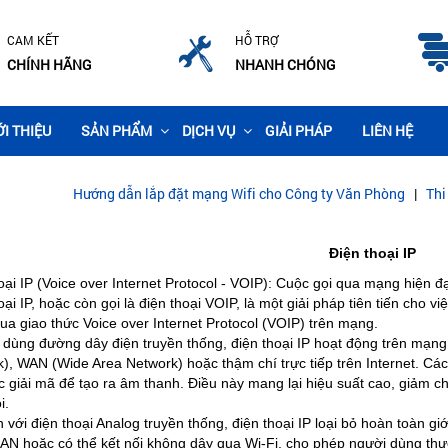
CAM KẾT
HỖ TRỢ
CHÍNH HÃNG
NHANH CHÓNG
ỚI THIỆU
SẢN PHẨM
DỊCH VỤ
GIẢI PHÁP
LIÊN HỆ
Hướng dẫn lắp đặt mạng Wifi cho Công ty Văn Phòng
|
Thi công lắp 
Điện thoại IP
oại IP (Voice over Internet Protocol - VOIP): Cuộc gọi qua mạng hiện đạ
oại IP, hoặc còn gọi là điện thoại VOIP, là một giải pháp tiên tiến cho 
ua giao thức Voice over Internet Protocol (VOIP) trên mạng.
 dùng đường dây điện truyền thống, điện thoại IP hoạt động trên mạn
), WAN (Wide Area Network) hoặc thậm chí trực tiếp trên Internet. Các 
 giải mã để tạo ra âm thanh. Điều này mang lại hiệu suất cao, giảm chi
i.
 với điện thoại Analog truyền thống, điện thoại IP loại bỏ hoàn toàn giới
N hoặc có thể kết nối không dây qua Wi-Fi, cho phép người dùng thực