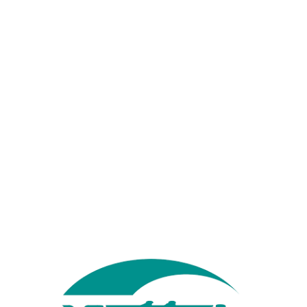
 điện thoại.
ử dụng ở bất kỳ nơi nào có kết nối mạng.
phép thực hiện cuộc gọi nội bộ trong hệ thống mà
 máy, rước máy, và hiển thị số gọi đến.