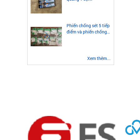
singlemode và
OPGW
Postef
module quang 2 sợi
multimode
Phiến chống sét 5 tiếp
VNPT
LINKSYS
điểm và phiến chống
sét 3 tiếp điểm là gì?
H3C
Aruba
Xem thêm...
Huawei
Zkteco
3A
IMOU
TELECOM
Ư
Sử dụng
SACOM
ENGENIUS
Không b
Phù hợp
không t
FOCAL
DINTEK
Dễ dàng
Dễ dàng
Cung cấ
HO-LINK
MPNET