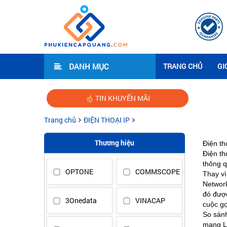
DANH MỤC
TRANG CHỦ
GI
TIN KHUYẾN MÃI
Trang chủ
ĐIỆN THOẠI IP
Thương hiệu
Điện th
Điện th
thông q
OPTONE
COMMSCOPE
Thay vì
Network
đó được
3Onedata
VINACAP
cuộc gọ
So sánh
mạng LA