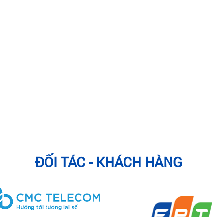
u điểm của Điện Thoại IP:
 cơ sở hạ tầng internet chung (mạng LAN) mà không cần dây riêng cho
ĐỐI TÁC - KHÁCH HÀNG
ị hạn chế về vị trí địa lý, vì hoạt động qua mạng Internet, cho phép s
 cho các công ty có nhiều văn phòng chi nhánh, chuỗi cửa hàng, cho 
ốn phí.
 cấu hình thông qua giao diện web.
 nâng cấp từ tổng đài Analog lên tổng đài VoIP.
p đầy đủ chức năng của một điện thoại bàn, bao gồm nghe, gọi, chuyển