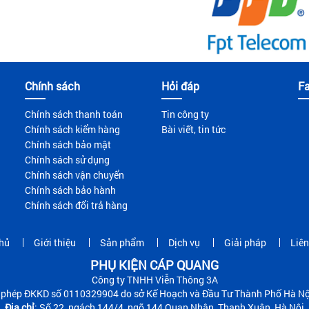
năng lưu trữ danh bạ lớn, thường lên đến 500 danh bạ.
ển dễ dàng, khi bạn di dời văn phòng, chỉ cần cắm dây mạng là có thể 
Chính sách
Hỏi đáp
F
Chính sách thanh toán
Tin công ty
Chính sách kiểm hàng
Bài viết, tin tức
Chính sách bảo mật
Chính sách sử dụng
Chính sách vận chuyển
Chính sách bảo hành
Chính sách đổi trả hàng
hủ
Giới thiệu
Sản phẩm
Dịch vụ
Giải pháp
Liên
PHỤ KIỆN CÁP QUANG
hược điểm của Điện Thoại IP:
Công ty TNHH Viễn Thông 3A
 phép ĐKKD số 0110329904 do sở Kế Hoạch và Đầu Tư Thành Phố Hà Nộ
ộc vào nguồn điện và mạng: Điện thoại IP yêu cầu cung cấp cả nguồn 
Địa chỉ
: Số 22, ngách 144/4, ngõ 144 Quan Nhân, Thanh Xuân, Hà Nội