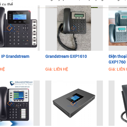
rí cụ thể.
i IP Grandstream
​Grandstream GXP1610
Điện thoạ
GXP1760
 HỆ
Giá: LIÊN HỆ
Giá: LIÊN