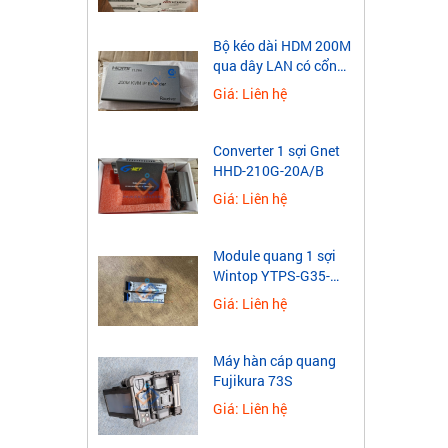
mạng LA
Hikvision
TEASUNG
b. Điện
​Bộ kéo dài HDM 200M
di chuy
qua dây LAN có cổng
HDPE-THC
HP
yêu cầu
USB
Giá: Liên hệ
c. Điện 
Ronald
Z43
Jack
Converter 1 sợi Gnet
HHD-210G-20A/B
Golden -
HRUI
Giá: Liên hệ
Link
GYXTW -
Kenwood
Module quang 1 sợi
Hanxin
Wintop YTPS-G35-
40LD 1.25G
Giá: Liên hệ
Motorola
Grandstream
AMP-
Máy hàn cáp quang
Hasivo
COMMSCOPE
Fujikura 73S
Giá: Liên hệ
Joinwit
GT-NET