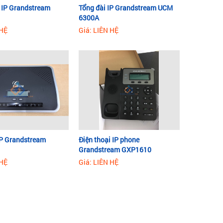
i IP Grandstream
Tổng đài IP Grandstream UCM
6300A
 HỆ
Giá: LIÊN HỆ
IP Grandstream
Điện thoại IP phone
Grandstream GXP1610
 HỆ
Giá: LIÊN HỆ
n nay
trong nhiều dự án. Mỗi chiếc điện thoại IP dùng dây
ụng để chia sẻ mạng cho máy tính mà không cần dây
 Ngoài ra, có các phiên bản hỗ trợ cấp nguồn qua