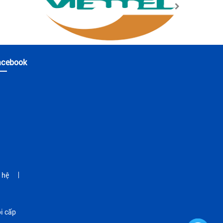
sử dụng, không cần phải cấu hình lại.
acebook
 hệ
i cấp
điện và kết nối mạng để hoạt động. Tuy nhiên, hiện