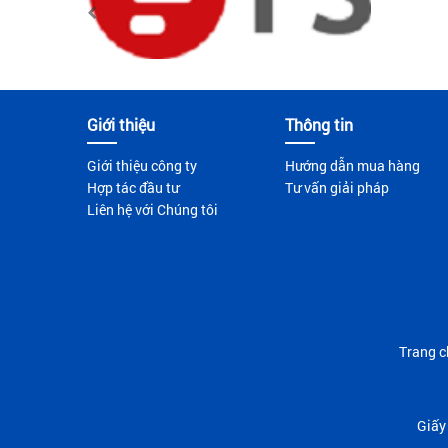
Có khả 
Di chuy
Panduit
GNETCOM
GNET
Mobifone
Giới thiệu
Thông tin
LSvn
GT-COM
Giới thiệu công ty
Hướng dẫn mua hàng
Hợp tác đầu tư
Tư vấn giải pháp
Liên hệ với Chúng tôi
MILLER
Cablexa
China
Novalink
EVN
Grandlink
Trang c
Golden
Ugreen
N
Link
Giấy
Phụ thu
PCM
Intertek