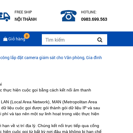
FREE SHIP
HOTLINE:
NỘI THÀNH
0983.699.563
0
Giỏ hàng
đặt camera giám sát cho Văn phòng, Gia đình
|
CÁP QUANG COMMSC
i
việc thực hiện cuộc gọi bằng cách kết nối âm thanh
g LAN (Local Area Network), MAN (Metropolitan Area
dữ liệu cuộc gọi được gói thành gói dữ liệu IP và sau
 phí và tạo nên một sự linh hoạt trong việc thực hiện
 hạn về vị trí địa lý. Chúng kết nối trực tiếp qua cổng
 hiện cuộc gọi từ bất kỳ nơi đâu mà không bị hạn chế