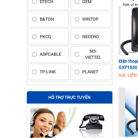
DTECH
OEM
bởi vị t
B&TON
WINTOP
PKCQ
NECERO
M3-
ADPCABLE
VIETTEL
Điện thoạ
GXP1630
TP-LINK
PLANET
Giá: LIÊN
VINA-OFC
Viettel/Vinacap
HỖ TRỢ TRỰC TUYẾN
VINA-
Z43-
OFC/VINACAP
Postef-
Vinacap
SINO
Mikrotik