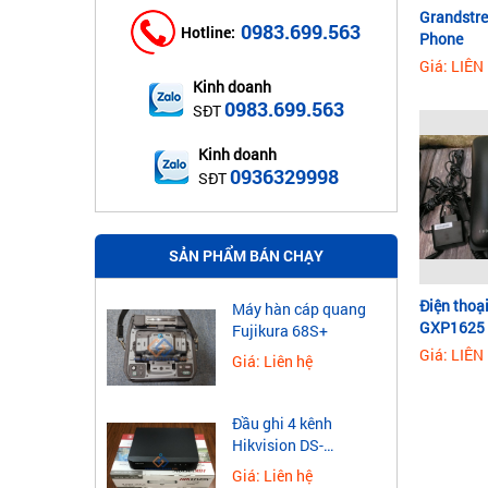
THC/OPSEN/AN
OYEL/BTON
Grandstr
DAT PHAT
0983.699.563
Hotline:
Phone
Giá: LIÊN
UniFi
Tw-scie
Kinh doanh
0983.699.563
SĐT
HRUI-OEM
FS-FIBER
Kinh doanh
0936329998
SĐT
NETLINK
VINACOM
SẢN PHẨM BÁN CHẠY
CISCO
TOTOLINK
Điện thoạ
Máy hàn cáp quang
LS
EZVIZ
GXP1625
Fujikura 68S+
Cable&System
Giá: LIÊN
Giá: Liên hệ
SKYCOM
ELOIK
Hiện na
a. Điện
Đầu ghi 4 kênh
được tr
Hikvision DS-
Mercury
Cambium
mạng ri
7604NXI-K1
Giá: Liên hệ
Tốc độ 