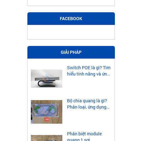
Comway
EXFO
FACEBOOK
Deviser
Tribrer
Ceyear
Tumtech
GIẢI PHÁP
Inno
Fujikura
Switch POE là gì? Tìm
hiểu tính năng và ứng
Kết Nố
dụng của Switch POE
Sumitomo
Ebisu
Việc kế
đa dạng
VOIMAS
Finisar
Bộ chia quang là gì?
Network
Phân loại, ứng dụng
Để điện
của bộ chia quang
G-NET
linh ho
ONV
COM
khắp mọ
Phân biệt module
TCNET
Cleaver
quang 1 sợi