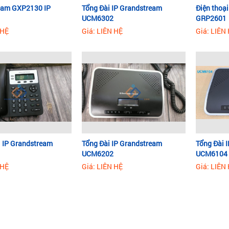
eam GXP2130 IP
Tổng Đài IP Grandstream
Điện thoạ
UCM6302
GRP2601
 HỆ
Giá: LIÊN HỆ
Giá: LIÊN
i IP Grandstream
Tổng Đài IP Grandstream
Tổng Đài 
UCM6202
UCM6104
 HỆ
Giá: LIÊN HỆ
Giá: LIÊN
Các loại điện thoại IP hiệ
y, có ba loại chính của điện thoại IP:
 thoại IP dùng dây LAN: Đây là loại phổ biến và được sử dụng rộng rãi 
ang bị ít nhất hai cổng mạng RJ45, một trong số đó có thể được sử d
êng.
của cổng có thể là 100Mbps hoặc 1Gbps, tùy thuộc vào loại sản phẩm.