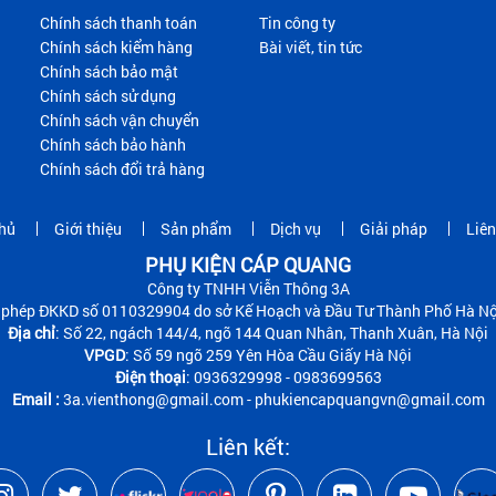
Chính sách thanh toán
Tin công ty
Chính sách kiểm hàng
Bài viết, tin tức
Chính sách bảo mật
Chính sách sử dụng
Chính sách vận chuyển
Chính sách bảo hành
Chính sách đổi trả hàng
hủ
Giới thiệu
Sản phẩm
Dịch vụ
Giải pháp
Liên
PHỤ KIỆN CÁP QUANG
Công ty TNHH Viễn Thông 3A
 phép ĐKKD số 0110329904 do sở Kế Hoạch và Đầu Tư Thành Phố Hà Nộ
Địa chỉ
: Số 22, ngách 144/4, ngõ 144 Quan Nhân, Thanh Xuân, Hà Nội
VPGD
: Số 59 ngõ 259 Yên Hòa Cầu Giấy Hà Nội
Điện thoại
: 0936329998 - 0983699563
Email :
3a.vienthong@gmail.com - phukiencapquangvn@gmail.com
Liên kết: