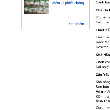
Cảnh báo
điểm và phiến chống
sét 3 tiếp điểm là gì?
Chế Độ 
Ưu tiên 
Kiểm tra
Xem thêm...
Thiết K
Thiết Kế
Rack Mou
Desktop:
Khả Năn
Chọn conv
Dải nhiệt
Các Yếu
Khả năng
Đèn báo h
Hỗ trợ V
Kiểm tra 
Mua Ở Đ
Địa chỉ u