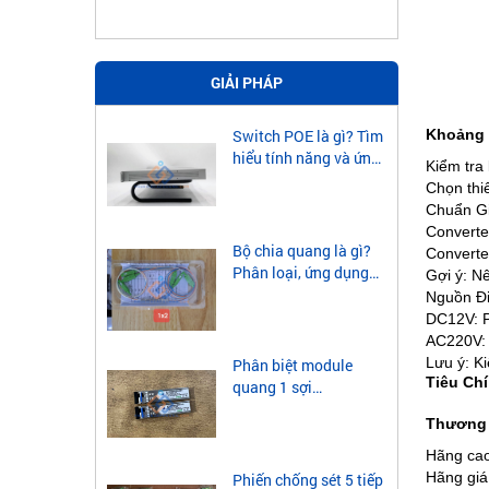
GIẢI PHÁP
Khoảng 
Switch POE là gì? Tìm
hiểu tính năng và ứng
Kiểm tra
dụng của Switch POE
Chọn thi
Chuẩn Gi
Converte
Bộ chia quang là gì?
Converter
Phân loại, ứng dụng
Gợi ý: N
của bộ chia quang
Nguồn Đ
DC12V: P
AC220V: T
Lưu ý: Ki
Phân biệt module
Tiêu Ch
quang 1 sợi
singlemode và
Thương 
module quang 2 sợi
multimode
Hãng cao 
Hãng giá
Phiến chống sét 5 tiếp