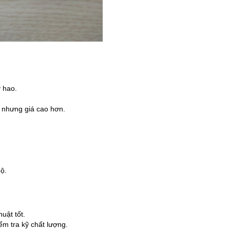
 hao.
 nhưng giá cao hơn.
ộ.
uật tốt.
m tra kỹ chất lượng.