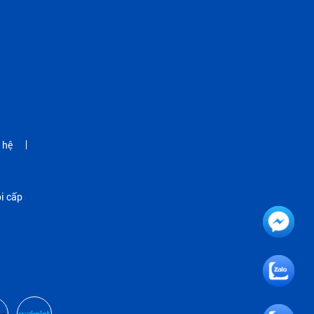
 hệ
i cấp