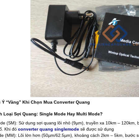
u Ý “Vàng” Khi Chọn Mua Converter Quang
h Loại Sợi Quang: Single Mode Hay Multi Mode?
de (SM): Sử dụng sợi quang lõi nhỏ (9µm), truyền xa 10km – 120km,
ố. Khi đó
converter quang singlemode
sẽ được sử dụng
e (MM): Lõi lớn hơn (50µm/62.5µm), khoảng cách 2km – 5km, bước só