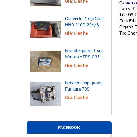
Giá: Liên hệ
đó
conve
Lưu ý: K
Tốc Độ T
Converter 1 sợi Gnet
Fast Eth
HHD-210G-20A/B
Gigabit 
Giá: Liên hệ
Tip: Chọn
Module quang 1 sợi
Wintop YTPS-G35-
40LD 1.25G
Giá: Liên hệ
Máy hàn cáp quang
Fujikura 73S
Giá: Liên hệ
FACEBOOK