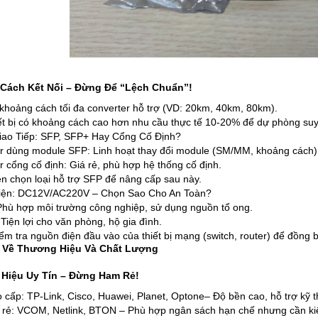
Cách Kết Nối – Đừng Để “Lệch Chuẩn”!
 khoảng cách tối đa converter hỗ trợ (VD: 20km, 40km, 80km).
ết bị có khoảng cách cao hơn nhu cầu thực tế 10-20% để dự phòng suy
ao Tiếp: SFP, SFP+ Hay Cổng Cố Định?
r dùng module SFP: Linh hoạt thay đổi module (SM/MM, khoảng cách)
 cổng cố định: Giá rẻ, phù hợp hệ thống cố định.
ên chọn loại hỗ trợ SFP để nâng cấp sau này.
iện: DC12V/AC220V – Chọn Sao Cho An Toàn?
hù hợp môi trường công nghiệp, sử dụng nguồn tổ ong.
iện lợi cho văn phòng, hộ gia đình.
ểm tra nguồn điện đầu vào của thiết bị mạng (switch, router) để đồng b
í Về Thương Hiệu Và Chất Lượng
Hiệu Uy Tín – Đừng Ham Rẻ!
cấp: TP-Link, Cisco, Huawei, Planet, Optone– Độ bền cao, hỗ trợ kỹ th
 rẻ: VCOM, Netlink, BTON – Phù hợp ngân sách hạn chế nhưng cần kiể