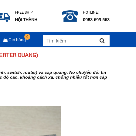
FREE SHIP
HOTLINE:
NỘI THÀNH
0983.699.563
0
Giỏ hàng
VERTER QUANG)
ính, switch, router) và cáp quang. Nó chuyển đổi tín
ốc độ cao, khoảng cách xa, chống nhiễu tốt hơn cáp