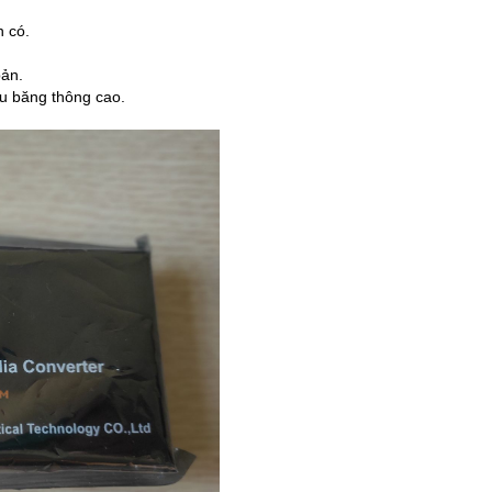
 có.
bản.
u băng thông cao.