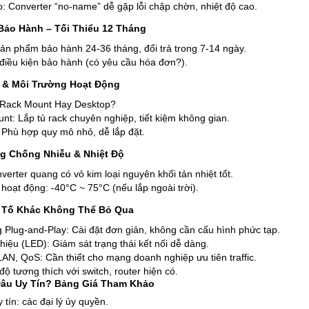
: Converter “no-name” dễ gặp lỗi chập chờn, nhiệt độ cao.
Bảo Hành – Tối Thiểu 12 Tháng
sản phẩm bảo hành 24-36 tháng, đổi trả trong 7-14 ngày.
 điều kiện bảo hành (có yêu cầu hóa đơn?).
ế & Môi Trường Hoạt Động
 Rack Mount Hay Desktop?
nt: Lắp tủ rack chuyên nghiệp, tiết kiệm không gian.
 Phù hợp quy mô nhỏ, dễ lắp đặt.
g Chống Nhiễu & Nhiệt Độ
erter quang có vỏ kim loại nguyên khối tản nhiệt tốt.
 hoạt động: -40°C ~ 75°C (nếu lắp ngoài trời).
 Tố Khác Không Thể Bỏ Qua
 Plug-and-Play: Cài đặt đơn giản, không cần cấu hình phức tạp.
iệu (LED): Giám sát trạng thái kết nối dễ dàng.
LAN, QoS: Cần thiết cho mạng doanh nghiệp ưu tiên traffic.
độ tương thích với switch, router hiện có.
âu Uy Tín? Bảng Giá Tham Khảo
y tín: các đại lý ủy quyền.