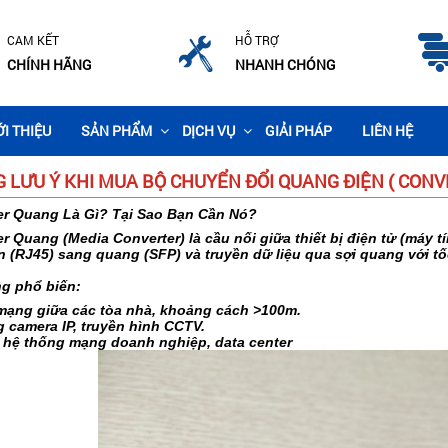
CAM KẾT
HỖ TRỢ
CHÍNH HÃNG
NHANH CHÓNG
ỚI THIỆU
SẢN PHẨM
DỊCH VỤ
GIẢI PHÁP
LIÊN HỆ
 LƯU Ý KHI MUA BỘ CHUYỂN ĐỔI QUANG ĐIỆN ( CON
er Quang Là Gì? Tại Sao Bạn Cần Nó?
r Quang (Media Converter) là cầu nối giữa thiết bị điện tử (máy t
n (RJ45) sang quang (SFP) và truyền dữ liệu qua sợi quang với t
g phổ biến:
 mạng giữa các tòa nhà, khoảng cách >100m.
 camera IP, truyền hình CCTV.
 hệ thống mạng doanh nghiệp, data center