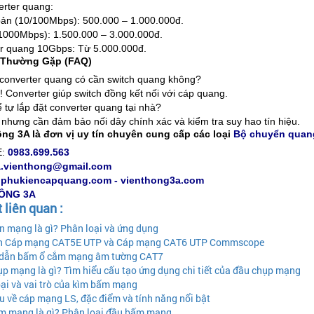
erter quang:
bản (10/100Mbps): 500.000 – 1.000.000đ.
(1000Mbps): 1.500.000 – 3.000.000đ.
r quang 10Gbps: Từ 5.000.000đ.
 Thường Gặp (FAQ)
converter quang có cần switch quang không?
 Converter giúp switch đồng kết nối với cáp quang.
 tự lắp đặt converter quang tại nhà?
 nhưng cần đảm bảo nối dây chính xác và kiểm tra suy hao tín hiệu.
ng 3A là đơn vị uy tín chuyên cung cấp các loại
Bộ chuyển quang
E:
0983.699.563
a.vienthong@gmail.com
:
phukiencapquang.com - vienthong3a.com
HÔNG 3A
t liên quan :
n mạng là gì? Phân loại và ứng dụng
h Cáp mạng CAT5E UTP và Cáp mạng CAT6 UTP Commscope
dẫn bấm ổ cắm mạng âm tường CAT7
p mạng là gì? Tìm hiểu cấu tạo ứng dụng chi tiết của đầu chụp mạng
ại và vai trò của kìm bấm mạng
u về cáp mạng LS, đặc điểm và tính năng nổi bật
 mạng là gì? Phân loại đầu bấm mạng