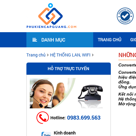
DANH MỤC
TRANG CHỦ
GI
NHỮNG
Trang chủ
HỆ THỐNG LAN, WIFI
Convert
HỖ TRỢ TRỰC TUYẾN
Converte
hiệu điệ
đồng.
Ứng dụn
Kết nối
Hệ thống
Mở rộng
0983.699.563
Hotline:
Kinh doanh