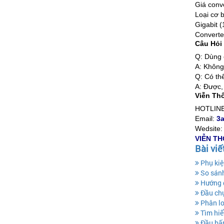
Giá conv
Loại cơ 
Gigabit 
Converte
Câu Hỏi
Q: Dùng 
A: Không!
Q: Có thể
A: Được,
Viễn Thô
HOTLIN
Email:
3
Wedsite
VIỄN T
Bài viế
Phụ kiệ
So sán
Hướng 
Đầu chụ
Phân lo
Tìm hiể
Đầu bấm