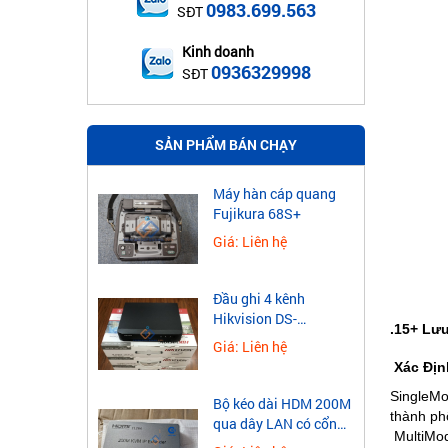
0983.699.563
SĐT
Kinh doanh
0936329998
SĐT
SẢN PHẨM BÁN CHẠY
Máy hàn cáp quang
Fujikura 68S+
Giá: Liên hệ
Đầu ghi 4 kênh
Hikvision DS-
.15+ Lư
7604NXI-K1
Giá: Liên hệ
Xác Địn
SingleMo
​Bộ kéo dài HDM 200M
thành ph
qua dây LAN có cổng
MultiMod
USB