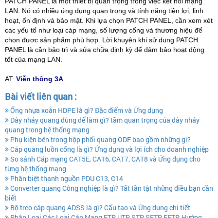
PATCH PANEL là một thiết bị quan trọng trong việc kết nối mạng
LAN. Nó có nhiều ứng dụng quan trọng và tính năng tiện lợi, linh
hoạt, ổn định và bảo mật. Khi lựa chọn PATCH PANEL, cần xem xét
các yếu tố như loại cáp mạng, số lượng cổng và thương hiệu để
chọn được sản phẩm phù hợp. Lời khuyên khi sử dụng PATCH
PANEL là cần bảo trì và sửa chữa định kỳ để đảm bảo hoạt động
tốt của mạng LAN.
AT:
Viễn thông 3A
Bài viết liên quan :
Ống nhựa xoắn HDPE là gì? Đặc điểm và Ứng dụng
Dây nhảy quang dùng để làm gì? tầm quan trọng của dây nhảy
quang trong hệ thống mạng
Phụ kiện bên trong hộp phối quang ODF bao gồm những gì?
Cáp quang luồn cống là gì? Ứng dụng và lợi ích cho doanh nghiệp
So sánh Cáp mạng CAT5E, CAT6, CAT7, CAT8 và Ứng dụng cho
từng hệ thống mạng
Phân biệt thanh nguồn PDU C13, C14
Converter quang Công nghiệp là gì? Tất tần tật những điều bạn cần
biết
Bộ treo cáp quang ADSS là gì? Cấu tạo và Ứng dụng chi tiết
Phân Loại Các Loại Cáp Mạng FTP, UTP, STP, SFTP, FFTP: Hướng