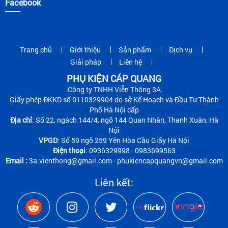
Facebook
Trang chủ
Giới thiệu
Sản phẩm
Dịch vụ
Giải pháp
Liên hệ
PHỤ KIỆN CÁP QUANG
Công ty TNHH Viễn Thông 3A
Giấy phép ĐKKD số 0110329904 do sở Kế Hoạch và Đầu Tư Thành
Phố Hà Nội cấp
Địa chỉ
: Số 22, ngách 144/4, ngõ 144 Quan Nhân, Thanh Xuân, Hà
Nội
VPGD
: Số 59 ngõ 259 Yên Hòa Cầu Giấy Hà Nội
Điện thoại
: 0936329998 - 0983699563
Email :
3a.vienthong@gmail.com - phukiencapquangvn@gmail.com
Liên kết: