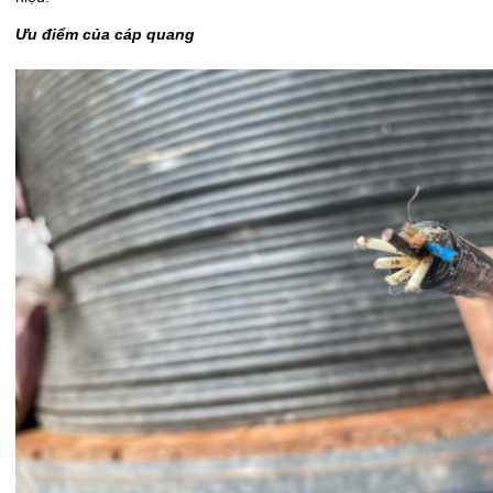
Ưu điểm của cáp quang