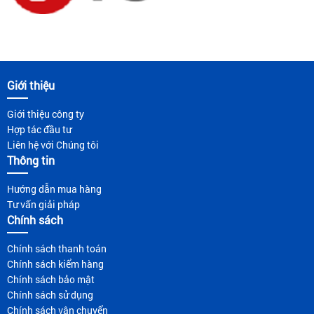
Giới thiệu
Giới thiệu công ty
Hợp tác đầu tư
Liên hệ với Chúng tôi
Thông tin
Hướng dẫn mua hàng
Tư vấn giải pháp
Chính sách
Chính sách thanh toán
Chính sách kiểm hàng
Chính sách bảo mật
Chính sách sử dụng
Chính sách vận chuyển