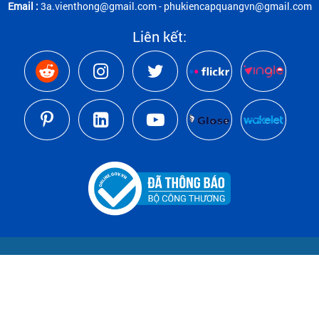
Email :
3a.vienthong@gmail.com - phukiencapquangvn@gmail.com
Liên kết: