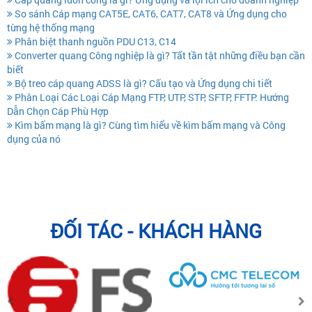
So sánh Cáp mạng CAT5E, CAT6, CAT7, CAT8 và Ứng dụng cho
từng hệ thống mạng
Phân biệt thanh nguồn PDU C13, C14
Converter quang Công nghiệp là gì? Tất tần tật những điều bạn cần
biết
Bộ treo cáp quang ADSS là gì? Cấu tạo và Ứng dụng chi tiết
Phân Loại Các Loại Cáp Mạng FTP, UTP, STP, SFTP, FFTP: Hướng
Dẫn Chọn Cáp Phù Hợp
Kìm bấm mạng là gì? Cùng tìm hiểu về kìm bấm mạng và Công
dụng của nó
ĐỐI TÁC - KHÁCH HÀNG