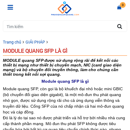
0
Trang chủ
GIẢI PHÁP
MODULE QUANG SFP LÀ GÌ
MODULE quang SFP được sử dụng rộng rãi để kết nối các
thiết bị mạng như thiết bị chuyển mạch, NIC (card giao diện
mạng) và bộ chuyển đổi truyền thông, làm cho chúng cần
thiết trong kết nối sợi quang.
Module quang SFP là gì
Module quang SFP, còn gọi là bộ khuếch đại nhỏ hoặc mini GBIC
(bộ chuyển đổi giao diện gigabit), là một mô-đun thu phát quang
nhỏ gọn, được sử dụng rộng rãi cho cả ứng dụng viễn thông và
truyền dữ liệu. Cổng SFP của nó chấp nhận cả hai mô-đun quang
học và cáp đồng.
Đó là lý do tại sao nó được phát triển và hỗ trợ bởi nhiều nhà cung
cấp thành phần mạng. Mô đun thu phát SFP không được tiêu
chuẩn hóa bởi bất kỳ cơ quan tiêu chuẩn chính thức nào, nhưng