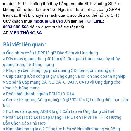
module SFP + không thể thay bằng moudle SFP vì cổng SFP +
không hỗ trợ tốc độ dưới 1G. Ngoài ra, hầu hết các cổng SFP +
trên các thiết bị chuyển mạch của Cisco đều có thể hỗ trợ SFP.
Quý khách mua
module Quang
Xin liên hệ
HOTLINE:
0983.699.563
để có được sự hỗ trợ tốt nhất
AT.
VIỄN THÔNG 3A
Bài viết liên quan :
Ống nhựa xoắn HDPE là gì? Đặc điểm và Ứng dụng
Dây nhảy quang dùng để làm gì? tầm quan trọng của dây nhảy
quang trong hệ thống mạng
Phụ kiện bên trong hộp phối quang ODF bao gồm những gì?
Cáp quang luồn cống là gì? Ứng dụng và lợi ích cho doanh nghiệp
So sánh Cáp mạng CAT5E, CAT6, CAT7, CAT8 và Ứng dụng cho
từng hệ thống mạng
Phân biệt thanh nguồn PDU C13, C14
Converter quang Công nghiệp là gì? Tất tần tật những điều bạn cần
biết
Bộ treo cáp quang ADSS là gì? Cấu tạo và Ứng dụng chi tiết
Phân Loại Các Loại Cáp Mạng FTP, UTP, STP, SFTP, FFTP: Hướng
Dẫn Chọn Cáp Phù Hợp
Kìm bấm mạng là gì? Cùng tìm hiểu về kìm bấm mạng và Công