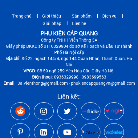
Trang chủ
Giới thiệu
Sản phẩm
Dịch vụ
Giải pháp
Liên hệ
PHỤ KIỆN CÁP QUANG
Công ty TNHH Viễn Thông 3A
Giấy phép ĐKKD số 0110329904 do sở Kế Hoạch và Đầu Tư Thành
Phố Hà Nội cấp
Địa chỉ
: Số 22, ngách 144/4, ngõ 144 Quan Nhân, Thanh Xuân, Hà
Nội
VPGD
: Số 59 ngõ 259 Yên Hòa Cầu Giấy Hà Nội
Điện thoại
: 0936329998 - 0983699563
Email :
3a.vienthong@gmail.com - phukiencapquangvn@gmail.com
Liên kết: