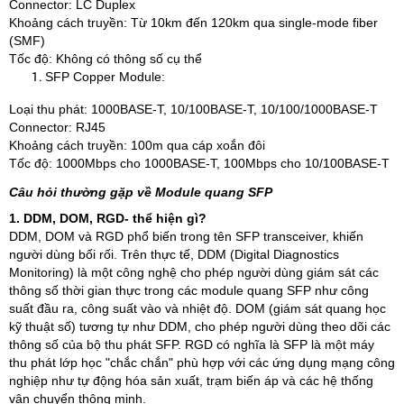
Connector: LC Duplex
Khoảng cách truyền: Từ 10km đến 120km qua single-mode fiber
(SMF)
Tốc độ: Không có thông số cụ thể
SFP Copper Module:
Loại thu phát: 1000BASE-T, 10/100BASE-T, 10/100/1000BASE-T
Connector: RJ45
Khoảng cách truyền: 100m qua cáp xoắn đôi
Tốc độ: 1000Mbps cho 1000BASE-T, 100Mbps cho 10/100BASE-T
Câu hỏi thường gặp về Module quang SFP
1. DDM, DOM, RGD- thể hiện gì?
DDM, DOM và RGD phổ biến trong tên SFP transceiver, khiến
người dùng bối rối. Trên thực tế, DDM (Digital Diagnostics
Monitoring) là một công nghệ cho phép người dùng giám sát các
thông số thời gian thực trong các module quang SFP như công
suất đầu ra, công suất vào và nhiệt độ. DOM (giám sát quang học
kỹ thuật số) tương tự như DDM, cho phép người dùng theo dõi các
thông số của bộ thu phát SFP. RGD có nghĩa là SFP là một máy
thu phát lớp học "chắc chắn" phù hợp với các ứng dụng mạng công
nghiệp như tự động hóa sản xuất, trạm biến áp và các hệ thống
vận chuyển thông minh.