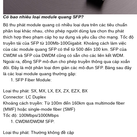
Có bao nhiêu loại module quang SFP?
Bộ thu phát module quang có nhiều loại dựa trên các tiêu chuẩn
phân loại khác nhau, chho phép người dùng lựa chọn thu phát
thích hợp theo phạm cáp họ sự dụng và yêu cầu cho mạng. Tốc độ
truyền tải của SFP từ 100Mb-100Gigabit. Khoảng cách làm việc
của các module quang SFP có thể từ 500 đến 100 km. SFP của
CWDM và SFP của DWDM cũng có sẵn cho các liên kết WDM.
Ngoài ra, đồng SFP mô-đun cho phép truyền thông qua cáp xoắn
đôi. Đây là một phân loại đơn giản các mô-đun SFP. Bảng sau đây
là các loại module quang thường gặp:
SFP Fiber Module:
Loại thu phát: SX, MX, LX, EX, ZX, EZX, BX
Connector: LC Duplex
Khoảng cách truyền: Từ 100m đến 160km qua multimode fiber
(MMF) hoặc single-mode fiber (SMF)
Tốc độ: 100Mbps/1000Mbps
CWDM/DWDM SFP:
Loại thu phát: Thường không đề cập