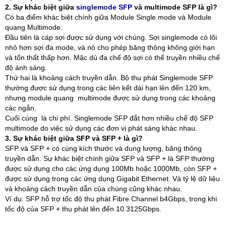
2. Sự khác biệt giữa
singlemode SFP
và multimode SFP là gì?
Có ba điểm khác biệt chính giữa Module Single mode và Module
quang Multimode.
Đầu tiên là cáp sợi được sử dụng với chúng. Sợi singlemode có lõi
nhỏ hơn sợi đa mode, và nó cho phép băng thông không giới hạn
và tổn thất thấp hơn. Mặc dù đa chế độ sợi có thể truyền nhiều chế
độ ánh sáng.
Thứ hai là khoảng cách truyền dẫn. Bộ thu phát Singlemode SFP
thường được sử dụng trong các liên kết dài hạn lên đến 120 km,
nhưng module quang multimode được sử dụng trong các khoảng
các ngắn.
Cuối cùng là chi phí. Singlemode SFP đắt hơn nhiều chế độ SFP
multimode do việc sử dụng các đơn vị phát sáng khác nhau.
3. Sự khác biệt giữa SFP và SFP + là gì?
SFP và SFP + có cùng kích thước và dung lượng, băng thông
truyền dẫn. Sự khác biệt chính giữa SFP và SFP + là SFP thường
được sử dụng cho các ứng dụng 100Mb hoặc 1000Mb, còn SFP +
được sử dụng trong các ứng dụng Gigabit Ethernet. Và tỷ lệ dữ liệu
và khoảng cách truyền dẫn của chúng cũng khác nhau.
Ví dụ: SFP hỗ trợ tốc độ thu phát Fibre Channel b4Gbps, trong khi
tốc độ của SFP + thu phát lên đến 10.3125Gbps.