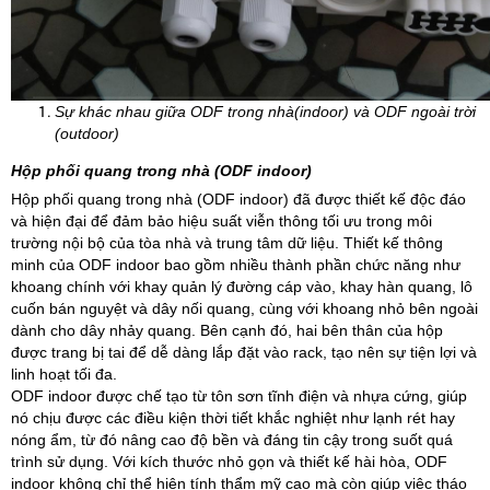
Sự khác nhau giữa ODF trong nhà(indoor) và ODF ngoài trời
(outdoor)
Hộp phối quang trong nhà (ODF indoor)
Hộp phối quang trong nhà (ODF indoor) đã được thiết kế độc đáo
và hiện đại để đảm bảo hiệu suất viễn thông tối ưu trong môi
trường nội bộ của tòa nhà và trung tâm dữ liệu. Thiết kế thông
minh của ODF indoor bao gồm nhiều thành phần chức năng như
khoang chính với khay quản lý đường cáp vào, khay hàn quang, lô
cuốn bán nguyệt và dây nối quang, cùng với khoang nhỏ bên ngoài
dành cho dây nhảy quang. Bên cạnh đó, hai bên thân của hộp
được trang bị tai để dễ dàng lắp đặt vào rack, tạo nên sự tiện lợi và
linh hoạt tối đa.
ODF indoor được chế tạo từ tôn sơn tĩnh điện và nhựa cứng, giúp
nó chịu được các điều kiện thời tiết khắc nghiệt như lạnh rét hay
nóng ẩm, từ đó nâng cao độ bền và đáng tin cậy trong suốt quá
trình sử dụng. Với kích thước nhỏ gọn và thiết kế hài hòa, ODF
indoor không chỉ thể hiện tính thẩm mỹ cao mà còn giúp việc tháo