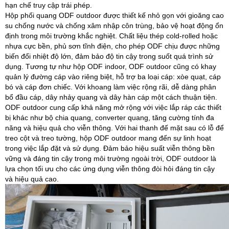
hạn chế truy cập trái phép.
Hộp phối quang ODF outdoor được thiết kế nhỏ gọn với gioăng cao
su chống nước và chống xâm nhập côn trùng, bảo vệ hoạt động ổn
định trong môi trường khắc nghiệt. Chất liệu thép cold-rolled hoặc
nhựa cực bền, phủ sơn tĩnh điện, cho phép ODF chịu được những
biến đổi nhiệt độ lớn, đảm bảo độ tin cậy trong suốt quá trình sử
dụng. Tương tự như hộp ODF indoor, ODF outdoor cũng có khay
quản lý đường cáp vào riêng biệt, hỗ trợ ba loại cáp: xòe quạt, cáp
bó và cáp đơn chiếc. Với khoang làm việc rộng rãi, dễ dàng phân
bổ đầu cáp, dây nhảy quang và dây hàn cáp một cách thuận tiện.
ODF outdoor cung cấp khả năng mở rộng với việc lắp ráp các thiết
bị khác như bộ chia quang, converter quang, tăng cường tính đa
năng và hiệu quả cho viễn thông. Với hai thanh đế mặt sau có lỗ để
treo cột và treo tường, hộp ODF outdoor mang đến sự linh hoạt
trong việc lắp đặt và sử dụng. Đảm bảo hiệu suất viễn thông bền
vững và đáng tin cậy trong môi trường ngoài trời, ODF outdoor là
lựa chọn tối ưu cho các ứng dụng viễn thông đòi hỏi đáng tin cậy
và hiệu quả cao.