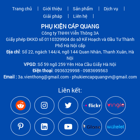
Trang chủ
Giới thiệu
Sản phẩm
Dịch vụ
Giải pháp
Liên hệ
PHỤ KIỆN CÁP QUANG
Công ty TNHH Viễn Thông 3A
Giấy phép ĐKKD số 0110329904 do sở Kế Hoạch và Đầu Tư Thành
Phố Hà Nội cấp
Địa chỉ
: Số 22, ngách 144/4, ngõ 144 Quan Nhân, Thanh Xuân, Hà
Nội
VPGD
: Số 59 ngõ 259 Yên Hòa Cầu Giấy Hà Nội
Điện thoại
: 0936329998 - 0983699563
Email :
3a.vienthong@gmail.com - phukiencapquangvn@gmail.com
Liên kết: