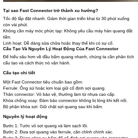
Tại sao Fast Connector trở thành xu hướng?
Tốc độ lắp đặt nhanh: Giảm thời gian triển khai từ 30 phút xuống
còn vài phút.
Không cần máy móc phức tạp: Không yêu cầu máy hàn quang đắt
tiền.
Linh hoạt: Dễ dàng sửa chữa hoặc thay thế khi có sự cố.
Cấu Tạo Và Nguyên Lý Hoạt Động Của Fast Connector
Để hiểu sâu hơn về đầu bấm quang nhanh, chúng ta cần phân tích
cấu tạo và cách thức nó vận hành.
Cấu tạo chi tiết
Một Fast Connector tiêu chuẩn bao gồm:
Ferrule: Ống sứ hoặc kim loại giữ cố định sợi quang.
Thân connector: Vỏ bảo vệ, thường làm từ nhựa cao cấp.
Khóa chống xoay: Đảm bảo connector không bị lỏng khi kết nối.
Bộ phận khóa sợi: Giữ chặt sợi quang sau khi bấm.
Nguyên lý hoạt động
Bước 1: Tước vỏ sợi quang và làm sạch lõi.
Bước 2: Đưa sợi quang vào ferrule, căn chỉnh chính xác.