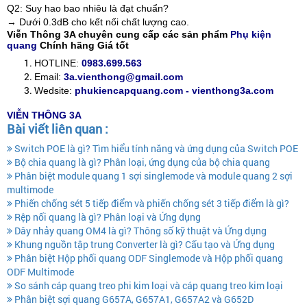
Q2: Suy hao bao nhiêu là đạt chuẩn?
→ Dưới 0.3dB cho kết nối chất lượng cao.
Viễn Thông 3A chuyên cung cấp các sản phẩm
Phụ kiện
quang
Chính hãng Giá tốt
HOTLINE:
0983.699.563
Email:
3a.vienthong@gmail.com
Wedsite:
phukiencapquang.com - vienthong3a.com
VIỄN THÔNG 3A
Bài viết liên quan :
Switch POE là gì? Tìm hiểu tính năng và ứng dụng của Switch POE
Bộ chia quang là gì? Phân loại, ứng dụng của bộ chia quang
Phân biệt module quang 1 sợi singlemode và module quang 2 sợi
multimode
Phiến chống sét 5 tiếp điểm và phiến chống sét 3 tiếp điểm là gì?
Rệp nối quang là gì? Phân loại và Ứng dụng
Dây nhảy quang OM4 là gì? Thông số kỹ thuật và Ứng dụng
Khung nguồn tập trung Converter là gì? Cấu tạo và Ứng dụng
Phân biệt Hộp phối quang ODF Singlemode và Hộp phối quang
ODF Multimode
So sánh cáp quang treo phi kim loại và cáp quang treo kim loại
Phân biệt sợi quang G657A, G657A1, G657A2 và G652D