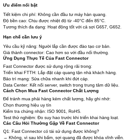
Ưu điểm nổi bật
Tiết kiệm chi phí: Không cần đầu tư máy hàn quang.
Độ bền cao: Chịu được nhiệt độ từ -40°C đến 85°C.
Tương thích đa dạng: Hoạt động tốt với cả sợi G657, G652.
Hạn chế cần lưu ý
Yêu cầu kỹ năng: Người lắp cần được đào tạo cơ bản.
Giá thành connector: Cao hơn so với đầu nối thường.
Ứng Dụng Thực Tế Của Fast Connector
Fast Connector được sử dụng rộng rãi trong:
Triển khai FTTH: Lắp đặt cáp quang tận nhà khách hàng.
Bảo trì mạng: Sửa chữa nhanh khi đứt cáp.
Data Center: Kết nối server, switch trong trung tâm dữ liệu.
Cách Chọn Mua Fast Connector Chất Lượng
Để tránh mua phải hàng kém chất lượng, hãy ghi nhớ:
Chọn thương hiệu uy tín
Kiểm tra chứng nhận: ISO 9001, RoHS.
Test thử nghiệm: Đo suy hao trước khi triển khai hàng loạt.
Các Câu Hỏi Thường Gặp Về Fast Connector
Q1: Fast Connector có tái sử dụng được không?
→ Không, vì sau khi bấm, sợi quang đã được khóa vĩnh viễn.