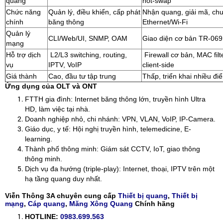
quang
hot-swap
Chức năng
Quản lý, điều khiển, cấp phát
Nhận quang, giải mã, ch
chính
băng thông
Ethernet/Wi-Fi
Quản lý
CLI/Web/UI, SNMP, OAM
Giao diện cơ bản TR-069
mạng
Hỗ trợ dịch
L2/L3 switching, routing,
Firewall cơ bản, MAC filt
vụ
IPTV, VoIP
client-side
Giá thành
Cao, đầu tư tập trung
Thấp, triển khai nhiều đi
Ứng dụng của OLT và ONT
FTTH gia đình: Internet băng thông lớn, truyền hình Ultra
HD, làm việc tại nhà.
Doanh nghiệp nhỏ, chi nhánh: VPN, VLAN, VoIP, IP-Camera.
Giáo dục, y tế: Hội nghị truyền hình, telemedicine, E-
learning.
Thành phố thông minh: Giám sát CCTV, IoT, giao thông
thông minh.
Dịch vụ đa hướng (triple-play): Internet, thoại, IPTV trên một
hạ tầng quang duy nhất.
Viễn Thông 3A chuyên cung cấp
Thiết bị quang
,
Thiết bị
mạng
,
Cáp quang
,
Măng Xông Quang
Chính hãng
HOTLINE:
0983.699.563