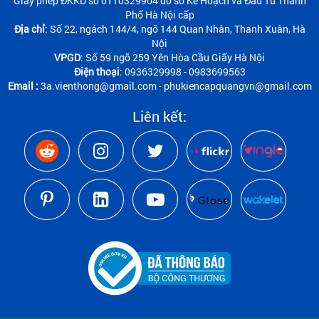
Giấy phép ĐKKD số 0110329904 do sở Kế Hoạch và Đầu Tư Thành
Phố Hà Nội cấp
Địa chỉ
: Số 22, ngách 144/4, ngõ 144 Quan Nhân, Thanh Xuân, Hà
Nội
VPGD
: Số 59 ngõ 259 Yên Hòa Cầu Giấy Hà Nội
Điện thoại
: 0936329998 - 0983699563
Email :
3a.vienthong@gmail.com - phukiencapquangvn@gmail.com
Liên kết: