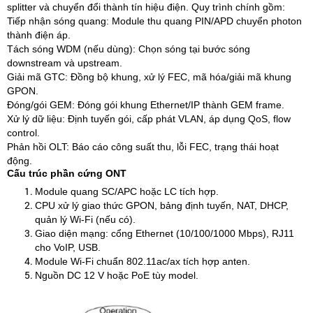
splitter và chuyển đổi thành tín hiệu điện. Quy trình chính gồm:
Tiếp nhận sóng quang: Module thu quang PIN/APD chuyển photon
thành điện áp.
Tách sóng WDM (nếu dùng): Chọn sóng tại bước sóng
downstream và upstream.
Giải mã GTC: Đồng bộ khung, xử lý FEC, mã hóa/giải mã khung
GPON.
Đóng/gói GEM: Đóng gói khung Ethernet/IP thành GEM frame.
Xử lý dữ liệu: Định tuyến gói, cấp phát VLAN, áp dụng QoS, flow
control.
Phản hồi OLT: Báo cáo công suất thu, lỗi FEC, trạng thái hoạt
động.
Cấu trúc phần cứng ONT
Module quang SC/APC hoặc LC tích hợp.
CPU xử lý giao thức GPON, bảng định tuyến, NAT, DHCP,
quản lý Wi-Fi (nếu có).
Giao diện mạng: cổng Ethernet (10/100/1000 Mbps), RJ11
cho VoIP, USB.
Module Wi-Fi chuẩn 802.11ac/ax tích hợp anten.
Nguồn DC 12 V hoặc PoE tùy model.