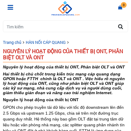
0
Trang chủ
HÀN NỐI CÁP QUANG
NGUYÊN LÝ HOẠT ĐỘNG CỦA THIẾT BỊ ONT, PHÂN
BIỆT OLT VÀ ONT
Nguyên lý hoạt động của thiết bị ONT, Phân biệt OLT và ONT
Hai thiết bị chủ chốt trong kiến trúc mạng cáp quang dạng
GPON hoặc FTTH chính là OLT và ONT . Việc hiểu rõ nguyên
lý hoạt động của ONT, cũng như phân biệt OLT và ONT giúp
các kỹ sư mạng, nhà cung cấp dịch vụ và người dùng cuối,
giảm thiểu gián đoạn và nâng cao trải nghiệm Internet.
Nguyên lý hoạt động của thiết bị ONT
GPON cho phép truyền tải dữ liệu với tốc độ downstream lên đến
2.5 Gbps và upstream 1.25 Gbps, chia sẻ trên một đường trục
quang duy nhất. Hệ thống này bao gồm OLT đặt tại trung tâm dữ
liệu hoặc văn phòng nhà mạng, các splitter quang phân nhánh tín
hiệu và ONT đặt ở nhà khách hàng cuối. FTTH là ứng dụng của