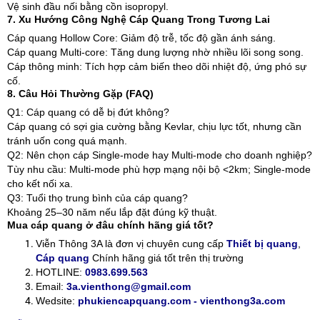
Vệ sinh đầu nối bằng cồn isopropyl.
7. Xu Hướng Công Nghệ Cáp Quang Trong Tương Lai
Cáp quang Hollow Core: Giảm độ trễ, tốc độ gần ánh sáng.
Cáp quang Multi-core: Tăng dung lượng nhờ nhiều lõi song song.
Cáp thông minh: Tích hợp cảm biến theo dõi nhiệt độ, ứng phó sự
cố.
8. Câu Hỏi Thường Gặp (FAQ)
Q1: Cáp quang có dễ bị đứt không?
Cáp quang có sợi gia cường bằng Kevlar, chịu lực tốt, nhưng cần
tránh uốn cong quá mạnh.
Q2: Nên chọn cáp Single-mode hay Multi-mode cho doanh nghiệp?
Tùy nhu cầu: Multi-mode phù hợp mạng nội bộ <2km; Single-mode
cho kết nối xa.
Q3: Tuổi thọ trung bình của cáp quang?
Khoảng 25–30 năm nếu lắp đặt đúng kỹ thuật.
Mua cáp quang ở đâu chính hãng giá tốt?
Viễn Thông 3A là đơn vị chuyên cung cấp
Thiết bị quang
,
Cáp quang
Chính hãng giá tốt trên thị trường
HOTLINE:
0983.699.563
Email:
3a.vienthong@gmail.com
Wedsite:
phukiencapquang.com - vienthong3a.com