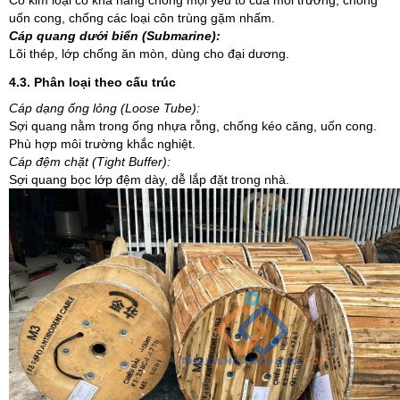
Có kim loại có khả năng chống mọi yếu tố của môi trường, chống
uốn cong, chống các loại côn trùng gặm nhấm.
Cáp quang dưới biển (Submarine):
Lõi thép, lớp chống ăn mòn, dùng cho đại dương.
4.3. Phân loại theo cấu trúc
Cáp dạng ống lỏng (Loose Tube):
Sợi quang nằm trong ống nhựa rỗng, chống kéo căng, uốn cong.
Phù hợp môi trường khắc nghiệt.
Cáp đệm chặt (Tight Buffer):
Sợi quang bọc lớp đệm dày, dễ lắp đặt trong nhà.