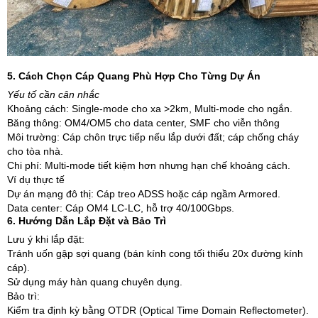
5. Cách Chọn Cáp Quang Phù Hợp Cho Từng Dự Án
Yếu tố cần cân nhắc
Khoảng cách: Single-mode cho xa >2km, Multi-mode cho ngắn.
Băng thông: OM4/OM5 cho data center, SMF cho viễn thông
Môi trường: Cáp chôn trực tiếp nếu lắp dưới đất; cáp chống cháy
cho tòa nhà.
Chi phí: Multi-mode tiết kiệm hơn nhưng hạn chế khoảng cách.
Ví dụ thực tế
Dự án mạng đô thị: Cáp treo ADSS hoặc cáp ngầm Armored.
Data center: Cáp OM4 LC-LC, hỗ trợ 40/100Gbps.
6. Hướng Dẫn Lắp Đặt và Bảo Trì
Lưu ý khi lắp đặt:
Tránh uốn gập sợi quang (bán kính cong tối thiểu 20x đường kính
cáp).
Sử dụng máy hàn quang chuyên dụng.
Bảo trì:
Kiểm tra định kỳ bằng OTDR (Optical Time Domain Reflectometer).