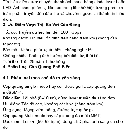
Tín hiệu điện được chuyển thành ánh sáng bằng diode laser hoặc
LED. Ánh sáng phản xạ liên tục trong lõi nhờ hiện tượng phản xạ
toàn phần, truyền đến đầu thu và chuyển ngược lại thành tín hiệu
điện.
3. Ưu Điểm Vượt Trội So Với Cáp Đồng
Tốc độ: Truyền dữ liệu lên đến 100+ Gbps.
Khoảng cách: Tín hiệu ổn định trên hàng trăm km (không cần
repeater).
Bảo mật: Không phát xạ tín hiệu, chống nghe lén.
Chống nhiễu: Không ảnh hưởng bởi điện từ, thời tiết.
Tuổi thọ: Trên 25 năm, ít hư hỏng.
4. Phân Loại Cáp Quang Phổ Biến
4.1. Phân loại theo chế độ truyền sáng
Cáp quang Single-mode hay còn được gọi là cáp quang đơn
mốt(SMF):
Đặc điểm: Lõi nhỏ (8–10μm), dùng laser truyền tia sáng đơn.
Ưu điểm: Tốc độ cao, khoảng cách xa (hàng trăm km).
Ứng dụng: Mạng viễn thông, đường trục quốc gia.
Cáp quang Multi-mode hay cáp quang đa mốt (MMF):
Đặc điểm: Lõi lớn (50–62.5μm), dùng LED phát ánh sáng đa chế
độ.