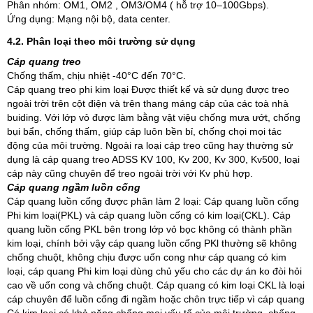
Phân nhóm: OM1, OM2 , OM3/OM4 ( hỗ trợ 10–100Gbps).
Ứng dụng: Mạng nội bộ, data center.
4.2. Phân loại theo môi trường sử dụng
Cáp quang treo
Chống thấm, chịu nhiệt -40°C đến 70°C.
Cáp quang treo phi kim loại Được thiết kế và sử dụng được treo
ngoài trời trên cột điện và trên thang máng cáp của các toà nhà
buiding. Với lớp vỏ được làm bằng vật việu chống mưa ướt, chống
bụi bẩn, chống thấm, giúp cáp luôn bền bỉ, chống chọi mọi tác
động của môi trường. Ngoài ra loại cáp treo cũng hay thường sử
dụng là cáp quang treo ADSS KV 100, Kv 200, Kv 300, Kv500, loại
cáp này cũng chuyên để treo ngoài trời với Kv phù hợp.
Cáp quang ngầm luồn cống
Cáp quang luồn cống được phân làm 2 loại: Cáp quang luồn cống
Phi kim loại(PKL) và cáp quang luồn cống có kim loại(CKL). Cáp
quang luồn cống PKL bên trong lớp vỏ bọc không có thành phần
kim loại, chính bởi vậy cáp quang luồn cống PKl thường sẽ không
chống chuột, không chịu được uốn cong như cáp quang có kim
loại, cáp quang Phi kim loại dùng chủ yếu cho các dự án ko đòi hỏi
cao về uốn cong và chống chuột. Cáp quang có kim loại CKL là loại
cáp chuyên để luồn cống đi ngầm hoặc chôn trực tiếp vì cáp quang