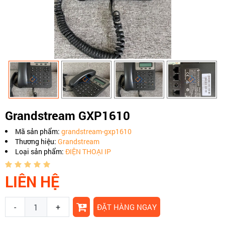
​Grandstream GXP1610
Mã sản phẩm:
​grandstream-gxp1610
Thương hiệu:
Grandstream
Loại sản phẩm:
ĐIỆN THOẠI IP
LIÊN HỆ
-
+
ĐẶT HÀNG NGAY