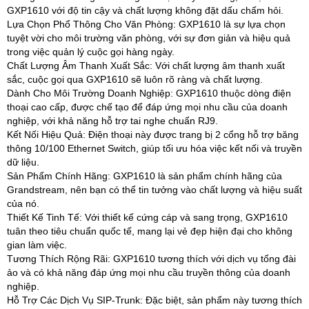
GXP1610 với độ tin cậy và chất lượng không đặt dấu chấm hỏi.
Lựa Chọn Phổ Thông Cho Văn Phòng: GXP1610 là sự lựa chọn
tuyệt vời cho môi trường văn phòng, với sự đơn giản và hiệu quả
trong việc quản lý cuộc gọi hàng ngày.
Chất Lượng Âm Thanh Xuất Sắc: Với chất lượng âm thanh xuất
sắc, cuộc gọi qua GXP1610 sẽ luôn rõ ràng và chất lượng.
Dành Cho Môi Trường Doanh Nghiệp: GXP1610 thuộc dòng điện
thoại cao cấp, được chế tạo để đáp ứng mọi nhu cầu của doanh
nghiệp, với khả năng hỗ trợ tai nghe chuẩn RJ9.
Kết Nối Hiệu Quả: Điện thoại này được trang bị 2 cổng hỗ trợ băng
thông 10/100 Ethernet Switch, giúp tối ưu hóa việc kết nối và truyền
dữ liệu.
Sản Phẩm Chính Hãng: GXP1610 là sản phẩm chính hãng của
Grandstream, nên bạn có thể tin tưởng vào chất lượng và hiệu suất
của nó.
Thiết Kế Tinh Tế: Với thiết kế cứng cáp và sang trọng, GXP1610
tuân theo tiêu chuẩn quốc tế, mang lại vẻ đẹp hiện đại cho không
gian làm việc.
Tương Thích Rộng Rãi: GXP1610 tương thích với dịch vụ tổng đài
ảo và có khả năng đáp ứng mọi nhu cầu truyền thông của doanh
nghiệp.
Hỗ Trợ Các Dịch Vụ SIP-Trunk: Đặc biệt, sản phẩm này tương thích