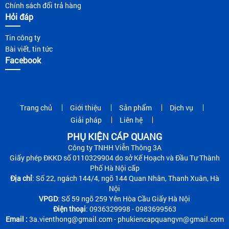
Chính sách đổi trả hàng
Hỏi đáp
Tin công ty
Bài viết, tin tức
Facebook
Trang chủ
Giới thiệu
Sản phẩm
Dịch vụ
Giải pháp
Liên hệ
PHỤ KIỆN CÁP QUANG
Công ty TNHH Viễn Thông 3A
Giấy phép ĐKKD số 0110329904 do sở Kế Hoạch và Đầu Tư Thành
Phố Hà Nội cấp
Địa chỉ
: Số 22, ngách 144/4, ngõ 144 Quan Nhân, Thanh Xuân, Hà
Nội
VPGD
: Số 59 ngõ 259 Yên Hòa Cầu Giấy Hà Nội
Điện thoại
: 0936329998 - 0983699563
Email :
3a.vienthong@gmail.com - phukiencapquangvn@gmail.com