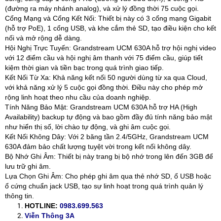
(đường ra máy nhánh analog), và xử lý đồng thời 75 cuộc gọi.
Cổng Mạng và Cổng Kết Nối: Thiết bị này có 3 cổng mạng Gigabit
(hỗ trợ PoE), 1 cổng USB, và khe cắm thẻ SD, tạo điều kiện cho kết
nối và mở rộng dễ dàng.
Hội Nghị Trực Tuyến: Grandstream UCM 630A hỗ trợ hội nghị video
với 12 điểm cầu và hội nghị âm thanh với 75 điểm cầu, giúp tiết
kiệm thời gian và tiền bạc trong quá trình giao tiếp.
Kết Nối Từ Xa: Khả năng kết nối 50 người dùng từ xa qua Cloud,
với khả năng xử lý 5 cuộc gọi đồng thời. Điều này cho phép mở
rộng linh hoạt theo nhu cầu của doanh nghiệp.
Tính Năng Bảo Mật: Grandstream UCM 630A hỗ trợ HA (High
Availability) backup tự động và bao gồm đầy đủ tính năng bảo mật
như hiển thị số, lời chào tự động, và ghi âm cuộc gọi.
Kết Nối Không Dây: Với 2 băng tần 2.4/5GHz, Grandstream UCM
630A đảm bảo chất lượng tuyệt vời trong kết nối không dây.
Bộ Nhớ Ghi Âm: Thiết bị này trang bị bộ nhớ trong lên đến 3GB để
lưu trữ ghi âm.
Lựa Chọn Ghi Âm: Cho phép ghi âm qua thẻ nhớ SD, ổ USB hoặc
ổ cứng chuẩn jack USB, tạo sự linh hoạt trong quá trình quản lý
thông tin.
HOTLINE:
0983.699.563
Viễn Thông 3A