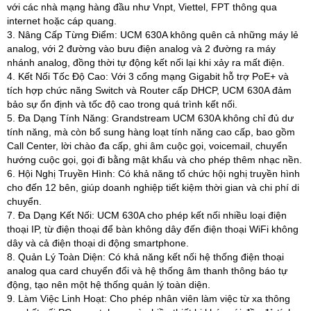
với các nhà mạng hàng đầu như Vnpt, Viettel, FPT thông qua
internet hoặc cáp quang.
3. Nâng Cấp Từng Điểm: UCM 630A không quên cả những máy lẻ
analog, với 2 đường vào bưu điện analog và 2 đường ra máy
nhánh analog, đồng thời tự động kết nối lại khi xảy ra mất điện.
4. Kết Nối Tốc Độ Cao: Với 3 cổng mạng Gigabit hỗ trợ PoE+ và
tích hợp chức năng Switch và Router cấp DHCP, UCM 630A đảm
bảo sự ổn định và tốc độ cao trong quá trình kết nối.
5. Đa Dạng Tính Năng: Grandstream UCM 630A không chỉ đủ dư
tính năng, mà còn bổ sung hàng loạt tính năng cao cấp, bao gồm
Call Center, lời chào đa cấp, ghi âm cuộc gọi, voicemail, chuyển
hướng cuộc gọi, gọi đi bằng mật khẩu và cho phép thêm nhạc nền.
6. Hội Nghị Truyền Hình: Có khả năng tổ chức hội nghị truyền hình
cho đến 12 bên, giúp doanh nghiệp tiết kiệm thời gian và chi phí di
chuyển.
7. Đa Dạng Kết Nối: UCM 630A cho phép kết nối nhiều loại điện
thoại IP, từ điện thoại để bàn không dây đến điện thoại WiFi không
dây và cả điện thoại di động smartphone.
8. Quản Lý Toàn Diện: Có khả năng kết nối hệ thống điện thoại
analog qua card chuyển đổi và hệ thống âm thanh thông báo tự
động, tạo nên một hệ thống quản lý toàn diện.
9. Làm Việc Linh Hoạt: Cho phép nhân viên làm việc từ xa thông