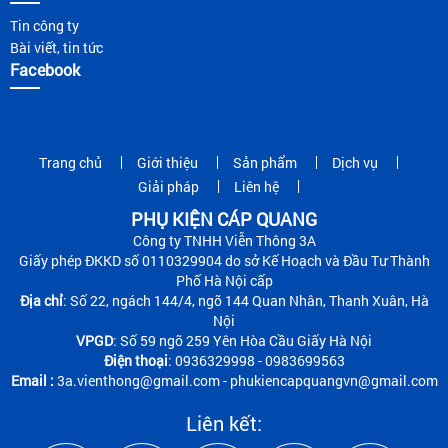
Tin công ty
Bài viết, tin tức
Facebook
Trang chủ
Giới thiệu
Sản phẩm
Dịch vụ
Giải pháp
Liên hệ
PHỤ KIỆN CÁP QUANG
Công ty TNHH Viễn Thông 3A
Giấy phép ĐKKD số 0110329904 do sở Kế Hoạch và Đầu Tư Thành
Phố Hà Nội cấp
Địa chỉ
: Số 22, ngách 144/4, ngõ 144 Quan Nhân, Thanh Xuân, Hà
Nội
VPGD
: Số 59 ngõ 259 Yên Hòa Cầu Giấy Hà Nội
Điện thoại
: 0936329998 - 0983699563
Email :
3a.vienthong@gmail.com - phukiencapquangvn@gmail.com
Liên kết: