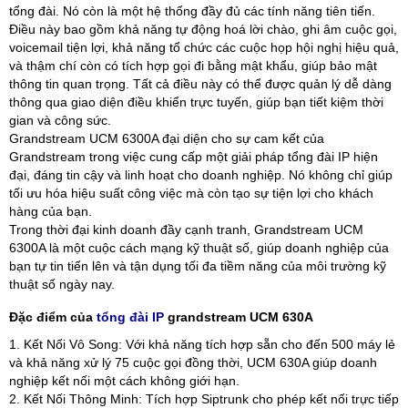
tổng đài. Nó còn là một hệ thống đầy đủ các tính năng tiên tiến.
Điều này bao gồm khả năng tự động hoá lời chào, ghi âm cuộc gọi,
voicemail tiện lợi, khả năng tổ chức các cuộc họp hội nghị hiệu quả,
và thậm chí còn có tích hợp gọi đi bằng mật khẩu, giúp bảo mật
thông tin quan trọng. Tất cả điều này có thể được quản lý dễ dàng
thông qua giao diện điều khiển trực tuyến, giúp bạn tiết kiệm thời
gian và công sức.
Grandstream UCM 6300A đại diện cho sự cam kết của
Grandstream trong việc cung cấp một giải pháp tổng đài IP hiện
đại, đáng tin cậy và linh hoạt cho doanh nghiệp. Nó không chỉ giúp
tối ưu hóa hiệu suất công việc mà còn tạo sự tiện lợi cho khách
hàng của bạn.
Trong thời đại kinh doanh đầy cạnh tranh, Grandstream UCM
6300A là một cuộc cách mạng kỹ thuật số, giúp doanh nghiệp của
bạn tự tin tiến lên và tận dụng tối đa tiềm năng của môi trường kỹ
thuật số ngày nay.
Đặc điểm của
tổng đài IP
grandstream UCM 630A
1. Kết Nối Vô Song: Với khả năng tích hợp sẵn cho đến 500 máy lẻ
và khả năng xử lý 75 cuộc gọi đồng thời, UCM 630A giúp doanh
nghiệp kết nối một cách không giới hạn.
2. Kết Nối Thông Minh: Tích hợp Siptrunk cho phép kết nối trực tiếp