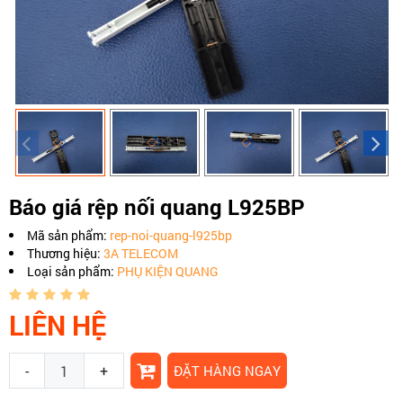
Báo giá rệp nối quang L925BP
Mã sản phẩm:
rep-noi-quang-l925bp
Thương hiệu:
3A TELECOM
Loại sản phẩm:
PHỤ KIỆN QUANG
LIÊN HỆ
-
+
ĐẶT HÀNG NGAY