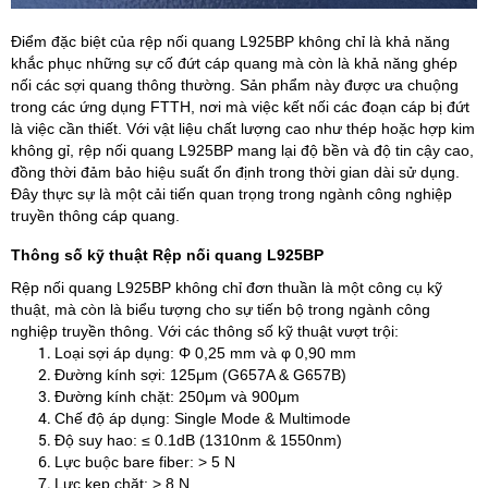
Điểm đặc biệt của rệp nối quang L925BP không chỉ là khả năng
khắc phục những sự cố đứt cáp quang mà còn là khả năng ghép
nối các sợi quang thông thường. Sản phẩm này được ưa chuộng
trong các ứng dụng FTTH, nơi mà việc kết nối các đoạn cáp bị đứt
là việc cần thiết. Với vật liệu chất lượng cao như thép hoặc hợp kim
không gỉ, rệp nối quang L925BP mang lại độ bền và độ tin cậy cao,
đồng thời đảm bảo hiệu suất ổn định trong thời gian dài sử dụng.
Đây thực sự là một cải tiến quan trọng trong ngành công nghiệp
truyền thông cáp quang.
Thông số kỹ thuật Rệp nối quang L925BP
Rệp nối quang L925BP không chỉ đơn thuần là một công cụ kỹ
thuật, mà còn là biểu tượng cho sự tiến bộ trong ngành công
nghiệp truyền thông. Với các thông số kỹ thuật vượt trội:
Loại sợi áp dụng: Φ 0,25 mm và φ 0,90 mm
Đường kính sợi: 125μm (G657A & G657B)
Đường kính chặt: 250μm và 900μm
Chế độ áp dụng: Single Mode & Multimode
Độ suy hao: ≤ 0.1dB (1310nm & 1550nm)
Lực buộc bare fiber: > 5 N
Lực kẹp chặt: > 8 N