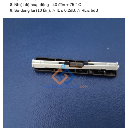
Nhiệt độ hoạt động: -40 đến + 75 ° C
Sử dụng lại (10 lần): △ IL ≤ 0.2dB, △ RL ≤ 5dB