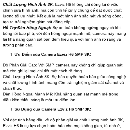
Chất Lượng Hình Ảnh 3K
: Ezviz H6 không chỉ dừng lại ở việc
chỉnh sửa hình ảnh, mà còn tinh tế xử lý chúng để đạt được chất
lượng tối ưu nhất. Kết quả là một hình ảnh sắc nét và sống động,
tạo ra trải nghiệm giám sát đẳng cấp.
Hỗ Trợ Đèn Hồng Ngoại:
Sự an toàn không ngừng ngay cả khi
bóng tối bao phủ, với đèn hồng ngoại mạnh mẽ, camera này mang
lại khả năng quan sát ban đêm hiệu quả với hình ảnh rõ ràng và
tương phản cao.
Ưu Điểm của Camera Ezviz H6 5MP 3K:
Độ Phân Giải Cao: Với 5MP, camera này không chỉ giúp quan sát
mà còn ghi lại mọi chi tiết một cách rõ ràng.
Chất Lượng Hình Ảnh 3K: Sự hòa quyện hoàn hảo giữa công nghệ
và chất lượng hình ảnh mang đến trải nghiệm giám sát sắc nét và
chân thực.
Đèn Hồng Ngoại Mạnh Mẽ: Khả năng quan sát mạnh mẽ trong
điều kiện thiếu sáng là một ưu điểm lớn.
Sử Dụng của Camera Ezviz H6 5MP 3K:
Với đặc tính hàng đầu về độ phân giải và chất lượng hình ảnh 3K,
Ezviz H6 là sự lựa chọn hoàn hảo cho mọi không gian, từ nhà ở,