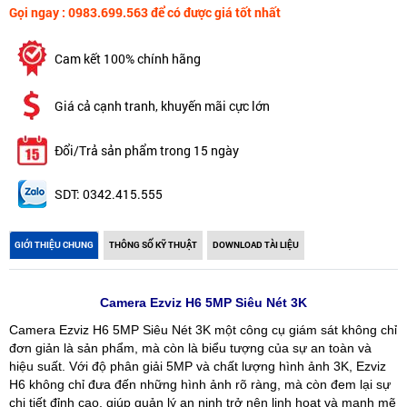
Gọi ngay : 0983.699.563 để có được giá tốt nhất
Cam kết 100% chính hãng
Giá cả cạnh tranh, khuyến mãi cực lớn
Đổi/Trả sản phẩm trong 15 ngày
SDT: 0342.415.555
GIỚI THIỆU CHUNG
THÔNG SỐ KỸ THUẬT
DOWNLOAD TÀI LIỆU
Camera Ezviz H6 5MP Siêu Nét 3K
Camera Ezviz H6 5MP Siêu Nét 3K một công cụ giám sát không chỉ
đơn giản là sản phẩm, mà còn là biểu tượng của sự an toàn và
hiệu suất. Với độ phân giải 5MP và chất lượng hình ảnh 3K, Ezviz
H6 không chỉ đưa đến những hình ảnh rõ ràng, mà còn đem lại sự
chi tiết đỉnh cao, giúp quản lý an ninh trở nên linh hoạt và mạnh mẽ