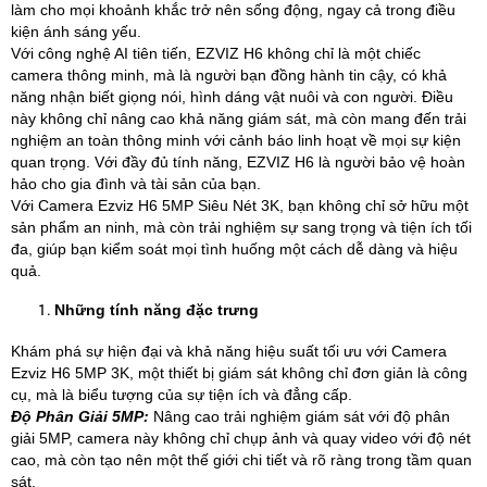
làm cho mọi khoảnh khắc trở nên sống động, ngay cả trong điều
kiện ánh sáng yếu.
Với công nghệ AI tiên tiến, EZVIZ H6 không chỉ là một chiếc
camera thông minh, mà là người bạn đồng hành tin cậy, có khả
năng nhận biết giọng nói, hình dáng vật nuôi và con người. Điều
này không chỉ nâng cao khả năng giám sát, mà còn mang đến trải
nghiệm an toàn thông minh với cảnh báo linh hoạt về mọi sự kiện
quan trọng. Với đầy đủ tính năng, EZVIZ H6 là người bảo vệ hoàn
hảo cho gia đình và tài sản của bạn.
Với Camera Ezviz H6 5MP Siêu Nét 3K, bạn không chỉ sở hữu một
sản phẩm an ninh, mà còn trải nghiệm sự sang trọng và tiện ích tối
đa, giúp bạn kiểm soát mọi tình huống một cách dễ dàng và hiệu
quả.
Những tính năng đặc trưng
Khám phá sự hiện đại và khả năng hiệu suất tối ưu với Camera
Ezviz H6 5MP 3K, một thiết bị giám sát không chỉ đơn giản là công
cụ, mà là biểu tượng của sự tiện ích và đẳng cấp.
Độ Phân Giải 5MP:
Nâng cao trải nghiệm giám sát với độ phân
giải 5MP, camera này không chỉ chụp ảnh và quay video với độ nét
cao, mà còn tạo nên một thế giới chi tiết và rõ ràng trong tầm quan
sát.