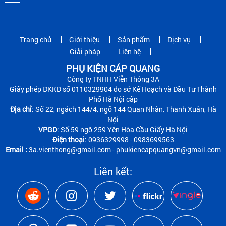
Trang chủ
Giới thiệu
Sản phẩm
Dịch vụ
Giải pháp
Liên hệ
PHỤ KIỆN CÁP QUANG
Công ty TNHH Viễn Thông 3A
Giấy phép ĐKKD số 0110329904 do sở Kế Hoạch và Đầu Tư Thành
Phố Hà Nội cấp
Địa chỉ
: Số 22, ngách 144/4, ngõ 144 Quan Nhân, Thanh Xuân, Hà
Nội
VPGD
: Số 59 ngõ 259 Yên Hòa Cầu Giấy Hà Nội
Điện thoại
: 0936329998 - 0983699563
Email :
3a.vienthong@gmail.com - phukiencapquangvn@gmail.com
Liên kết: