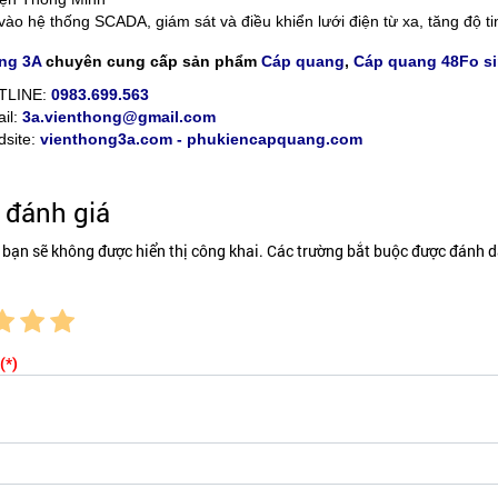
vào hệ thống SCADA, giám sát và điều khiển lưới điện từ xa, tăng độ ti
ng 3A
chuyên cung cấp sản phẩm
Cáp quang
,
Cáp quang 48Fo s
TLINE:
0983.699.563
il:
3a.vienthong@gmail.com
site:
vienthong3a.com - phukiencapquang.com
đánh giá
 bạn sẽ không được hiển thị công khai. Các trường bắt buộc được đánh d
(*)