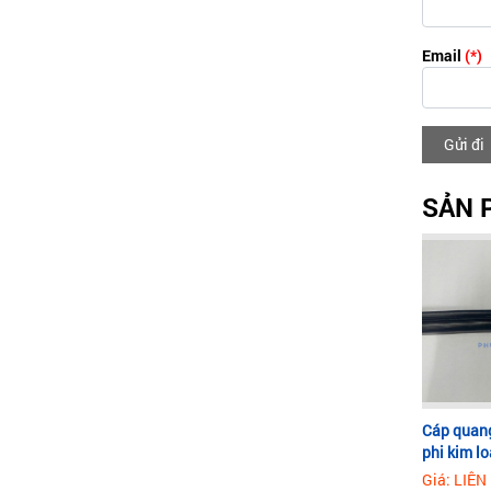
Email
(*)
Gửi đi
SẢN 
Cáp quang
phi kim lo
Giá: LIÊN