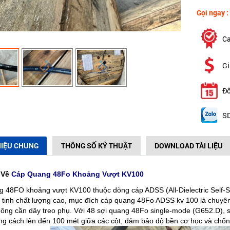
Gọi ngay :
Ca
Gi
Đổ
SD
HIỆU CHUNG
THÔNG SỐ KỸ THUẬT
DOWNLOAD TÀI LIỆU
 Về
Cáp Quang 48Fo Khoảng Vượt KV100
 48FO khoảng vượt KV100 thuộc dòng cáp ADSS (All-Dielectric Self-Su
 tinh chất lượng cao, mục đích cáp quang 48Fo ADSS kv 100 là chuyên đ
hông cần dây treo phụ. Với 48 sợi quang 48Fo single-mode (G652.D), 
ng cách lên đến 100 mét giữa các cột, đảm bảo độ bền cơ học và chống c