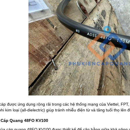
 cáp được ứng dụng rộng rãi trong các hệ thống mạng của Viettel, FPT,
hi kim loại (all-dielectric) giúp tránh nhiễu điện từ và tăng tuổi thọ lê
 Cáp Quang 48FO KV100
của cáp quang 48FO KV100 được thiết kế để cân bằng giữa khả năng ch