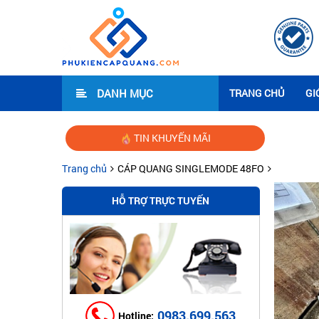
DANH MỤC
TRANG CHỦ
GI
TIN KHUYẾN MÃI
Hướng d
Trang chủ
CÁP QUANG SINGLEMODE 48FO
HỖ TRỢ TRỰC TUYẾN
0983.699.563
Hotline: