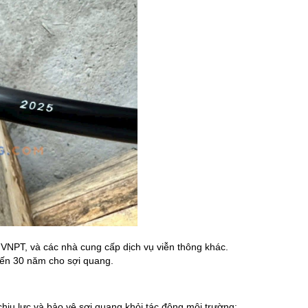
 VNPT, và các nhà cung cấp dịch vụ viễn thông khác.
n đến 30 năm cho sợi quang.
ịu lực và bảo vệ sợi quang khỏi tác động môi trường: