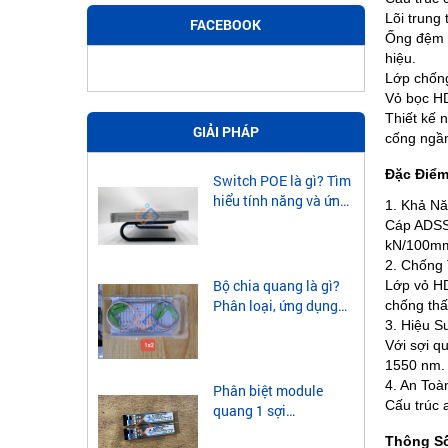
Lõi trung
FACEBOOK
Ống đệm l
hiệu.
Lớp chống
Vỏ bọc HD
Thiết kế 
GIẢI PHÁP
cống ngầm
Đặc Điểm
Switch POE là gì? Tìm
hiểu tính năng và ứng
1. Khả Nă
dụng của Switch POE
Cáp ADSS 
kN/100mm,
2. Chống
Bộ chia quang là gì?
Lớp vỏ HD
Phân loại, ứng dụng
chống thấ
của bộ chia quang
3. Hiệu S
Với sợi q
1550 nm.
4. An Toà
Phân biệt module
Cấu trúc a
quang 1 sợi
singlemode và
Thông Số