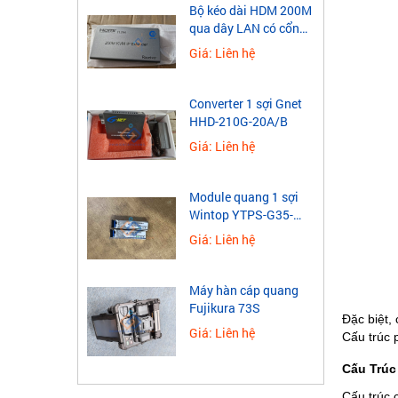
​Bộ kéo dài HDM 200M
qua dây LAN có cổng
USB
Giá: Liên hệ
Converter 1 sợi Gnet
HHD-210G-20A/B
Giá: Liên hệ
Module quang 1 sợi
Wintop YTPS-G35-
40LD 1.25G
Giá: Liên hệ
Máy hàn cáp quang
Fujikura 73S
Đặc biệt,
Giá: Liên hệ
Cấu trúc p
Cấu Trúc
Cấu trúc 