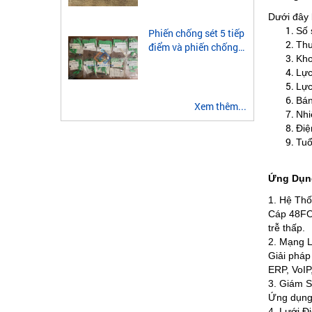
module quang 2 sợi
multimode
Dưới đây l
Số 
Phiến chống sét 5 tiếp
Thư
điểm và phiến chống
Kho
sét 3 tiếp điểm là gì?
Lực
Lực
Bán
Xem thêm...
Nhi
Điệ
Tuổ
Ứng Dụn
1. Hệ Th
Cáp 48FO 
trễ thấp.
2. Mạng 
Giải pháp
ERP, VoIP
3. Giám S
Ứng dụng 
4. Lưới Đ