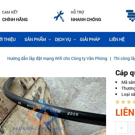
CAM KẾT
HỖ TRỢ
CHÍNH HÃNG
NHANH CHÓNG
ỚI THIỆU
SẢN PHẨM
DỊCH VỤ
GIẢI PHÁP
LIÊN HỆ
ẫn lắp đặt mạng Wifi cho Công ty Văn Phòng
|
Thi công lắp đặt camer
Cáp q
Mã sả
Thương
Loại s
LIÊN
-