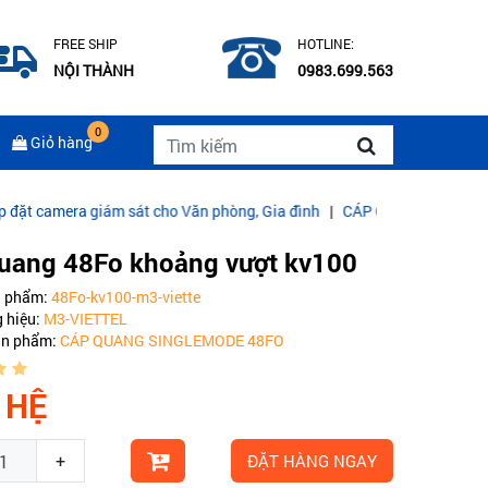
FREE SHIP
HOTLINE:
NỘI THÀNH
0983.699.563
0
Giỏ hàng
a giám sát cho Văn phòng, Gia đình
|
CÁP QUANG COMMSCOPE MUL
uang 48Fo khoảng vượt kv100
n phẩm:
48Fo-kv100-m3-viette
 hiệu:
M3-VIETTEL
ản phẩm:
CÁP QUANG SINGLEMODE 48FO
 HỆ
+
ĐẶT HÀNG NGAY