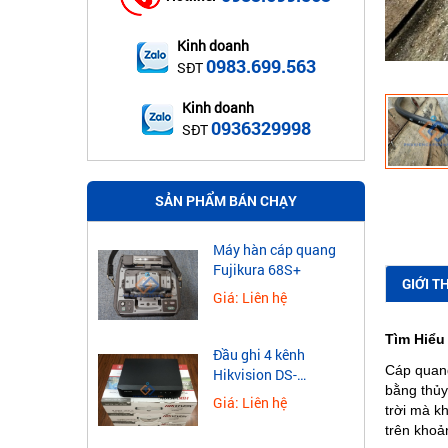
Kinh doanh
0983.699.563
SĐT
Kinh doanh
0936329998
SĐT
SẢN PHẨM BÁN CHẠY
Máy hàn cáp quang
Fujikura 68S+
GIỚI T
Giá: Liên hệ
Tìm Hiểu
Đầu ghi 4 kênh
Cáp quang
Hikvision DS-
bằng thủy
7604NXI-K1
Giá: Liên hệ
trời mà k
trên khoả