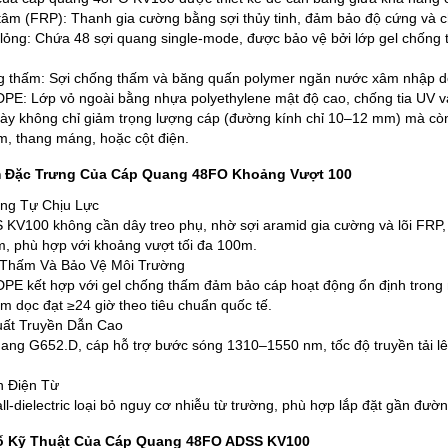
 tâm (FRP): Thanh gia cường bằng sợi thủy tinh, đảm bảo độ cứng và c
ỏng: Chứa 48 sợi quang single-mode, được bảo vệ bởi lớp gel chống t
 thấm: Sợi chống thấm và băng quấn polymer ngăn nước xâm nhập dọc
PE: Lớp vỏ ngoài bằng nhựa polyethylene mật độ cao, chống tia UV và
này không chỉ giảm trọng lượng cáp (đường kính chỉ 10–12 mm) mà còn l
, thang máng, hoặc cột điện.
 Đặc Trưng Của Cáp Quang 48FO Khoảng Vượt 100
ng Tự Chịu Lực
KV100 không cần dây treo phụ, nhờ sợi aramid gia cường và lõi FRP, 
 phù hợp với khoảng vượt tối đa 100m.
 Thấm Và Bảo Vệ Môi Trường
PE kết hợp với gel chống thấm đảm bảo cáp hoạt động ổn định trong
m dọc đạt ≥24 giờ theo tiêu chuẩn quốc tế.
uất Truyền Dẫn Cao
uang G652.D, cáp hỗ trợ bước sóng 1310–1550 nm, tốc độ truyền tải l
n Điện Từ
ll-dielectric loại bỏ nguy cơ nhiễu từ trường, phù hợp lắp đặt gần đườ
 Kỹ Thuật Của Cáp Quang 48FO ADSS KV100