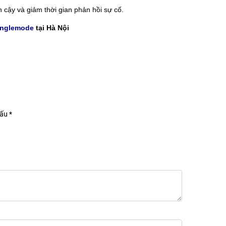
n cậy và giảm thời gian phản hồi sự cố.
inglemode
tại Hà Nội
ấu *