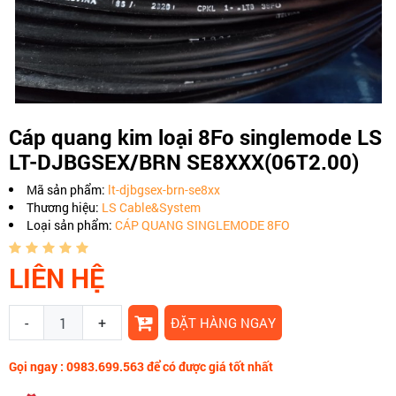
Cáp quang kim loại 8Fo singlemode LS
LT-DJBGSEX/BRN SE8XXX(06T2.00)
Mã sản phẩm:
lt-djbgsex-brn-se8xx
Thương hiệu:
LS Cable&System
Loại sản phẩm:
CÁP QUANG SINGLEMODE 8FO
LIÊN HỆ
-
+
ĐẶT HÀNG NGAY
Gọi ngay : 0983.699.563 để có được giá tốt nhất