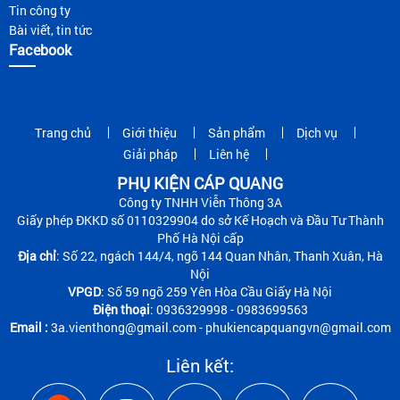
Tin công ty
Bài viết, tin tức
Facebook
Trang chủ
Giới thiệu
Sản phẩm
Dịch vụ
Giải pháp
Liên hệ
PHỤ KIỆN CÁP QUANG
Công ty TNHH Viễn Thông 3A
Giấy phép ĐKKD số 0110329904 do sở Kế Hoạch và Đầu Tư Thành
Phố Hà Nội cấp
Địa chỉ
: Số 22, ngách 144/4, ngõ 144 Quan Nhân, Thanh Xuân, Hà
Nội
VPGD
: Số 59 ngõ 259 Yên Hòa Cầu Giấy Hà Nội
Điện thoại
: 0936329998 - 0983699563
Email :
3a.vienthong@gmail.com - phukiencapquangvn@gmail.com
Liên kết: