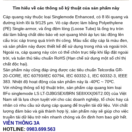
Tìm hiểu về các thông số kỹ thuật của sản phẩm này
Cáp quang này thuộc loại Singlemode Enhanced, có 8 lõi quang và
đường kính lõi là 9/125 µm. Vỏ cáp được làm bằng Polyethylene
(PE) Single-armor, và ống đệm lỏng (Loose Tube) là ống trụ tròn
dài làm bằng chất dẻo bảo vệ sợi quang khỏi áp lực tác động lên
cấu trúc cáp trong quá trình thi công. Màu sắc dây cáp là màu đen,
và sản phẩm này được thiết kế để sử dụng trong nhà và ngoài trời.
Ngoài ra, cáp quang này còn có thể chôn trực tiếp khi lắp đặt ngoài
trời, và tuân thủ tiêu chuẩn RoHS (Hạn chế sử dụng một số chỉ thị
chất độc hại).
Sản phẩm này cũng đáp ứng được các tiêu chuẩn Telcordia GR-
20-CORE, IEC 60793/IEC 60794, IEC 60332-1, IEC 60332-3, IEEE
383. Nhiệt độ hoạt động của sản phẩm này là -40ºC ~ 70ºC.
Với những thông số kỹ thuật trên, sản phẩm cáp quang kim loại
8Fo singlemode LS LT-DJBGSEX/BRN SE8XXX(06T2.00) của Việt
Nam sẽ là lựa chọn tuyệt vời cho các doanh nghiệp, tổ chức hay cá
nhân có nhu cầu sử dụng cáp quang để truyền tải dữ liệu. Với chất
lượng đảm bảo và giá thành hợp lý, sản phẩm này sẽ giúp cho việc
truyền tải dữ liệu trở nên nhanh chóng và ổn định hơn bao giờ hết.
VIỄN THÔNG 3A
HOTLINE:
0983.699.563