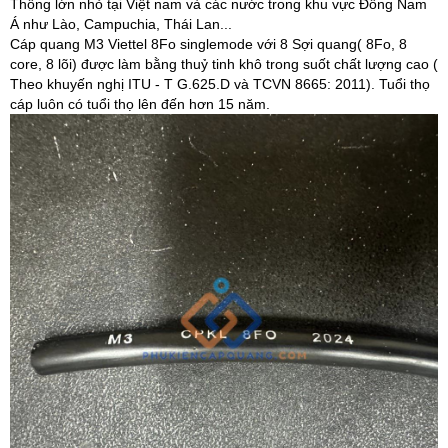
Thông lớn nhỏ tại Việt nam và các nước trong khu vực Đông Nam
Á như Lào, Campuchia, Thái Lan...
Cáp quang M3 Viettel 8Fo singlemode với 8 Sợi quang( 8Fo, 8
core, 8 lõi) được làm bằng thuỷ tinh khô trong suốt chất lượng cao (
Theo khuyến nghị ITU - T G.625.D và TCVN 8665: 2011). Tuổi thọ
cáp luôn có tuổi thọ lên đến hơn 15 năm.