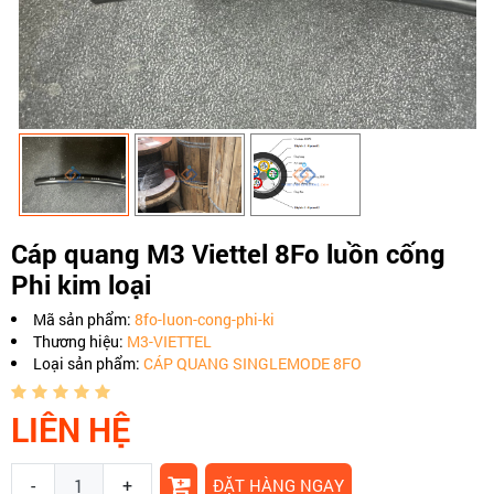
Cáp quang M3 Viettel 8Fo luồn cống
Phi kim loại
Mã sản phẩm:
8fo-luon-cong-phi-ki
Thương hiệu:
M3-VIETTEL
Loại sản phẩm:
CÁP QUANG SINGLEMODE 8FO
LIÊN HỆ
-
+
ĐẶT HÀNG NGAY