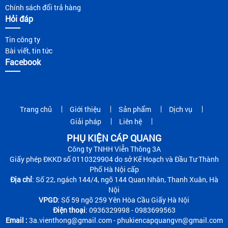
Chính sách đổi trả hàng
Hỏi đáp
Tin công ty
Bài viết, tin tức
Facebook
Trang chủ
Giới thiệu
Sản phẩm
Dịch vụ
Giải pháp
Liên hệ
PHỤ KIỆN CÁP QUANG
Công ty TNHH Viễn Thông 3A
Giấy phép ĐKKD số 0110329904 do sở Kế Hoạch và Đầu Tư Thành
Phố Hà Nội cấp
Địa chỉ
: Số 22, ngách 144/4, ngõ 144 Quan Nhân, Thanh Xuân, Hà
Nội
VPGD
: Số 59 ngõ 259 Yên Hòa Cầu Giấy Hà Nội
Điện thoại
: 0936329998 - 0983699563
Email :
3a.vienthong@gmail.com - phukiencapquangvn@gmail.com