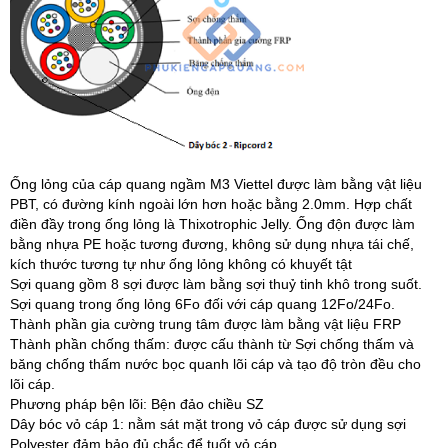
Ống lỏng của cáp quang ngầm M3 Viettel được làm bằng vật liệu
PBT, có đường kính ngoài lớn hơn hoặc bằng 2.0mm. Hợp chất
điền đầy trong ống lỏng là Thixotrophic Jelly. Ống độn được làm
bằng nhựa PE hoặc tương đương, không sử dụng nhựa tái chế,
kích thước tương tự như ống lỏng không có khuyết tật
Sợi quang gồm 8 sợi được làm bằng sợi thuỷ tinh khô trong suốt.
Sợi quang trong ống lỏng 6Fo đối với cáp quang 12Fo/24Fo.
Thành phần gia cường trung tâm được làm bằng vật liệu FRP
Thành phần chống thấm: được cấu thành từ Sợi chống thấm và
băng chống thấm nước bọc quanh lõi cáp và tạo độ tròn đều cho
lõi cáp.
Phương pháp bện lõi: Bện đảo chiều SZ
Dây bóc vỏ cáp 1: nằm sát mặt trong vỏ cáp được sử dụng sợi
Polyester đảm bảo đủ chắc để tuốt vỏ cáp