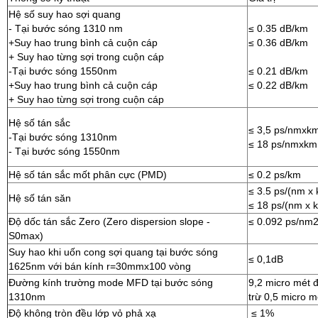
Hệ số suy hao sợi quang
- Tại bước sóng 1310 nm
≤ 0.35 dB/km
+Suy hao trung bình cả cuộn cáp
≤ 0.36 dB/km
+ Suy hao từng sợi trong cuộn cáp
-Tại bước sóng 1550nm
≤ 0.21 dB/km
+Suy hao trung bình cả cuộn cáp
≤ 0.22 dB/km
+ Suy hao từng sợi trong cuộn cáp
Hệ số tán sắc
≤ 3,5 ps/nmxk
-Tại bước sóng 1310nm
≤ 18 ps/nmxkm
- Tại bước sóng 1550nm
Hệ số tán sắc mốt phân cực (PMD)
≤ 0.2 ps/km
≤ 3.5 ps/(nm x
Hệ số tán săn
≤ 18 ps/(nm x 
Độ dốc tán sắc Zero (Zero dispersion slope -
≤ 0.092 ps/nm2
S0max)
Suy hao khi uốn cong sợi quang tại bước sóng
≤ 0,1dB
1625nm với bán kính r=30mmx100 vòng
Đường kính trường mode MFD tại bước sóng
9,2 micro mét 
1310nm
trừ 0,5 micro m
Độ không tròn đều lớp vỏ phả xạ
≤ 1%