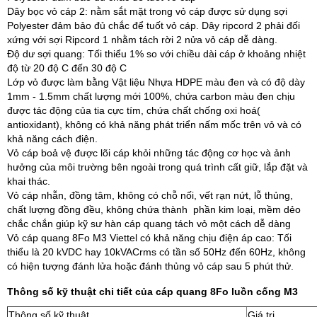
Dây bọc vỏ cáp 2: nằm sắt mặt trong vỏ cáp được sử dụng sợi
Polyester đảm bảo đủ chắc để tuốt vỏ cáp. Dây ripcord 2 phải đối
xứng với sợi Ripcord 1 nhằm tách rời 2 nửa vỏ cáp dễ dàng.
Độ dư sợi quang: Tối thiểu 1% so với chiều dài cáp ở khoảng nhiệt
độ từ 20 độ C đến 30 độ C
Lớp vỏ được làm bằng Vật liệu Nhựa HDPE màu đen và có độ dày
1mm - 1.5mm chất lượng mới 100%, chứa carbon màu đen chịu
được tác động của tia cực tím, chứa chất chống oxi hoá(
antioxidant), không có khả năng phát triển nấm mốc trên vỏ và có
khả năng cách điện.
Vỏ cáp boả vệ được lõi cáp khỏi những tác động cơ học và ảnh
hưởng của môi trường bên ngoài trong quá trình cất giữ, lắp đặt và
khai thác.
Vỏ cáp nhẵn, đồng tâm, không có chỗ nối, vết rạn nứt, lỗ thủng,
chất lượng đồng đều, không chứa thành phần kim loại, mềm dẻo
chắc chắn giúp kỹ sư hàn cáp quang tách vỏ một cách dễ dàng
Vỏ cáp quang 8Fo M3 Viettel có khả năng chịu điện áp cao: Tối
thiểu là 20 kVDC hay 10kVACrms có tần số 50Hz đến 60Hz, không
có hiện tượng đánh lửa hoặc đánh thủng vỏ cáp sau 5 phút thử.
Thông số kỹ thuật chi tiết của cáp quang 8Fo luồn cống M3
Thông số kỹ thuật
Giá trị