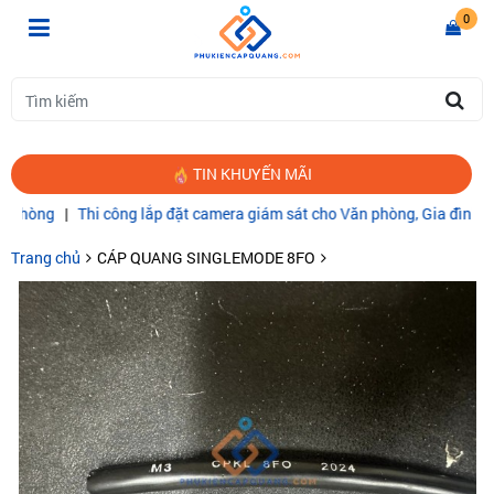
0
TIN KHUYẾN MÃI
hi công lắp đặt camera giám sát cho Văn phòng, Gia đình
|
CÁP QUAN
Trang chủ
CÁP QUANG SINGLEMODE 8FO