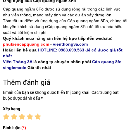
Ứng dụng của Cáp quang ngầm 8Fo
Cáp quang ngầm 8Fo được sử dụng rộng rãi trong các lĩnh vực
như viễn thông, mạng máy tính và các dự án xây dựng lớn.
Tóm tắt ưu điểm và ứng dụng của Cáp quang ngầm 8Fo, chúng tôi
khuyến khích sử dụng cCáp quang ngầm 8Fo để tối ưu hóa hiệu
suất và tiết kiệm chi phí.
Quý khách mua hàng xin liên hệ trực tiếp đến wedsite:
phukiencapquang.com
-
vienthong3a.com
Hoặc liên hệ qua
HOTLINE: 0983.699.563 để có được giá tốt
nhất
Viễn Thông 3A
là công ty chuyên phân phối
Cáp quang 8fo
singlemode
Giá tốt nhất
Thêm đánh giá
Email của bạn sẽ không được hiển thị công khai. Các trường bắt
buộc được đánh dấu *
Xếp hạng
Bình luận
(*)