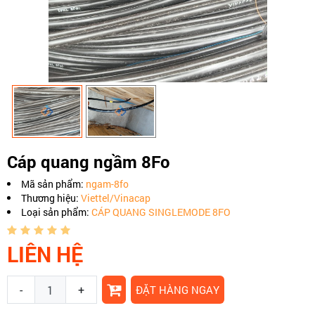
Cáp quang ngầm 8Fo
Mã sản phẩm:
ngam-8fo
Thương hiệu:
Viettel/Vinacap
Loại sản phẩm:
CÁP QUANG SINGLEMODE 8FO
LIÊN HỆ
-
+
ĐẶT HÀNG NGAY