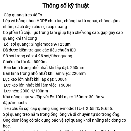
Thông số kỹ thuật
Cáp quang treo 48Fo
Lớp vỏ bằng nhựa HDPE chịu lực, chống tia tử ngoại, chống gặm
nhấm, cách điện cho sợi cáp quang
Có phần tử chịu lực trung tâm giúp hạn chế võng cáp, gập gãy cáp
quang khi thi công
Lõi sợi quang: Singlemode 9/125µm
Đã được kiểm tra qua các tiêu chuẩn IEC
Số sợi trong cáp: 4-96 sợi/fiber quang
Chiều dài tối đa: 6000m
Bán kính trong nhỏ nhất khi lắp đặt: 250mm
Bán kính trong nhỏ nhất khi làm việc: 220mm
Lực kéo lớn nhất khi lắp đặt: 3000N
Lực kéo lớn nhất khi làm việc: 1500N
Lực nén: 2000 N/100nm
Khả năng chịu va đập với E= 10N.m, r= 150nm: 30 lần va
đập/impacts
Tiêu chuẩn sợi cáp quang single-mode: ITU-T G.652D, G.655.
Sợi quang treo nằm trong ống lỏng và di chuyển tự do trong ống.
Ống đệm lỏng có tác dụng bảo vệ sợi quang khỏi những tác động cơ
học.