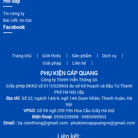
Hỏi đáp
Tin công ty
Bài viết, tin tức
Facebook
Trang chủ
Giới thiệu
Sản phẩm
Dịch vụ
Giải pháp
Liên hệ
PHỤ KIỆN CÁP QUANG
Công ty TNHH Viễn Thông 3A
Giấy phép ĐKKD số 0110329904 do sở Kế Hoạch và Đầu Tư Thành
Phố Hà Nội cấp
Địa chỉ
: Số 22, ngách 144/4, ngõ 144 Quan Nhân, Thanh Xuân, Hà
Nội
VPGD
: Số 59 ngõ 259 Yên Hòa Cầu Giấy Hà Nội
Điện thoại
: 0936329998 - 0983699563
Email :
3a.vienthong@gmail.com - phukiencapquangvn@gmail.com
Liên kết: