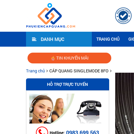
DANH MỤC
TRANG CHỦ
GI
TIN KHUYẾN MÃI
Hướng dẫn l
Trang chủ
CÁP QUANG SINGLEMODE 8FO
HỖ TRỢ TRỰC TUYẾN
0983.699.563
Hotline: