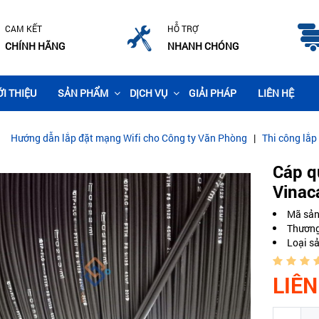
CAM KẾT
HỖ TRỢ
CHÍNH HÃNG
NHANH CHÓNG
ỚI THIỆU
SẢN PHẨM
DỊCH VỤ
GIẢI PHÁP
LIÊN HỆ
ắp đặt mạng Wifi cho Công ty Văn Phòng
|
Thi công lắp đặt camera gi
Cáp q
Vinac
Mã sả
Thương
Loại s
LIÊN