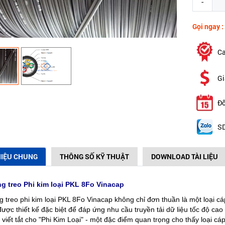
-
Gọi ngay :
Ca
Gi
Đổ
SD
HIỆU CHUNG
THÔNG SỐ KỸ THUẬT
DOWNLOAD TÀI LIỆU
g treo Phi kim loại PKL 8Fo Vinacap
 treo phi kim loại PKL 8Fo Vinacap không chỉ đơn thuần là một loại cá
 được thiết kế đặc biệt để đáp ứng nhu cầu truyền tải dữ liệu tốc độ c
viết tắt cho "Phi Kim Loại" - một đặc điểm quan trọng cho thấy loại c