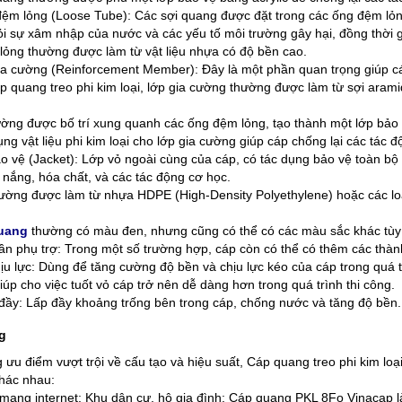
đệm lỏng (Loose Tube):
Các sợi quang được đặt trong các ống đệm lỏng
i sự xâm nhập của nước và các yếu tố môi trường gây hại, đồng thời g
ỏng thường được làm từ vật liệu nhựa có độ bền cao.
ia cường (Reinforcement Member):
Đây là một phần quan trọng giúp cá
p quang treo phi kim loại, lớp gia cường thường được làm từ sợi aramid
ường được bố trí xung quanh các ống đệm lỏng, tạo thành một lớp bảo 
ụng vật liệu phi kim loại cho lớp gia cường giúp cáp chống lại các tác 
o vệ (Jacket):
Lớp vỏ ngoài cùng của cáp, có tác dụng bảo vệ toàn bộ 
nắng, hóa chất, và các tác động cơ học.
ường được làm từ nhựa HDPE (High-Density Polyethylene) hoặc các loạ
uang
thường có màu đen, nhưng cũng có thể có các màu sắc khác tùy 
ần phụ trợ:
Trong một số trường hợp, cáp còn có thể có thêm các thàn
ịu lực: Dùng để tăng cường độ bền và chịu lực kéo của cáp trong quá tr
iúp cho việc tuốt vỏ cáp trở nên dễ dàng hơn trong quá trình thi công.
đầy: Lấp đầy khoảng trống bên trong cáp, chống nước và tăng độ bền.
g
 ưu điểm vượt trội về cấu tạo và hiệu suất, Cáp quang treo phi kim lo
khác nhau:
mạng internet:
Khu dân cư, hộ gia đình: Cáp quang PKL 8Fo Vinacap là 