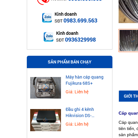
Kinh doanh
0983.699.563
SĐT
Kinh doanh
0936329998
SĐT
SẢN PHẨM BÁN CHẠY
Máy hàn cáp quang
Fujikura 68S+
Giá: Liên hệ
GIỚI T
Đầu ghi 4 kênh
Cáp quan
Hikvision DS-
7604NXI-K1
Cáp quang
Giá: Liên hệ
tiên tiến,
sản phẩm 