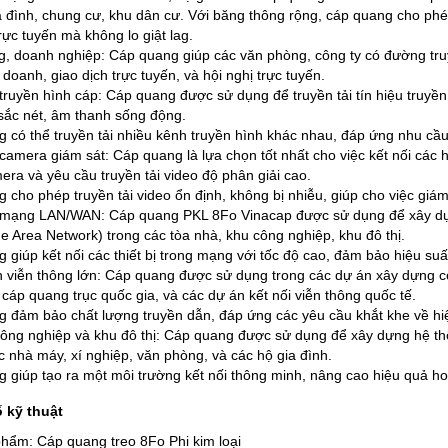
a đình, chung cư, khu dân cư. Với băng thông rộng, cáp quang cho ph
rực tuyến mà không lo giật lag.
, doanh nghiệp: Cáp quang giúp các văn phòng, công ty có đường truy
doanh, giao dịch trực tuyến, và hội nghị trực tuyến.
truyền hình cáp:
Cáp quang được sử dụng để truyền tải tín hiệu truyề
sắc nét, âm thanh sống động.
 có thể truyền tải nhiều kênh truyền hình khác nhau, đáp ứng nhu cầu 
camera giám sát:
Cáp quang là lựa chọn tốt nhất cho việc kết nối các 
era và yêu cầu truyền tải video độ phân giải cao.
 cho phép truyền tải video ổn định, không bị nhiễu, giúp cho việc giám
 mạng LAN/WAN:
Cáp quang PKL 8Fo Vinacap được sử dụng để xây dự
 Area Network) trong các tòa nhà, khu công nghiệp, khu đô thị.
giúp kết nối các thiết bị trong mạng với tốc độ cao, đảm bảo hiệu suất
 viễn thông lớn:
Cáp quang được sử dụng trong các dự án xây dựng cơ
 cáp quang trục quốc gia, và các dự án kết nối viễn thông quốc tế.
 đảm bảo chất lượng truyền dẫn, đáp ứng các yêu cầu khắt khe về hiệ
ông nghiệp và khu đô thị:
Cáp quang được sử dụng để xây dựng hệ thố
ác nhà máy, xí nghiệp, văn phòng, và các hộ gia đình.
 giúp tạo ra một môi trường kết nối thông minh, nâng cao hiệu quả ho
 kỹ thuật
hẩm: Cáp quang treo 8Fo Phi kim loại