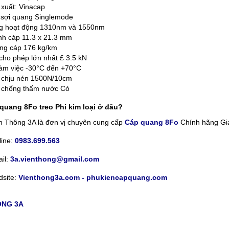
xuất: Vinacap
 sợi quang Singlemode
g hoạt động 1310nm và 1550nm
h cáp 11.3 x 21.3 mm
ng cáp 176 kg/km
 cho phép lớn nhất £ 3.5 kN
làm việc -30°C đến +70°C
 chịu nén 1500N/10cm
 chống thấm nước Có
quang 8Fo treo Phi kim loại ở đâu?
n Thông 3A là đơn vị chuyên cung cấp
Cáp quang 8Fo
Chính hãng Giá 
line:
0983.699.563
il:
3a.vienthong@gmail.com
site:
Vienthong3a.com - phukiencapquang.com
ÔNG 3A