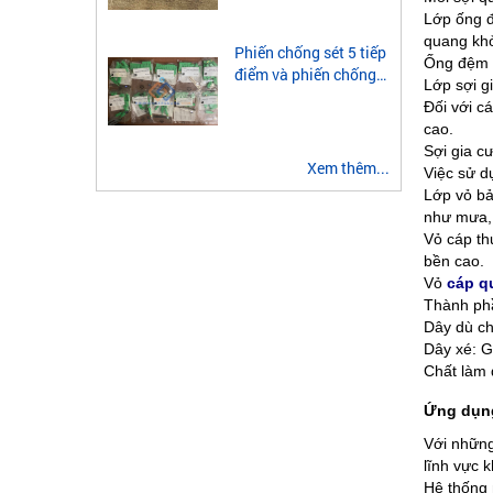
module quang 2 sợi
Lớp ống 
multimode
quang khỏ
Phiến chống sét 5 tiếp
Ống đệm l
điểm và phiến chống
Lớp sợi g
sét 3 tiếp điểm là gì?
Đối với cá
cao.
Sợi gia c
Xem thêm...
Việc sử d
Lớp vỏ bả
như mưa, 
Vỏ cáp th
bền cao.
Vỏ
cáp q
Thành ph
Dây dù ch
Dây xé: G
Chất làm 
Ứng dụn
Với những
lĩnh vực 
Hệ thống 