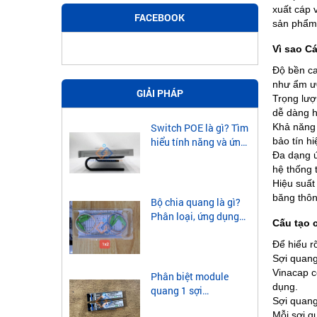
xuất cáp 
FACEBOOK
sản phẩm
Vì sao C
Độ bền ca
như ẩm ướt
GIẢI PHÁP
Trọng lượn
dễ dàng hơ
Khả năng 
Switch POE là gì? Tìm
bảo tín hi
hiểu tính năng và ứng
Đa dạng ứ
dụng của Switch POE
hệ thống 
Hiệu suất
băng thôn
Bộ chia quang là gì?
Phân loại, ứng dụng
Cấu tạo 
của bộ chia quang
Để hiểu r
Sợi quang
Vinacap c
Phân biệt module
dụng.
quang 1 sợi
Sợi quang
singlemode và
Mỗi sợi q