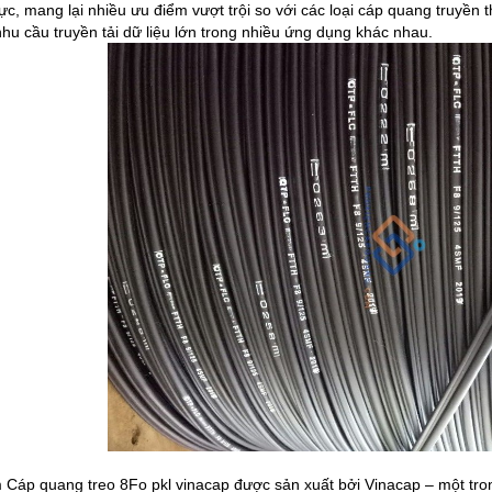
lực, mang lại nhiều ưu điểm vượt trội so với các loại cáp quang truyền 
hu cầu truyền tải dữ liệu lớn trong nhiều ứng dụng khác nhau.
Cáp quang treo 8Fo pkl vinacap được sản xuất bởi Vinacap – một tron