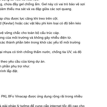
, chứa đầy gel chống ẩm. Gel này có vai trò bảo vệ sợi
iảm thiểu ma sát và va đập giữa các sợi quang.
p chịu được lực căng khi treo trên cột.
 (Kevlar) hoặc các vật liệu phi kim loại có độ bền kéo
vệ vững chắc cho toàn bộ cấu trúc cáp.
động của môi trường và không gây nhiễu điện từ.
các thành phần bên trong khỏi các yếu tố môi trường
i nhựa có tính chống thấm nước, chống tia UV, và độ
theo yêu cầu của từng dự án.
h phần phụ trợ như:
ình lắp đặt.
ại PKL 8Fo Vinacap được ứng dụng rộng rãi trong nhiều
giải pháp lý tưởng để cung cấp internet tốc độ cao cho