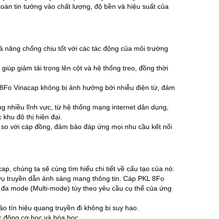
toàn tin tưởng vào chất lượng, độ bền và hiệu suất của
ả năng chống chịu tốt với các tác động của môi trường
giúp giảm tải trọng lên cột và hệ thống treo, đồng thời
 8Fo Vinacap không bị ảnh hưởng bởi nhiễu điện từ, đảm
 nhiều lĩnh vực, từ hệ thống mạng internet dân dụng,
khu đô thị hiện đại.
ội so với cáp đồng, đảm bảo đáp ứng mọi nhu cầu kết nối
p, chúng ta sẽ cùng tìm hiểu chi tiết về cấu tạo của nó:
vụ truyền dẫn ánh sáng mang thông tin. Cáp PKL 8Fo
 đa mode (Multi-mode) tùy theo yêu cầu cụ thể của ứng
ảo tín hiệu quang truyền đi không bị suy hao.
c động cơ học và hóa học.