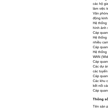
các hộ gi
làm việc t
Văn phòng
động kinh 
Hệ thống 
hình ảnh 
Cáp quang
Hệ thống 
nhiều cam
Cáp quang
Hệ thống
WAN (Wide
Cáp quang 
Các dự án
các tuyến
Cáp quang
Các khu c
kết nối c
Cáp quang
Thông số
Tên sản p