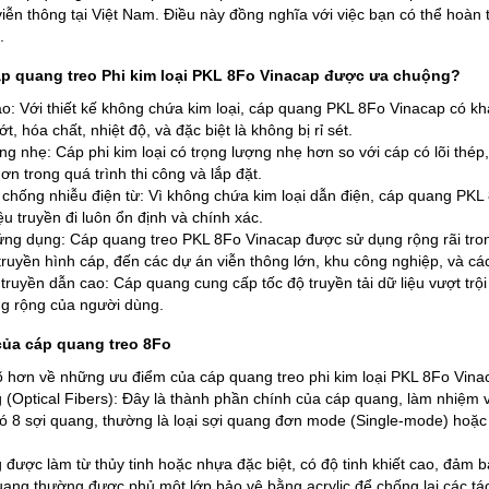
viễn thông tại Việt Nam. Điều này đồng nghĩa với việc bạn có thể hoàn 
.
áp quang treo Phi kim loại PKL 8Fo Vinacap được ưa chuộng?
o: Với thiết kế không chứa kim loại, cáp quang PKL 8Fo Vinacap có kh
, hóa chất, nhiệt độ, và đặc biệt là không bị rỉ sét.
g nhẹ: Cáp phi kim loại có trọng lượng nhẹ hơn so với cáp có lõi thép, 
n trong quá trình thi công và lắp đặt.
chống nhiễu điện từ: Vì không chứa kim loại dẫn điện, cáp quang PKL
ệu truyền đi luôn ổn định và chính xác.
ng dụng: Cáp quang treo PKL 8Fo Vinacap được sử dụng rộng rãi trong
truyền hình cáp, đến các dự án viễn thông lớn, khu công nghiệp, và các 
 truyền dẫn cao: Cáp quang cung cấp tốc độ truyền tải dữ liệu vượt tr
g rộng của người dùng.
của cáp quang treo 8Fo
õ hơn về những ưu điểm của cáp quang treo phi kim loại PKL 8Fo Vinaca
 (Optical Fibers):
Đây là thành phần chính của cáp quang, làm nhiệm 
ó 8 sợi quang, thường là loại sợi quang đơn mode (Single-mode) hoặc
 được làm từ thủy tinh hoặc nhựa đặc biệt, có độ tinh khiết cao, đảm b
uang thường được phủ một lớp bảo vệ bằng acrylic để chống lại các tá