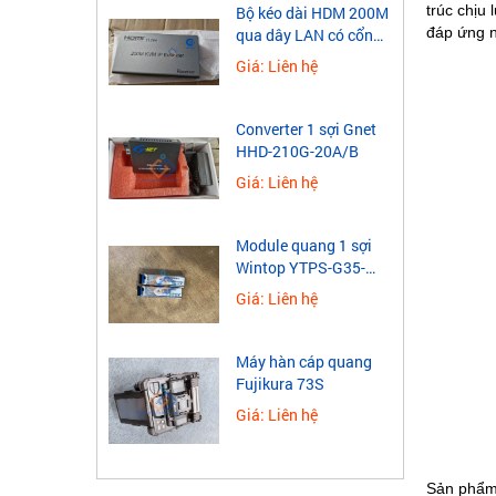
trúc chịu 
​Bộ kéo dài HDM 200M
đáp ứng n
qua dây LAN có cổng
USB
Giá: Liên hệ
Converter 1 sợi Gnet
HHD-210G-20A/B
Giá: Liên hệ
Module quang 1 sợi
Wintop YTPS-G35-
40LD 1.25G
Giá: Liên hệ
Máy hàn cáp quang
Fujikura 73S
Giá: Liên hệ
Sản phẩm 