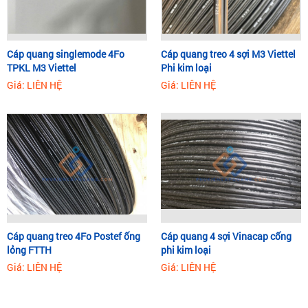
Cáp quang singlemode 4Fo
Cáp quang treo 4 sợi M3 Viettel
TPKL M3 Viettel
Phi kim loại
Giá: LIÊN HỆ
Giá: LIÊN HỆ
Cáp quang treo 4Fo Postef ống
Cáp quang 4 sợi Vinacap cống
lỏng FTTH
phi kim loại
Giá: LIÊN HỆ
Giá: LIÊN HỆ