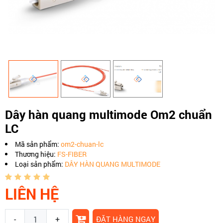
Dây hàn quang multimode Om2 chuẩn
LC
Mã sản phẩm:
om2-chuan-lc
Thương hiệu:
FS-FIBER
Loại sản phẩm:
DÂY HÀN QUANG MULTIMODE
LIÊN HỆ
-
+
ĐẶT HÀNG NGAY