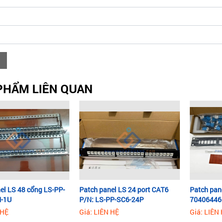
PHẨM LIÊN QUAN
el LS 48 cổng LS-PP-
Patch panel LS 24 port CAT6
Patch pan
-1U
P/N: LS-PP-SC6-24P
70406446
 HỆ
Giá: LIÊN HỆ
Giá: LIÊN