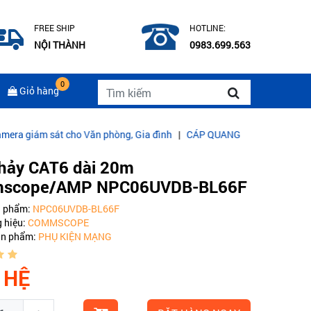
FREE SHIP
HOTLINE:
NỘI THÀNH
0983.699.563
0
Giỏ hàng
 sát cho Văn phòng, Gia đình
|
CÁP QUANG COMMSCOPE MULTIMOD
nhảy CAT6 dài 20m
scope/AMP NPC06UVDB-BL66F
n phẩm:
NPC06UVDB-BL66F
 hiệu:
COMMSCOPE
ản phẩm:
PHỤ KIỆN MẠNG
 HỆ