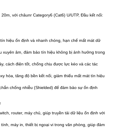
m, với châunr Category6 (Cat6) U/UTP, Đầu kết nối:
 tín hiệu ổn định và nhanh chóng, hạn chế mất mát dữ
ễu xuyên âm, đảm bảo tín hiệu không bị ảnh hưởng trong
, cách điện tốt, chống chịu được lực kéo và các tác
 hóa, tăng độ bền kết nối, giảm thiểu mất mát tín hiệu
chắn chống nhiễu (Shielded) để đảm bảo sự ổn định
F
itch, router, máy chủ, giúp truyền tải dữ liệu ổn định với
nh, máy in, thiết bị ngoại vi trong văn phòng, giúp đảm