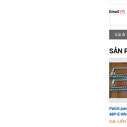
Email
(*)
Gửi đi
SẢN 
Patch pan
48P-E-WM
Giá: LIÊN