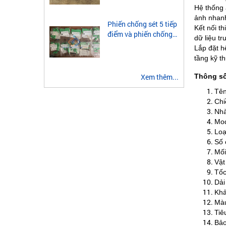
module quang 2 sợi
Hệ thống a
multimode
ảnh nhanh
Phiến chống sét 5 tiếp
Kết nối th
điểm và phiến chống
dữ liệu tr
sét 3 tiếp điểm là gì?
Lắp đặt h
tầng kỹ th
Thông s
Xem thêm...
Tên
Chi
Nhà
Mo
Loạ
Số 
Mối
Vật
Tốc
Dải
Khả
Màu
Tiê
Bảo