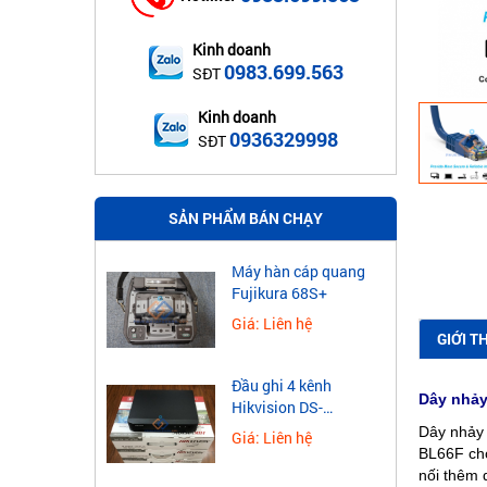
Kinh doanh
0983.699.563
SĐT
Kinh doanh
0936329998
SĐT
SẢN PHẨM BÁN CHẠY
Máy hàn cáp quang
Fujikura 68S+
Giá: Liên hệ
GIỚI T
Đầu ghi 4 kênh
Dây nhả
Hikvision DS-
7604NXI-K1
Dây nhảy
Giá: Liên hệ
BL66F cho
nối thêm d