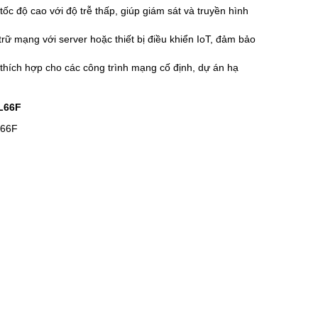
tốc độ cao với độ trễ thấp, giúp giám sát và truyền hình
ưu trữ mạng với server hoặc thiết bị điều khiển IoT, đảm bảo
 thích hợp cho các công trình mạng cố định, dự án hạ
L66F
L66F