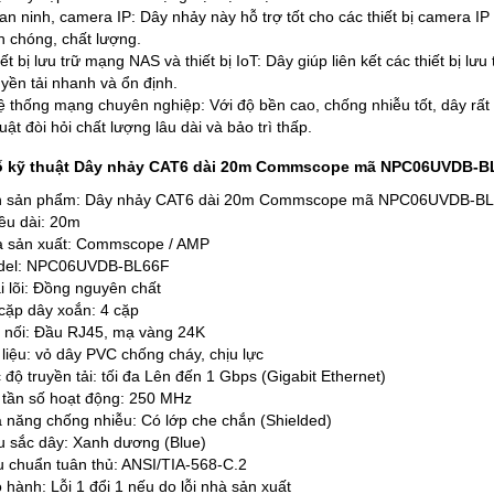
n ninh, camera IP: Dây nhảy này hỗ trợ tốt cho các thiết bị camera IP 
 chóng, chất lượng.
iết bị lưu trữ mạng NAS và thiết bị IoT: Dây giúp liên kết các thiết bị l
uyền tải nhanh và ổn định.
ệ thống mạng chuyên nghiệp: Với độ bền cao, chống nhiễu tốt, dây rất
uật đòi hỏi chất lượng lâu dài và bảo trì thấp.
ố kỹ thuật Dây nhảy CAT6 dài 20m Commscope mã NPC06UVDB-B
 sản phẩm: Dây nhảy CAT6 dài 20m Commscope mã NPC06UVDB-B
ều dài: 20m
 sản xuất: Commscope / AMP
del: NPC06UVDB-BL66F
i lõi: Đồng nguyên chất
cặp dây xoắn: 4 cặp
 nối: Đầu RJ45, mạ vàng 24K
 liệu: vỏ dây PVC chống cháy, chịu lực
 độ truyền tải: tối đa Lên đến 1 Gbps (Gigabit Ethernet)
 tần số hoạt động: 250 MHz
 năng chống nhiễu: Có lớp che chắn (Shielded)
 sắc dây: Xanh dương (Blue)
u chuẩn tuân thủ: ANSI/TIA-568-C.2
 hành: Lỗi 1 đổi 1 nếu do lỗi nhà sản xuất