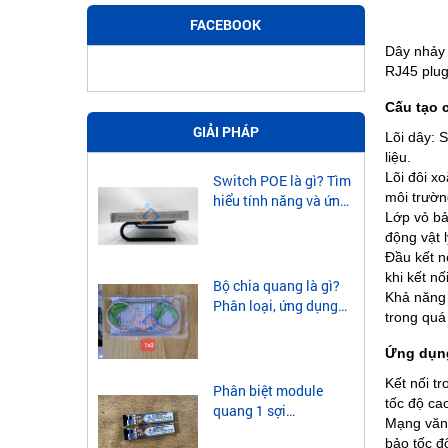
FACEBOOK
Dây nhảy
RJ45 plug
Cấu tạo
GIẢI PHÁP
Lõi dây: 
liệu.
Lõi đôi x
Switch POE là gì? Tìm
môi trường
hiểu tính năng và ứng
Lớp vỏ bả
dụng của Switch POE
động vật l
Đầu kết n
khi kết nối
Bộ chia quang là gì?
Khả năng 
Phân loại, ứng dụng
trong quá 
của bộ chia quang
Ứng dụn
Kết nối tr
Phân biệt module
tốc độ ca
quang 1 sợi
Mạng văn 
singlemode và
bảo tốc đ