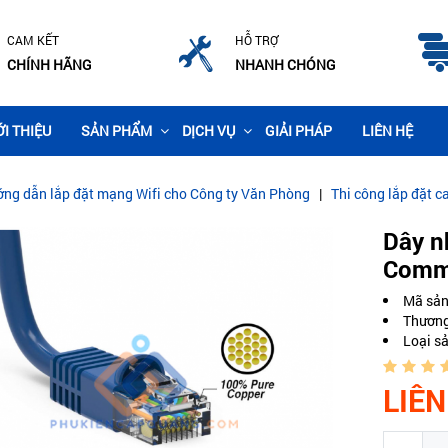
CAM KẾT
HỖ TRỢ
CHÍNH HÃNG
NHANH CHÓNG
ỚI THIỆU
SẢN PHẨM
DỊCH VỤ
GIẢI PHÁP
LIÊN HỆ
 đặt mạng Wifi cho Công ty Văn Phòng
|
Thi công lắp đặt camera giám
​Dây 
Comm
Mã sả
Thương
Loại s
LIÊN