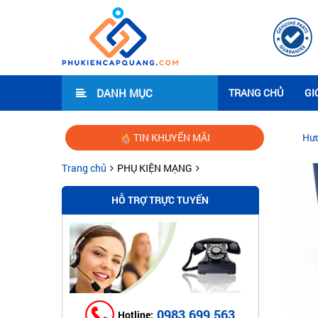
DANH MỤC
TRANG CHỦ
GI
TIN KHUYẾN MÃI
Hướng dẫn lắp
Trang chủ
PHỤ KIỆN MẠNG
HỖ TRỢ TRỰC TUYẾN
0983.699.563
Hotline: