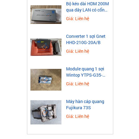
​Bộ kéo dài HDM 200M
qua dây LAN có cổng
USB
Giá: Liên hệ
Converter 1 sợi Gnet
HHD-210G-20A/B
Giá: Liên hệ
Module quang 1 sợi
Wintop YTPS-G35-
40LD 1.25G
Giá: Liên hệ
Máy hàn cáp quang
Fujikura 73S
Giá: Liên hệ