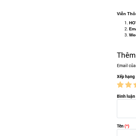
Viễn Thô
HO
Ema
Wed
Thêm 
Email của
Xếp hạng
Bình luận
Tên
(*)