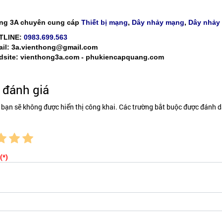
ng 3A chuyên cung cáp
Thiết bị mạng
,
Dây nhảy mạng
,
Dây nhảy
TLINE:
0983.699.563
il: 3a.vienthong@gmail.com
site: vienthong3a.com - phukiencapquang.com
đánh giá
 bạn sẽ không được hiển thị công khai. Các trường bắt buộc được đánh d
(*)