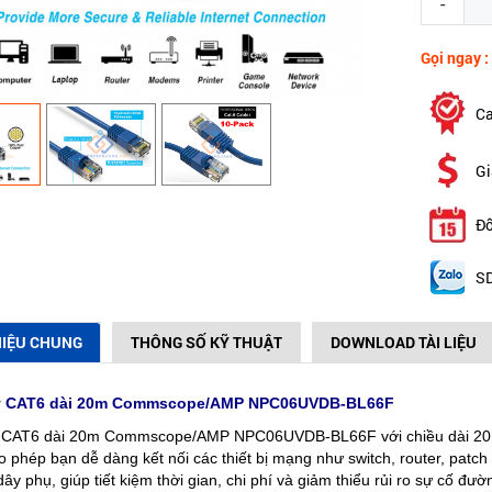
-
Gọi ngay :
Ca
Gi
Đổ
SD
HIỆU CHUNG
THÔNG SỐ KỸ THUẬT
DOWNLOAD TÀI LIỆU
y CAT6 dài 20m Commscope/AMP NPC06UVDB-BL66F
 CAT6 dài 20m Commscope/AMP NPC06UVDB-BL66F với chiều dài 20
 phép bạn dễ dàng kết nối các thiết bị mạng như switch, router, patch
ây phụ, giúp tiết kiệm thời gian, chi phí và giảm thiểu rủi ro sự cố đườn