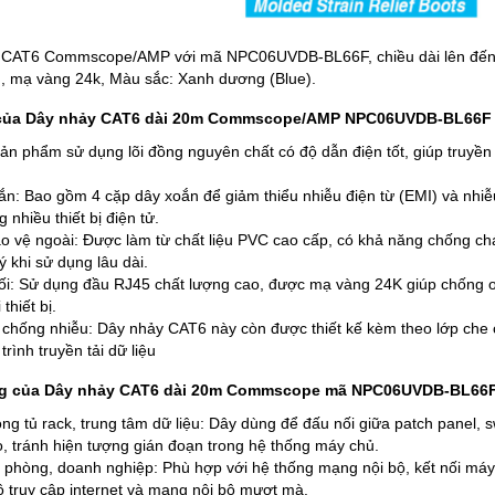
 CAT6 Commscope/AMP với mã NPC06UVDB-BL66F, chiều dài lên đến 20
, mạ vàng 24k, Màu sắc: Xanh dương (Blue).
 của Dây nhảy CAT6 dài 20m Commscope/AMP NPC06UVDB-BL66F
Sản phẩm sử dụng lõi đồng nguyên chất có độ dẫn điện tốt, giúp truyền
oắn: Bao gồm 4 cặp dây xoắn để giảm thiểu nhiễu điện từ (EMI) và nhi
 nhiều thiết bị điện tử.
o vệ ngoài: Được làm từ chất liệu PVC cao cấp, có khả năng chống cháy
ý khi sử dụng lâu dài.
ối: Sử dụng đầu RJ45 chất lượng cao, được mạ vàng 24K giúp chống oxy
 thiết bị.
chống nhiễu: Dây nhảy CAT6 này còn được thiết kế kèm theo lớp che 
trình truyền tải dữ liệu
g của Dây nhảy CAT6 dài 20m Commscope mã NPC06UVDB-BL66
ong tủ rack, trung tâm dữ liệu: Dây dùng để đấu nối giữa patch panel, sw
o, tránh hiện tượng gián đoạn trong hệ thống máy chủ.
phòng, doanh nghiệp: Phù hợp với hệ thống mạng nội bộ, kết nối máy tí
ộ truy cập internet và mạng nội bộ mượt mà.