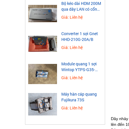
​Bộ kéo dài HDM 200M
qua dây LAN có cổng
USB
Giá: Liên hệ
Converter 1 sợi Gnet
HHD-210G-20A/B
Giá: Liên hệ
Module quang 1 sợi
Wintop YTPS-G35-
40LD 1.25G
Giá: Liên hệ
Máy hàn cáp quang
Fujikura 73S
Giá: Liên hệ
Dây nhảy
lên đến 1