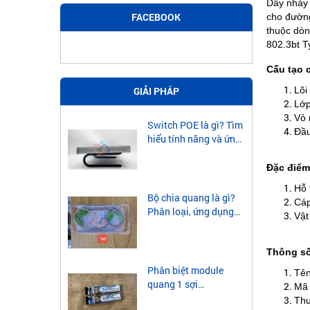
Dây nhảy
FACEBOOK
cho đường
thuộc dò
802.3bt T
Cấu tạo
Lõi
GIẢI PHÁP
Lớp
Vỏ 
Switch POE là gì? Tìm
Đầu
hiểu tính năng và ứng
dụng của Switch POE
Đặc điểm
Hỗ 
Bộ chia quang là gì?
Cáp
Phân loại, ứng dụng
Vật
của bộ chia quang
Thông s
Phân biệt module
Tê
quang 1 sợi
Mã
singlemode và
Thư