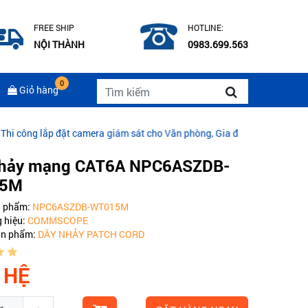
FREE SHIP
HOTLINE:
NỘI THÀNH
0983.699.563
0
Giỏ hàng
p đặt camera giám sát cho Văn phòng, Gia đình
|
CÁP QUANG COMMS
nhảy mạng CAT6A NPC6ASZDB-
15M
n phẩm:
NPC6ASZDB-WT015M
 hiệu:
COMMSCOPE
ản phẩm:
DÂY NHẢY PATCH CORD
 HỆ