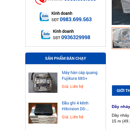
Kinh doanh
0983.699.563
SĐT
Kinh doanh
0936329998
SĐT
SẢN PHẨM BÁN CHẠY
Máy hàn cáp quang
Fujikura 68S+
Giá: Liên hệ
GIỚI T
Đầu ghi 4 kênh
Dây nhả
Hikvision DS-
7604NXI-K1
Dây nhảy
Giá: Liên hệ
15 m (49.