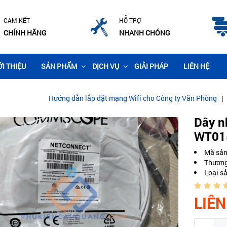
CAM KẾT
HỖ TRỢ
CHÍNH HÃNG
NHANH CHÓNG
ỚI THIỆU
SẢN PHẨM
DỊCH VỤ
GIẢI PHÁP
LIÊN HỆ
Hướng dẫn lắp đặt mạng Wifi cho Công ty Văn Phòng
|
Thi công lắ
Dây 
WT0
Mã sả
Thương
Loại s
LIÊN