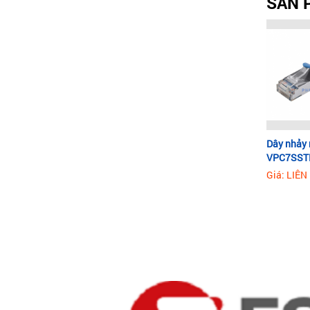
SẢN 
Dây nhảy
VPC7SST
dài 10m
Giá: LIÊN