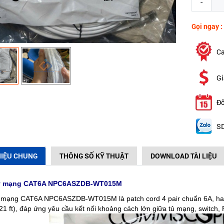
-
Gọi ngay :
Ca
Gi
Đổ
SD
HIỆU CHUNG
THÔNG SỐ KỸ THUẬT
DOWNLOAD TÀI LIỆU
y mạng CAT6A NPC6ASZDB-WT015M
 mạng CAT6A NPC6ASZDB-WT015M là patch cord 4 pair chuẩn 6A, hai
21 ft), đáp ứng yêu cầu kết nối khoảng cách lớn giữa tủ mạng, switch, 