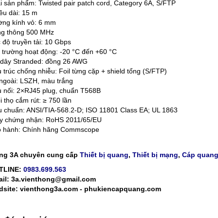
i sản phẩm: Twisted pair patch cord, Category 6A, S/FTP
ều dài: 15 m
ng kính vỏ: 6 mm
g thông 500 MHz
 độ truyền tải: 10 Gbps
 trường hoạt động: -20 °C đến +60 °C
 dây Stranded: đồng 26 AWG
 trúc chống nhiễu: Foil từng cặp + shield tổng (S/FTP)
ngoài: LSZH, màu trắng
 nối: 2×RJ45 plug, chuẩn T568B
i thọ cắm rút: ≥ 750 lần
u chuẩn: ANSI/TIA-568.2-D; ISO 11801 Class EA; UL 1863
y chứng nhận: RoHS 2011/65/EU
 hành: Chính hãng Commscope
ng 3A chuyên cung cấp
Thiết bị quang
,
Thiết bị mạng
,
Cáp quan
TLINE:
0983.699.563
il: 3a.vienthong@gmail.com
site: vienthong3a.com - phukiencapquang.com