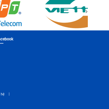
acebook
 hệ