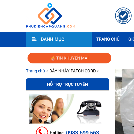
DANH MỤC
TRANG CHỦ
GI
TIN KHUYẾN MÃI
Trang chủ
DÂY NHẢY PATCH CORD
HỖ TRỢ TRỰC TUYẾN
0983.699.563
Hotline: