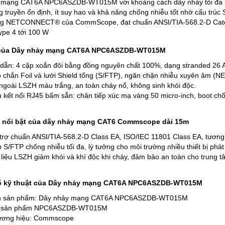
 mạng CAT6A NPC6ASZDB-WT015M với khoảng cách dây nhảy tối đa l
 truyền ổn định, ít suy hao và khả năng chống nhiễu tốt nhờ cấu
ng NETCONNECT® của CommScope, đạt chuẩn ANSI/TIA-568.2-D Categ
ype 4 tới 100 W
 của Dây nhảy mạng CAT6A NPC6ASZDB-WT015M
 dẫn: 4 cặp xoắn đôi bằng đồng nguyên chất 100%, dạng stranded 26 A
 chắn Foil và lưới Shield tổng (S/FTP), ngăn chặn nhiễu xuyên âm (NE
ngoài LSZH màu trắng, an toàn cháy nổ, không sinh khói độc.
 kết nối RJ45 bấm sẵn: chân tiếp xúc mạ vàng 50 micro-inch, boot chốn
 nổi bật của dây nhảy mạng CAT6 Commscope dài 15m
trợ chuẩn ANSI/TIA-568.2-D Class EA, ISO/IEC 11801 Class EA, tương
 S/FTP chống nhiễu tối đa, lý tưởng cho môi trường nhiều thiết bị phát 
 liệu LSZH giảm khói và khí độc khi cháy, đảm bảo an toàn cho trung t
ố kỹ thuật của Dây nhảy mạng CAT6A NPC6ASZDB-WT015M
n sản phẩm: Dây nhảy mạng CAT6A NPC6ASZDB-WT015M
 sản phẩm NPC6ASZDB-WT015M
ơng hiệu: Commscope