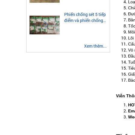
module quang 2 sợi
Loạ
multimode
Chi
Đườ
Phiến chống sét 5 tiếp
Băn
điểm và phiến chống
Tốc
sét 3 tiếp điểm là gì?
Môi
Lõi
Cấu
Xem thêm...
Vỏ 
Đầu
Tuổ
Tiê
Giấ
Bảo
Viễn Thô
HO
Ema
Wed