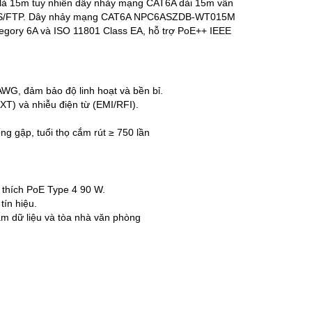
à 15m tuy nhiên dây nhảy mạng CAT6A dài 15m vẫn
 trúc S/FTP. Dây nhảy mạng CAT6A NPC6ASZDB-WT015M
ory 6A và ISO 11801 Class EA, hỗ trợ PoE++ IEEE
WG, đảm bảo độ linh hoạt và bền bỉ.
XT) và nhiễu điện từ (EMI/RFI).
g gập, tuổi thọ cắm rút ≥ 750 lần
 thích PoE Type 4 90 W.
tín hiệu.
âm dữ liệu và tòa nhà văn phòng