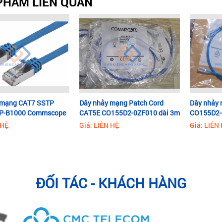
PHẨM LIÊN QUAN
 mạng CAT7 SSTP
Dây nhảy mạng Patch Cord
Dây nhảy
P-B1000 Commscope
CAT5E CO155D2-0ZF010 dài 3m
CO155D2-
dài 1.5m
 HỆ
Giá: LIÊN HỆ
Giá: LIÊN
ĐỐI TÁC - KHÁCH HÀNG