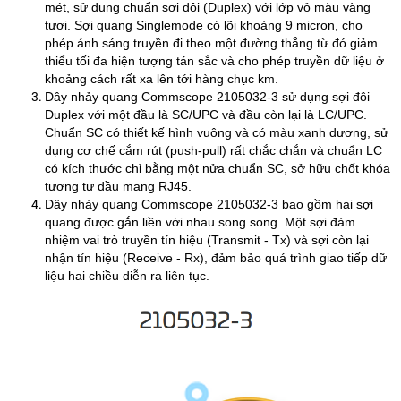
mét, sử dụng chuẩn sợi đôi (Duplex) với lớp vỏ màu vàng
tươi. Sợi quang Singlemode có lõi khoảng 9 micron, cho
phép ánh sáng truyền đi theo một đường thẳng từ đó giảm
thiểu tối đa hiện tượng tán sắc và cho phép truyền dữ liệu ở
khoảng cách rất xa lên tới hàng chục km.
Dây nhảy quang Commscope 2105032-3 sử dụng sợi đôi
Duplex với một đầu là SC/UPC và đầu còn lại là LC/UPC.
Chuẩn SC có thiết kế hình vuông và có màu xanh dương, sử
dụng cơ chế cắm rút (push-pull) rất chắc chắn và chuẩn LC
có kích thước chỉ bằng một nửa chuẩn SC, sở hữu chốt khóa
tương tự đầu mạng RJ45.
Dây nhảy quang Commscope 2105032-3 bao gồm hai sợi
quang được gắn liền với nhau song song. Một sợi đảm
nhiệm vai trò truyền tín hiệu (Transmit - Tx) và sợi còn lại
nhận tín hiệu (Receive - Rx), đảm bảo quá trình giao tiếp dữ
liệu hai chiều diễn ra liên tục.