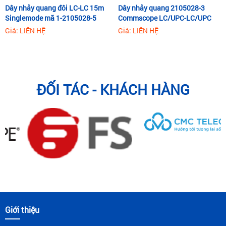
Dây nhảy quang đôi LC-LC 15m
Dây nhảy quang 2105028-3
Singlemode mã 1-2105028-5
Commscope LC/UPC-LC/UPC
Commscope/AMP
dài 3m
Giá: LIÊN HỆ
Giá: LIÊN HỆ
ĐỐI TÁC - KHÁCH HÀNG
Giới thiệu