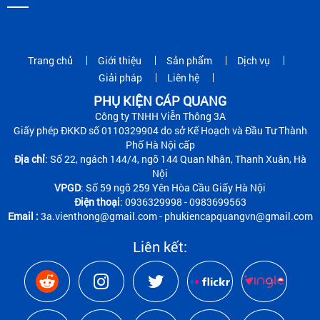
Trang chủ
Giới thiệu
Sản phẩm
Dịch vụ
Giải pháp
Liên hệ
PHỤ KIỆN CÁP QUANG
Công ty TNHH Viễn Thông 3A
Giấy phép ĐKKD số 0110329904 do sở Kế Hoạch và Đầu Tư Thành
Phố Hà Nội cấp
Địa chỉ
: Số 22, ngách 144/4, ngõ 144 Quan Nhân, Thanh Xuân, Hà
Nội
VPGD
: Số 59 ngõ 259 Yên Hòa Cầu Giấy Hà Nội
Điện thoại
: 0936329998 - 0983699563
Email :
3a.vienthong@gmail.com - phukiencapquangvn@gmail.com
Liên kết: