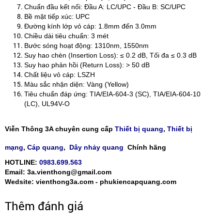
Chuẩn đầu kết nối: Đầu A: LC/UPC - Đầu B: SC/UPC
Bề mặt tiếp xúc: UPC
Đường kính lớp vỏ cáp: 1.8mm đến 3.0mm
Chiều dài tiêu chuẩn: 3 mét
Bước sóng hoạt động: 1310nm, 1550nm
Suy hao chèn (Insertion Loss): ≤ 0.2 dB, Tối đa ≤ 0.3 dB
Suy hao phản hồi (Return Loss): > 50 dB
Chất liệu vỏ cáp: LSZH
Màu sắc nhận diện: Vàng (Yellow)
Tiêu chuẩn đáp ứng: TIA/EIA-604-3 (SC), TIA/EIA-604-10
(LC), UL94V-O
Viễn Thông 3A chuyên cung cấp
Thiết bị quang
,
Thiết bị
mạng
,
Cáp quang
,
Dây nhảy quang
Chính hãng
HOTLINE:
0983.699.563
Email: 3a.vienthong@gmail.com
Wedsite: vienthong3a.com - phukiencapquang.com
Thêm đánh giá