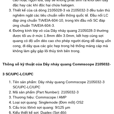
cao hoặc ngọn lửa, dây sẽ không phát sinh ra khói đen dày
đặc hay các khí độc hại chứa halogen.
Thiết kế của cả dòng 2105028-3 và 2105032-3 đều tuân thủ
nghiêm ngặt các tiêu chuẩn viễn thông quốc tế. Đầu nối LC
đáp ứng chuẩn TIA/EIA-604-10, trong khi đầu nối SC đáp
ứng chuẩn TIA/EIA-604-3.
Đường kính lớp vỏ của Dây nhảy quang 2105028-3 thường
được tối ưu ở mức 1.8mm đến 3.0mm, kết hợp cùng sợi
quang có độ uốn dẻo cao cho phép người dùng dễ dàng uốn
cong, đi dây qua các góc hẹp trong hệ thống máng cáp mà
không làm gãy gập lõi thủy tinh bên trong.
Thông số kỹ thuật của Dây nhảy quang Commscope 2105032-
3 SC/UPC-LC/UPC
Tên sản phẩm: Dây nhảy quang Commscope 2105032-3
SC/UPC-LC/UPC
Mã sản phẩm (Part Number): 2105032-3
Thương hiệu: Commscope / AMP
Loại sợi quang: Singlemode (Đơn mốt) OS2
Cấu trúc lõi/vỏ sợi quang: 9/125 µm
Kiểu thiết kế sợi: Duplex (Sợi đôi)