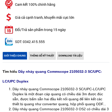
Cam kết 100% chính hãng
Giá cả cạnh tranh, khuyến mãi cực lớn
Đổi/Trả sản phẩm trong 15 ngày
SDT: 0342.415.555
GIỚI THIỆU CHUNG
THÔNG SỐ KỸ THUẬT
DOWNLOAD TÀI LIỆU
Tìm hiểu
Dây nhảy quang Commscope 2105032-3 SC/UPC-
LC/UPC Duplex
Dây nhảy quang Commscope 2105032-3 SC/UPC-LC/UPC
Duplex là một đoạn cáp quang có chiều dài 3m được đúc
sẵn, được bấm sẵn hai đầu kết nối quang để liên kết các
thiết bị quang như converter quang, hộp phối quang ODF...
Dây nhảy quang Commscope 2105032-3 OS2 có chiều dài 3