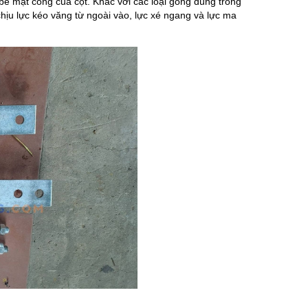
ề mặt cong của cột. Khác với các loại gông dùng trong
chịu lực kéo văng từ ngoài vào, lực xé ngang và lực ma