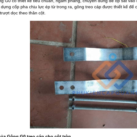
g G0 có thiết kế tiêu chuẩn, ngàm phẳng, chuyên dùng để ốp sát vào b
 dựng cốp pha chịu lực ép từ trong ra, gông treo cáp được thiết kế để 
 trượt dọc theo thân cột.
của Gông G0 treo cáp cho cột tròn