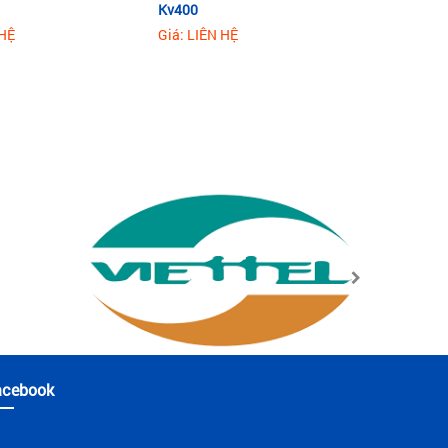
Kv400
 HỆ
Giá: LIÊN HỆ
acebook