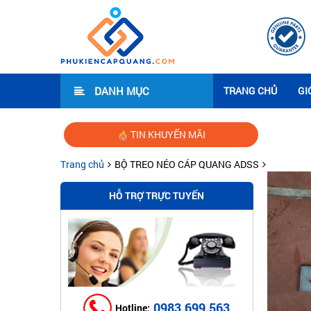
DANH MỤC
TRANG CHỦ
GI
TIN KHUYẾN MÃI
Hướng
Trang chủ
BỘ TREO NÉO CÁP QUANG ADSS
HỖ TRỢ TRỰC TUYẾN
0983.699.563
Hotline: