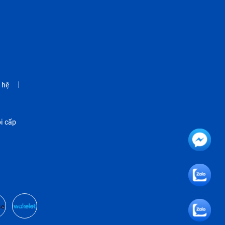
 hệ
i cấp