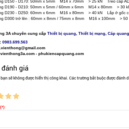
g D150 - D170: 50mm x 5mm M14 x 70mm > 25 kN Treo cáp ADSS, c
g D190 - D210: 50mm x 5mm / 60mm x 6mm M14 x 80mm > 30 kN Né
g D230 - D250: 60mm x 6mm M16 x 80mm > 40 kN Lắp ở gốc cột, 
g D300 trở lên : 60mm x 8mm / 75mm x 8mm M16 x 100mm > 50 kN 
ng 3A chuyên cung cấp
Thiết bị quang
,
Thiết bị mạng
,
Cáp quan
:
0983.699.563
a.vienthong@gmail.com
 vienthong3a.com - phukiencapquang.com
đánh giá
 bạn sẽ không được hiển thị công khai. Các trường bắt buộc được đánh d
(*)