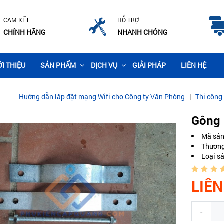
CAM KẾT
HỖ TRỢ
CHÍNH HÃNG
NHANH CHÓNG
ỚI THIỆU
SẢN PHẨM
DỊCH VỤ
GIẢI PHÁP
LIÊN HỆ
 dẫn lắp đặt mạng Wifi cho Công ty Văn Phòng
|
Thi công lắp đặt ca
Gông 
Mã sả
Thương
Loại s
LIÊN
-