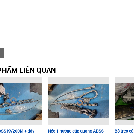
PHẨM LIÊN QUAN
ADSS KV200M + dây
Néo 1 hướng cáp quang ADSS
Bộ treo c