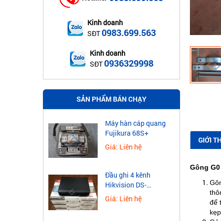
Kinh doanh
0983.699.563
SĐT
Kinh doanh
0936329998
SĐT
SẢN PHẨM BÁN CHẠY
Máy hàn cáp quang
Fujikura 68S+
GIỚI T
Giá: Liên hệ
Gông G0 
Đầu ghi 4 kênh
Gôn
Hikvision DS-
thô
7604NXI-K1
Giá: Liên hệ
để 
kẹp