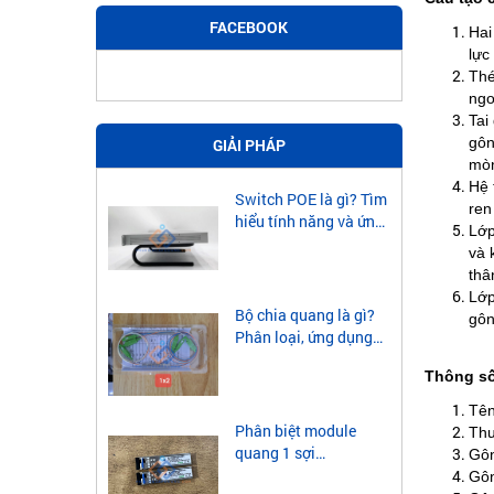
FACEBOOK
Hai
lực
Thé
ngo
Tai
gôn
GIẢI PHÁP
mòn
Hệ 
Switch POE là gì? Tìm
ren
hiểu tính năng và ứng
Lớp
dụng của Switch POE
và 
thâ
Lớp
Bộ chia quang là gì?
gôn
Phân loại, ứng dụng
của bộ chia quang
Thông số
Tên
Phân biệt module
Thư
quang 1 sợi
Gôn
singlemode và
Gôn