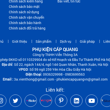
Chính sách kiểm hàng
Bài viết, tin tức
Chính sách bảo mật
Chính sách sử dụng
Chính sách vận chuyển
Chính sách bảo hành
Chính sách đổi trả hàng
hủ
Giới thiệu
Sản phẩm
Dịch vụ
Giải pháp
Liên
PHỤ KIỆN CÁP QUANG
Công ty TNHH Viễn Thông 3A
 phép ĐKKD số 0110329904 do sở Kế Hoạch và Đầu Tư Thành Phố Hà Nộ
Địa chỉ
: Số 22, ngách 144/4, ngõ 144 Quan Nhân, Thanh Xuân, Hà Nội
VPGD
: Số 59 ngõ 259 Yên Hòa Cầu Giấy Hà Nội
Điện thoại
: 0936329998 - 0983699563
Email :
3a.vienthong@gmail.com - phukiencapquangvn@gmail.com
Liên kết: