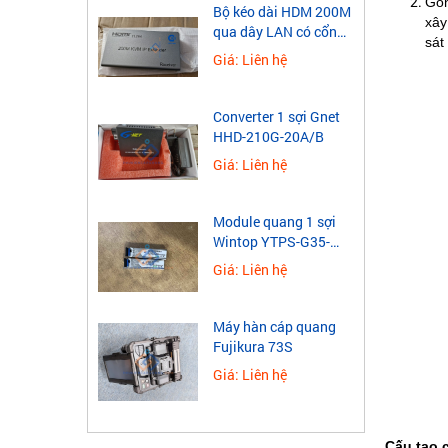
Gôn
​Bộ kéo dài HDM 200M
xây
qua dây LAN có cổng
sát
USB
Giá: Liên hệ
Converter 1 sợi Gnet
HHD-210G-20A/B
Giá: Liên hệ
Module quang 1 sợi
Wintop YTPS-G35-
40LD 1.25G
Giá: Liên hệ
Máy hàn cáp quang
Fujikura 73S
Giá: Liên hệ
Cấu tạo 