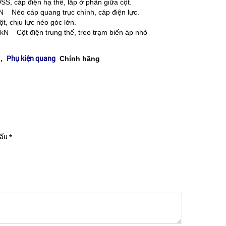
áp điện hạ thế, lắp ở phần giữa cột.
o cáp quang trục chính, cáp điện lực.
chịu lực néo góc lớn.
Cột điện trung thế, treo trạm biến áp nhỏ
Phụ kiện quang
g
,
Chính hãng
ấu *