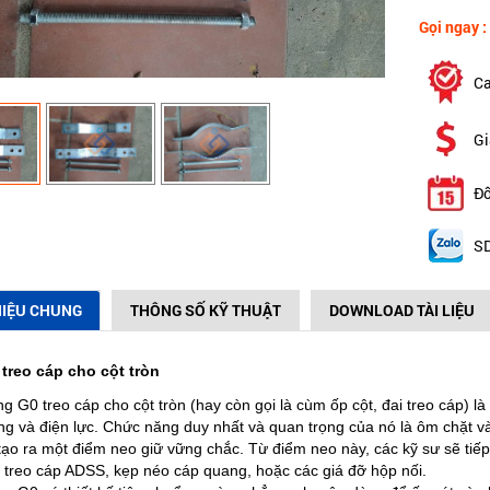
Gọi ngay :
Ca
Gi
Đổ
SD
HIỆU CHUNG
THÔNG SỐ KỸ THUẬT
DOWNLOAD TÀI LIỆU
treo cáp cho cột tròn
g G0 treo cáp cho cột tròn (hay còn gọi là cùm ốp cột, đai treo cáp) l
ng và điện lực. Chức năng duy nhất và quan trọng của nó là ôm chặt và
tạo ra một điểm neo giữ vững chắc. Từ điểm neo này, các kỹ sư sẽ tiế
 treo cáp ADSS, kẹp néo cáp quang, hoặc các giá đỡ hộp nối.