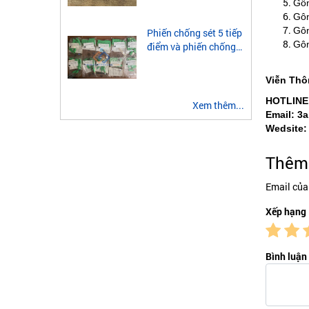
module quang 2 sợi
Gôn
multimode
Gôn
Gôn
Phiến chống sét 5 tiếp
Gôn
điểm và phiến chống
sét 3 tiếp điểm là gì?
Viễn Thô
HOTLINE
Xem thêm...
Email: 3
Wedsite:
Thêm 
Email của
Xếp hạng
Bình luận