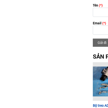
Tên
(*)
Email
(*)
Gửi đi
SẢN 
Bộ treo 