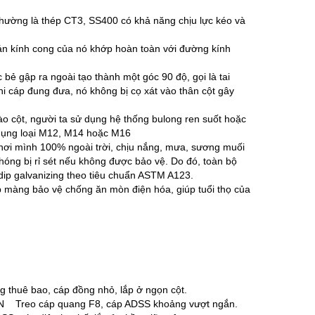
thường là thép CT3, SS400 có khả năng chịu lực kéo và
n kính cong của nó khớp hoàn toàn với đường kính
bẻ gập ra ngoài tạo thành một góc 90 độ, gọi là tai
hi cáp đung đưa, nó không bị cọ xát vào thân cột gây
o cột, người ta sử dụng hệ thống bulong ren suốt hoặc
 dụng loại M12, M14 hoặc M16
hơi mình 100% ngoài trời, chịu nắng, mưa, sương muối
óng bị rỉ sét nếu không được bảo vệ. Do đó, toàn bộ
dip galvanizing theo tiêu chuẩn ASTM A123.
p màng bảo vệ chống ăn mòn điện hóa, giúp tuổi thọ của
uê bao, cáp đồng nhỏ, lắp ở ngọn cột.
Treo cáp quang F8, cáp ADSS khoảng vượt ngắn.