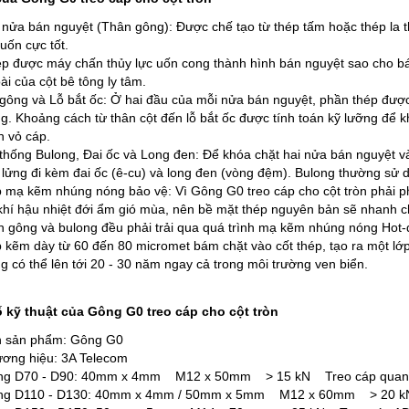
 nửa bán nguyệt (Thân gông): Được chế tạo từ thép tấm hoặc thép la 
 uốn cực tốt.
p được máy chấn thủy lực uốn cong thành hình bán nguyệt sao cho bá
ài của cột bê tông ly tâm.
 gông và Lỗ bắt ốc: Ở hai đầu của mỗi nửa bán nguyệt, phần thép được 
g. Khoảng cách từ thân cột đến lỗ bắt ốc được tính toán kỹ lưỡng để k
 vỏ cáp.
thống Bulong, Đai ốc và Long đen: Để khóa chặt hai nửa bán nguyệt và
 lửng đi kèm đai ốc (ê-cu) và long đen (vòng đệm). Bulong thường sử
 mạ kẽm nhúng nóng bảo vệ: Vì Gông G0 treo cáp cho cột tròn phải p
khí hậu nhiệt đới ẩm gió mùa, nên bề mặt thép nguyên bản sẽ nhanh ch
n gông và bulong đều phải trải qua quá trình mạ kẽm nhúng nóng Hot-
 kẽm dày từ 60 đến 80 micromet bám chặt vào cốt thép, tạo ra một lớ
g có thể lên tới 20 - 30 năm ngay cả trong môi trường ven biển.
 kỹ thuật của Gông G0 treo cáp cho cột tròn
 sản phẩm: Gông G0
ơng hiệu: 3A Telecom
g D70 - D90: 40mm x 4mm M12 x 50mm > 15 kN Treo cáp quang th
g D110 - D130: 40mm x 4mm / 50mm x 5mm M12 x 60mm > 20 kN 