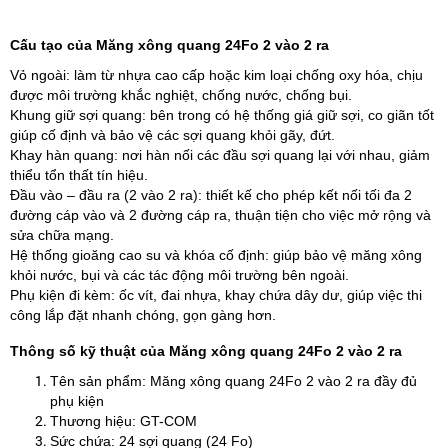
Cấu tạo của Măng xông quang 24Fo 2 vào 2 ra
Vỏ ngoài: làm từ nhựa cao cấp hoặc kim loại chống oxy hóa, chịu
được môi trường khắc nghiệt, chống nước, chống bụi.
Khung giữ sợi quang: bên trong có hệ thống giá giữ sợi, co giãn tốt
giúp cố định và bảo vệ các sợi quang khỏi gãy, đứt.
Khay hàn quang: nơi hàn nối các đầu sợi quang lại với nhau, giảm
thiểu tổn thất tín hiệu.
Đầu vào – đầu ra (2 vào 2 ra): thiết kế cho phép kết nối tối đa 2
đường cáp vào và 2 đường cáp ra, thuận tiện cho việc mở rộng và
sửa chữa mạng.
Hệ thống gioăng cao su và khóa cố định: giúp bảo vệ măng xông
khỏi nước, bụi và các tác động môi trường bên ngoài.
Phụ kiện đi kèm: ốc vít, đai nhựa, khay chứa dây dư, giúp việc thi
công lắp đặt nhanh chóng, gọn gàng hơn.
Thông số kỹ thuật của Măng xông quang 24Fo 2 vào 2 ra
Tên sản phẩm: Măng xông quang 24Fo 2 vào 2 ra đầy đủ
phụ kiện
Thương hiệu: GT-COM
Sức chứa: 24 sợi quang (24 Fo)