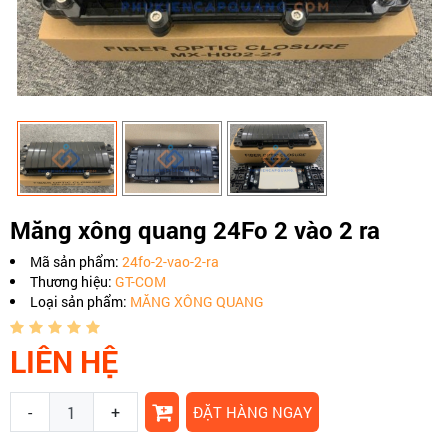
Măng xông quang 24Fo 2 vào 2 ra
Mã sản phẩm:
24fo-2-vao-2-ra
Thương hiệu:
GT-COM
Loại sản phẩm:
MĂNG XÔNG QUANG
LIÊN HỆ
-
+
ĐẶT HÀNG NGAY