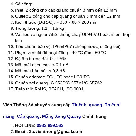
Số cổng:
Inlet: 2 cổng cho cáp quang chuẩn 3 mm đến 12 mm
Outlet: 2 cổng cho cáp quang chuẩn 3 mm đến 12 mm
Kích thước (DxRxC): ~ 350 × 80 × 260 mm
Trọng lượng: 1,2 – 1,5 kg
Vật liệu vỏ ngoài: ABS chống cháy UL94-V0 hoặc nhôm hợp
kim
Tiêu chuẩn bảo vệ: IP65/IP67 (chống nước, chống bụi)
Phạm vi nhiệt độ hoạt động: -40 °C đến +60 °C
Độ ẩm tương đối: 0 – 95%
Mất mát chèn cáp: ≤ 0,1 dB
Mất mát hàn nối: ≤ 0,3 dB
Chuẩn adaptor: SC/UPC hoặc LC/UPC
Chuẩn sợi quang: G.652D/G.657A1/G.657A2
Tuân thủ: RoHS, REACH, ISO 9001
Viễn Thông 3A chuyên cung cấp
Thiết bị quang
,
Thiết bị
mạng
,
Cáp quang
,
Măng Xông Quang
Chính hãng
HOTLINE:
0983.699.563
Email: 3a.vienthong@gmail.com