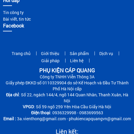
Hỏi đáp
Tin công ty
Bài viết, tin tức
Facebook
Trang chủ
Giới thiệu
Sản phẩm
Dịch vụ
Giải pháp
Liên hệ
PHỤ KIỆN CÁP QUANG
Công ty TNHH Viễn Thông 3A
Giấy phép ĐKKD số 0110329904 do sở Kế Hoạch và Đầu Tư Thành
Phố Hà Nội cấp
Địa chỉ
: Số 22, ngách 144/4, ngõ 144 Quan Nhân, Thanh Xuân, Hà
Nội
VPGD
: Số 59 ngõ 259 Yên Hòa Cầu Giấy Hà Nội
Điện thoại
: 0936329998 - 0983699563
Email :
3a.vienthong@gmail.com - phukiencapquangvn@gmail.com
Liên kết: