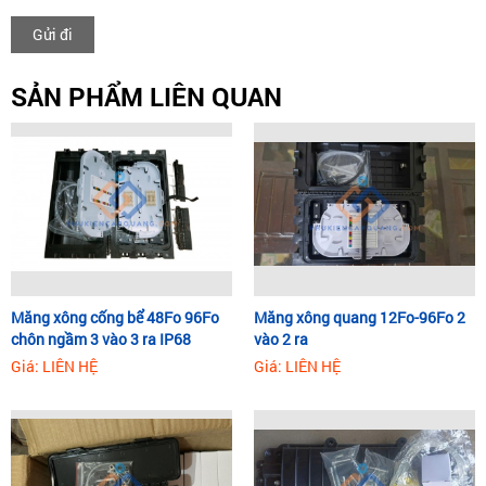
Gửi đi
SẢN PHẨM LIÊN QUAN
Măng xông cống bể 48Fo 96Fo
Măng xông quang 12Fo-96Fo 2
chôn ngầm 3 vào 3 ra IP68
vào 2 ra
Giá: LIÊN HỆ
Giá: LIÊN HỆ