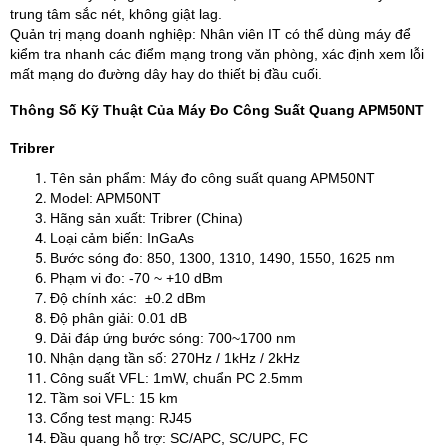
trung tâm sắc nét, không giật lag.
Quản trị mạng doanh nghiệp: Nhân viên IT có thể dùng máy để
kiểm tra nhanh các điểm mạng trong văn phòng, xác định xem lỗi
mất mạng do đường dây hay do thiết bị đầu cuối.​
Thông Số Kỹ Thuật Của Máy Đo Công Suất Quang APM50NT
Tribrer
Tên sản phẩm: Máy đo công suất quang APM50NT
Model: APM50NT ​
Hãng sản xuất: Tribrer (China) ​
Loại cảm biến: InGaAs ​
Bước sóng đo: 850, 1300, 1310, 1490, 1550, 1625 nm ​
Phạm vi đo: -70 ~ +10 dBm ​
Độ chính xác: ±0.2 dBm ​
Độ phân giải: 0.01 dB ​
Dải đáp ứng bước sóng: 700~1700 nm ​
Nhận dạng tần số: 270Hz / 1kHz / 2kHz ​
Công suất VFL: 1mW, chuẩn PC 2.5mm ​
Tầm soi VFL: 15 km ​
Cổng test mạng: RJ45 ​
Đầu quang hỗ trợ: SC/APC, SC/UPC, FC ​