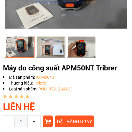
Máy đo công suất APM50NT Tribrer
Mã sản phẩm:
APM50NT
Thương hiệu:
Tribrer
Loại sản phẩm:
PHỤ KIỆN QUANG
LIÊN HỆ
-
+
ĐẶT HÀNG NGAY