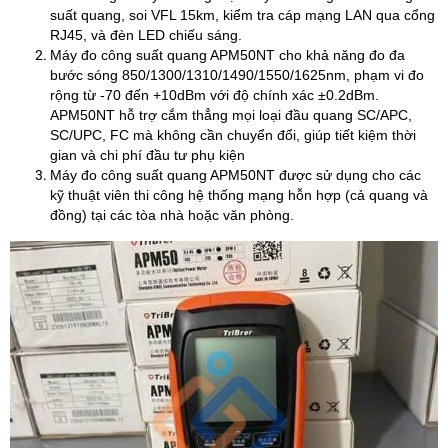
suất quang, soi VFL 15km, kiểm tra cáp mạng LAN qua cổng
RJ45, và đèn LED chiếu sáng.
Máy đo công suất quang APM50NT cho khả năng đo đa
bước sóng 850/1300/1310/1490/1550/1625nm, phạm vi đo
rộng từ -70 đến +10dBm với độ chính xác ±0.2dBm.
APM50NT hỗ trợ cắm thẳng mọi loại đầu quang SC/APC,
SC/UPC, FC mà không cần chuyển đổi, giúp tiết kiệm thời
gian và chi phí đầu tư phụ kiện
Máy đo công suất quang APM50NT được sử dụng cho các
kỹ thuật viên thi công hệ thống mạng hỗn hợp (cả quang và
đồng) tại các tòa nhà hoặc văn phòng.​