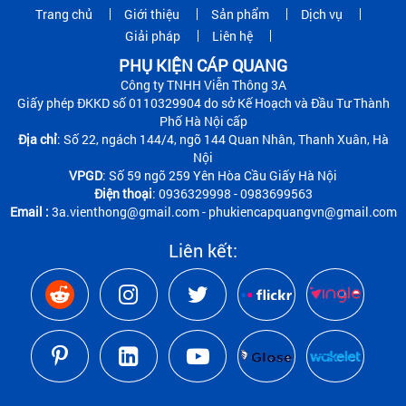
Trang chủ
Giới thiệu
Sản phẩm
Dịch vụ
Giải pháp
Liên hệ
PHỤ KIỆN CÁP QUANG
Công ty TNHH Viễn Thông 3A
Giấy phép ĐKKD số 0110329904 do sở Kế Hoạch và Đầu Tư Thành
Phố Hà Nội cấp
Địa chỉ
: Số 22, ngách 144/4, ngõ 144 Quan Nhân, Thanh Xuân, Hà
Nội
VPGD
: Số 59 ngõ 259 Yên Hòa Cầu Giấy Hà Nội
Điện thoại
: 0936329998 - 0983699563
Email :
3a.vienthong@gmail.com - phukiencapquangvn@gmail.com
Liên kết: