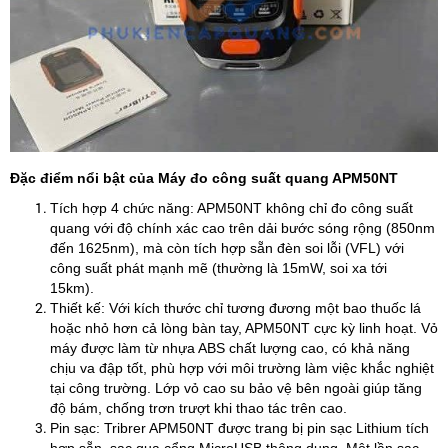
Đặc điểm nổi bật của Máy đo công suất quang APM50NT
Tích hợp 4 chức năng: APM50NT không chỉ đo công suất
quang với độ chính xác cao trên dải bước sóng rộng (850nm
đến 1625nm), mà còn tích hợp sẵn đèn soi lỗi (VFL) với
công suất phát mạnh mẽ (thường là 15mW, soi xa tới
15km).
Thiết kế: Với kích thước chỉ tương đương một bao thuốc lá
hoặc nhỏ hơn cả lòng bàn tay, APM50NT cực kỳ linh hoạt. Vỏ
máy được làm từ nhựa ABS chất lượng cao, có khả năng
chịu va đập tốt, phù hợp với môi trường làm việc khắc nghiệt
tại công trường. Lớp vỏ cao su bảo vệ bên ngoài giúp tăng
độ bám, chống trơn trượt khi thao tác trên cao.​
Pin sạc: Tribrer APM50NT được trang bị pin sạc Lithium tích