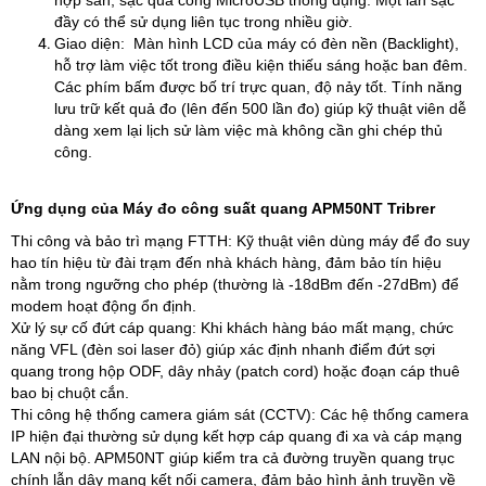
hợp sẵn, sạc qua cổng MicroUSB thông dụng. Một lần sạc
đầy có thể sử dụng liên tục trong nhiều giờ.
Giao diện: Màn hình LCD của máy có đèn nền (Backlight),
hỗ trợ làm việc tốt trong điều kiện thiếu sáng hoặc ban đêm.
Các phím bấm được bố trí trực quan, độ nảy tốt. Tính năng
lưu trữ kết quả đo (lên đến 500 lần đo) giúp kỹ thuật viên dễ
dàng xem lại lịch sử làm việc mà không cần ghi chép thủ
công.​
Ứng dụng của Máy đo công suất quang APM50NT Tribrer
Thi công và bảo trì mạng FTTH: Kỹ thuật viên dùng máy để đo suy
hao tín hiệu từ đài trạm đến nhà khách hàng, đảm bảo tín hiệu
nằm trong ngưỡng cho phép (thường là -18dBm đến -27dBm) để
modem hoạt động ổn định.
Xử lý sự cố đứt cáp quang: Khi khách hàng báo mất mạng, chức
năng VFL (đèn soi laser đỏ) giúp xác định nhanh điểm đứt sợi
quang trong hộp ODF, dây nhảy (patch cord) hoặc đoạn cáp thuê
bao bị chuột cắn.​
Thi công hệ thống camera giám sát (CCTV): Các hệ thống camera
IP hiện đại thường sử dụng kết hợp cáp quang đi xa và cáp mạng
LAN nội bộ. APM50NT giúp kiểm tra cả đường truyền quang trục
chính lẫn dây mạng kết nối camera, đảm bảo hình ảnh truyền về