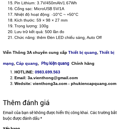
Pin Lithium: 3.7V/450mAh/1.67Wh ​
Cổng sạc: MicroUSB 5V/1A ​
Nhiệt độ hoạt động: -10°C ~ +50°C ​
Kích thước: 59 × 98 × 27 mm ​
Trọng lượng: 100g ​
Lưu trữ kết quả: 500 lần đo ​
Chức năng: thêm Đèn LED chiếu sáng, Auto Off
Viễn Thông 3A chuyên cung cấp
Thiết bị quang
,
Thiết bị
Phụ kiện quang
mạng
,
Cáp quang
,
Chính hãng
HOTLINE:
0983.699.563
Email: 3a.vienthong@gmail.com
Wedsite: vienthong3a.com - phukiencapquang.com
Thêm đánh giá
Email của bạn sẽ không được hiển thị công khai. Các trường bắt
buộc được đánh dấu *
Xếp hạng