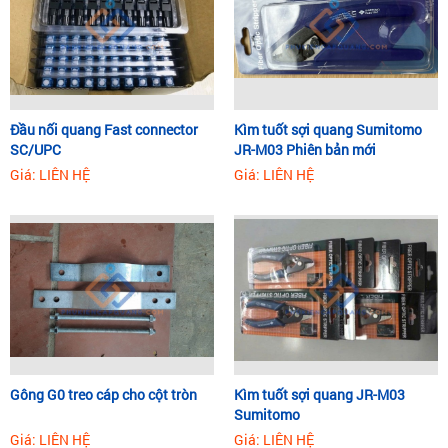
Đầu nối quang Fast connector
Kìm tuốt sợi quang Sumitomo
SC/UPC
JR-M03 Phiên bản mới
Giá: LIÊN HỆ
Giá: LIÊN HỆ
Gông G0 treo cáp cho cột tròn
Kìm tuốt sợi quang JR-M03
Sumitomo
Giá: LIÊN HỆ
Giá: LIÊN HỆ