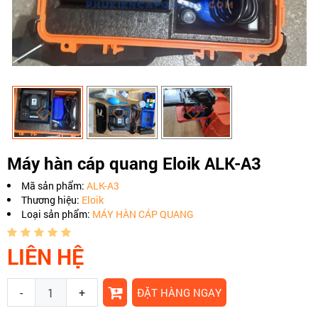
Máy hàn cáp quang Eloik ALK-A3
Mã sản phẩm:
ALK-A3
Thương hiệu:
Eloik
Loại sản phẩm:
MÁY HÀN CÁP QUANG
LIÊN HỆ
-
+
ĐẶT HÀNG NGAY