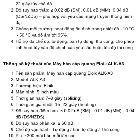
22 giây tùy chế độ.
Độ suy hao thấp: ≤ 0.02 dB (SM), 0.01 dB (MM), 0.04 dB
(DS/NZDS) – phù hợp với yêu cầu mạng truyền thông hiện
đại.
Chống môi trường: hoạt động ổn định trong nhiệt độ –10 °C
~ 50 °C và độ ẩm tới 95%.
Hỗ trợ đa chế độ: tự động, bán tự động, thủ công, cho phép
linh hoạt tùy vào độ chính xác yêu cầu hoặc tốc độ thi công.
Thông số kỹ thuật của Máy hàn cáp quang Eloik ALK‑A3
Tên sản phẩm: Máy hàn cáp quang Eloik ALK‑A3
Model: ALK‑A3
Thương hiệu: Eloik
Màn hình: 5 inch màu
Thời gian hàn: 7–9 giây (splicing)
Thời gian gia nhiệt: 15–22 giây (heating)
Độ suy hao điểm hàn: ≤ 0.02 dB (SM) - 0.01 dB (MM) - 0.04
dB (DS/NZDS)
Độ suy hao phản xạ: ≥ 60 dB
Chế độ vận hành: Tự động / Bán tự động / Thủ công
Pin: ~200 mối hàn mỗi lần sạc