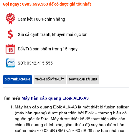
Gọi ngay : 0983.699.563 để có được giá tốt nhất
Cam kết 100% chính hãng
Giá cả cạnh tranh, khuyến mãi cực lớn
Đổi/Trả sản phẩm trong 15 ngày
SDT: 0342.415.555
GIỚI THIỆU CHUNG
THÔNG SỐ KỸ THUẬT
DOWNLOAD TÀI LIỆU
Tìm hiểu
Máy hàn cáp quang Eloik ALK‑A3
Máy hàn cáp quang Eloik ALK‑A3 là một thiết bị fusion splicer
(máy hàn quang) được phát triển bởi Eloik – thương hiệu có
nguồn gốc từ Đức. Máy được thiết kế để thực hiện việc căn
chỉnh lõi quang chính xác, giảm thiểu độ suy hao điểm hàn
xuống mức ≤ 0.02 dB (SM) và ≥ 60 dB độ suy hao phản xạ.