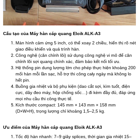
Cấu tạo của Máy hàn cáp quang Eloik ALK‑A3
Màn hình cảm ứng 5 inch, có thể xoay 2 chiều, hiển thị rõ nét
giao điều khiển và quá trình hàn.
Công nghệ (căn chỉnh lõi) sử dụng công nghệ vi mô để căn
chỉnh lõi sợi quang chính xác, đảm bảo kết nối tối ưu.
Hệ thống pin dung lượng lớn cho phép thực hiện khoảng 200
mối hàn mỗi lần sạc, hỗ trợ thi công cały ngày mà không lo
hết pin.
Buồng gia nhiệt và bộ phụ kiện (dao cắt sợi, kìm tuốt, điện
cực, dây đeo máy, hộp chống sốc…) đi kèm đầy đủ, đáp ứng
mọi nhu cầu thi công thực tế.
Kích thước compact: 145 mm × 143 mm × 158 mm
(D×W×H), trọng lượng chỉ khoảng 1,5–2,5 kg.
Ưu điểm của Máy hàn cáp quang Eloik ALK‑A3
Tốc độ hàn nhanh: 7–9 giây splices, thời gian gia nhiệt 15–