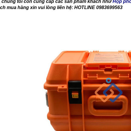
a chúng tôi còn cung cấp các sản phẩm khách như
Hộp phố
ch mua hàng xin vui lòng liên hệ: HOTLINE 0983699563