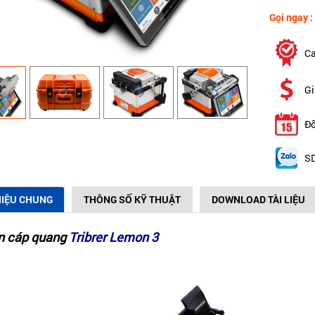
Gọi ngay :
Ca
Gi
Đổ
SD
HIỆU CHUNG
THÔNG SỐ KỸ THUẬT
DOWNLOAD TÀI LIỆU
n cáp quang
Tribrer Lemon 3