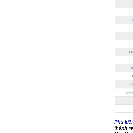
Phụ kiệ
thành r