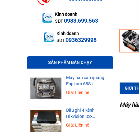
Kinh doanh
0983.699.563
SĐT
Kinh doanh
0936329998
SĐT
SẢN PHẨM BÁN CHẠY
Máy hàn cáp quang
Fujikura 68S+
GIỚI T
Giá: Liên hệ
Máy hà
Đầu ghi 4 kênh
Hikvision DS-
7604NXI-K1
Giá: Liên hệ