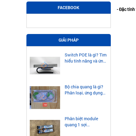
FACEBOOK
- Đặc tính
GIẢI PHÁP
Switch POE là gì? Tìm
hiểu tính năng và ứng
dụng của Switch POE
Bộ chia quang là gì?
Phân loại, ứng dụng
của bộ chia quang
Phân biệt module
quang 1 sợi
singlemode và