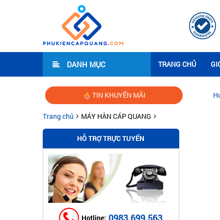
DANH MỤC
TRANG CHỦ
GI
TIN KHUYẾN MÃI
Hướng dẫn lắp đặ
Trang chủ
MÁY HÀN CÁP QUANG
HỖ TRỢ TRỰC TUYẾN
0983.699.563
Hotline: