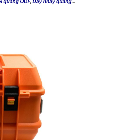
i quang ODF
,
Dây nhảy quang
...