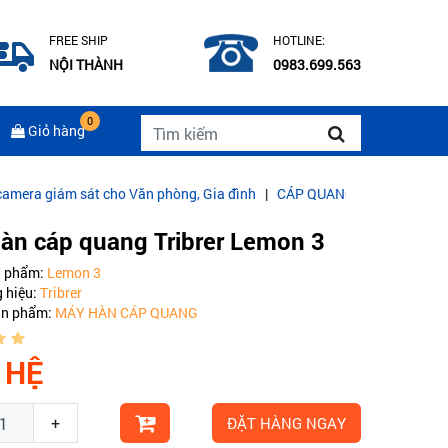
FREE SHIP
HOTLINE:
NỘI THÀNH
0983.699.563
0
Giỏ hàng
t cho Văn phòng, Gia đình
|
CÁP QUANG COMMSCOPE MULTIMODE 
àn cáp quang Tribrer Lemon 3
n phẩm:
Lemon 3
 hiệu:
Tribrer
ản phẩm:
MÁY HÀN CÁP QUANG
 HỆ
+
ĐẶT HÀNG NGAY