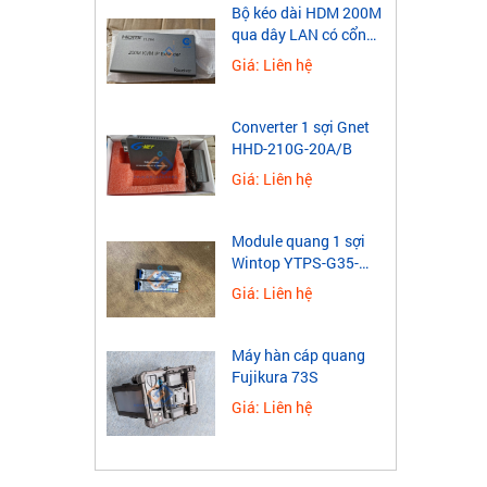
​Bộ kéo dài HDM 200M
qua dây LAN có cổng
USB
Giá: Liên hệ
Converter 1 sợi Gnet
HHD-210G-20A/B
Giá: Liên hệ
Module quang 1 sợi
Wintop YTPS-G35-
40LD 1.25G
Giá: Liên hệ
Máy hàn cáp quang
Fujikura 73S
Giá: Liên hệ