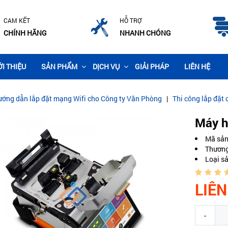
CAM KẾT
HỖ TRỢ
CHÍNH HÃNG
NHANH CHÓNG
ỚI THIỆU
SẢN PHẨM
DỊCH VỤ
GIẢI PHÁP
LIÊN HỆ
t mạng Wifi cho Công ty Văn Phòng
|
Thi công lắp đặt camera giám sá
Máy h
Mã sả
Thương
Loại s
LIÊN
-