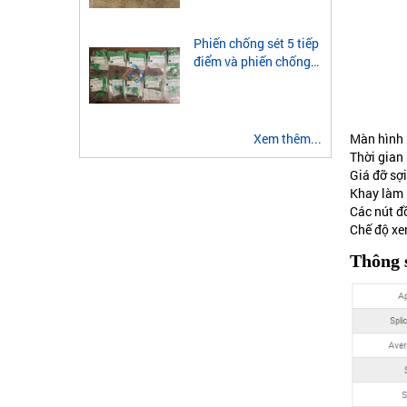
module quang 2 sợi
multimode
Phiến chống sét 5 tiếp
điểm và phiến chống
sét 3 tiếp điểm là gì?
Màn hình
Xem thêm...
Thời gian 
Giá đỡ sợ
Khay làm 
Các nút đ
Chế độ xe
Thông 