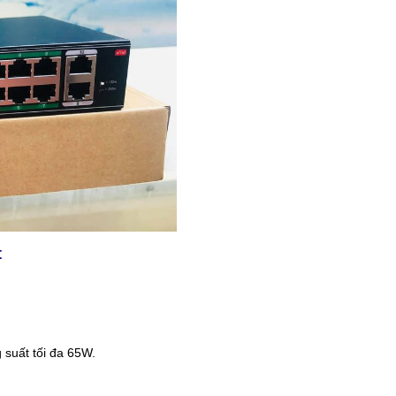
t
.
 suất tối đa 65W.