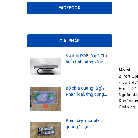
FACEBOOK
GIẢI PHÁP
Switch POE là gì? Tìm
hiểu tính năng và ứng
dụng của Switch POE
Mô tả
2 Port Upl
4 port RJ4
Bộ chia quang là gì?
Port 1->4 
Phân loại, ứng dụng
Nguồn đâ
của bộ chia quang
Khoảng ca
Chân nguồ
Phân biệt module
quang 1 sợi
singlemode và