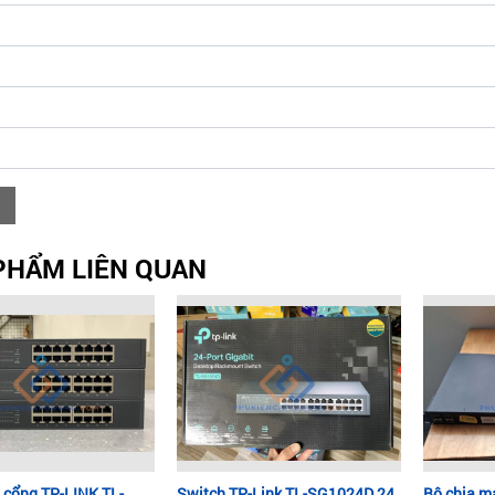
PHẨM LIÊN QUAN
 cổng TP-LINK TL-
Switch TP-Link TL-SG1024D 24
Bộ chia m