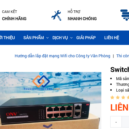
CAM KẾT
HỖ TRỢ
CHÍNH HÃNG
NHANH CHÓNG
ỚI THIỆU
SẢN PHẨM
DỊCH VỤ
GIẢI PHÁP
LIÊN HỆ
ẫn lắp đặt mạng Wifi cho Công ty Văn Phòng
|
Thi công lắp đặt camer
Switc
Mã sả
Thương
Loại s
LIÊN
-