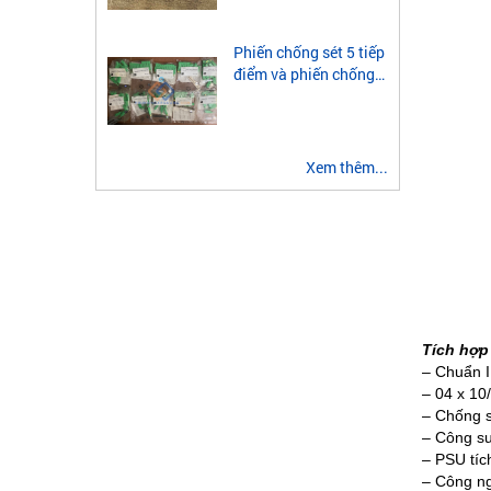
module quang 2 sợi
multimode
Phiến chống sét 5 tiếp
điểm và phiến chống
sét 3 tiếp điểm là gì?
Xem thêm...
Tích hợ
– Chuẩn I
– 04 x 10
– Chống s
– Công su
– PSU tíc
– Công ng