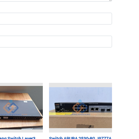
ạng Switch Layer3
Switch ARUBA 2530-8G J9777A