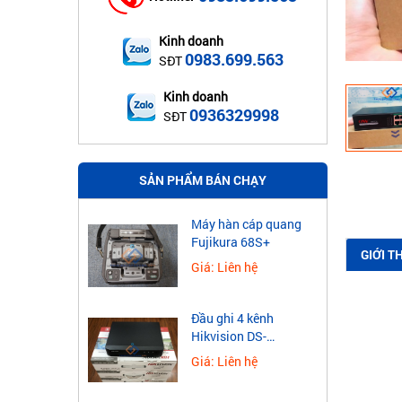
Kinh doanh
0983.699.563
SĐT
Kinh doanh
0936329998
SĐT
SẢN PHẨM BÁN CHẠY
Máy hàn cáp quang
Fujikura 68S+
GIỚI T
Giá: Liên hệ
Đầu ghi 4 kênh
Hikvision DS-
7604NXI-K1
Giá: Liên hệ