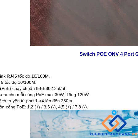
Switch POE ONV 4 Port G
ink RJ45 tốc độ 10/100M.
5 tốc độ 10/100M.
(PoE) chạy chuẩn IEEE802.3af/at.
̀u ra cho mỗi cổng PoE max 30W, Tổng 120W.
́ch truyền từ port 1->4 lên đến 250m.
n cổng PoE: 1,2 (+) / 3,6 (-), 4,5 (+) / 7,8 (-).