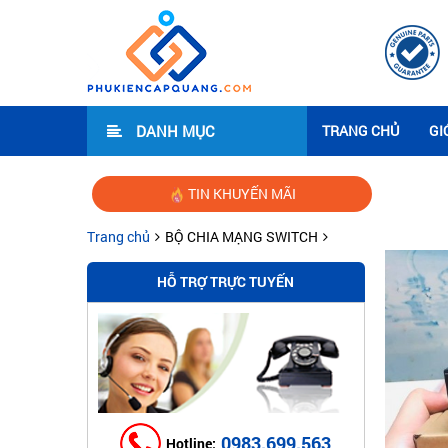
DANH MỤC
TRANG CHỦ
GI
TIN KHUYẾN MÃI
Hướng d
Trang chủ
BỘ CHIA MẠNG SWITCH
HỖ TRỢ TRỰC TUYẾN
0983.699.563
Hotline: