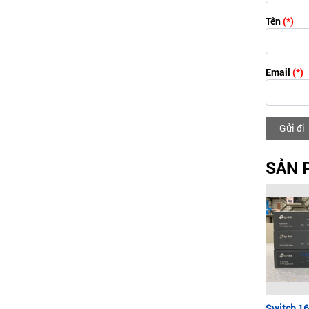
Tên
(*)
Email
(*)
Gửi đi
SẢN 
Switch 16