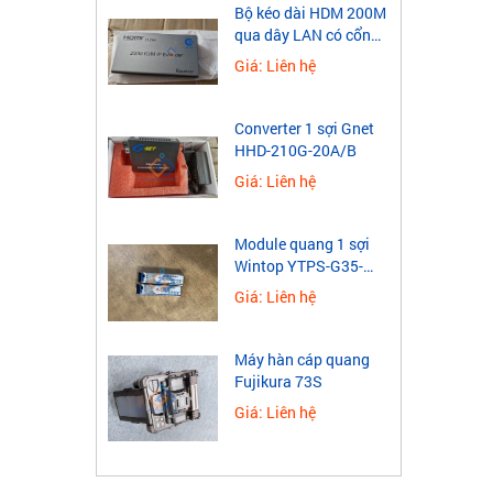
​Bộ kéo dài HDM 200M
qua dây LAN có cổng
USB
Giá: Liên hệ
Converter 1 sợi Gnet
HHD-210G-20A/B
Giá: Liên hệ
Module quang 1 sợi
Wintop YTPS-G35-
40LD 1.25G
Giá: Liên hệ
Máy hàn cáp quang
Fujikura 73S
Giá: Liên hệ