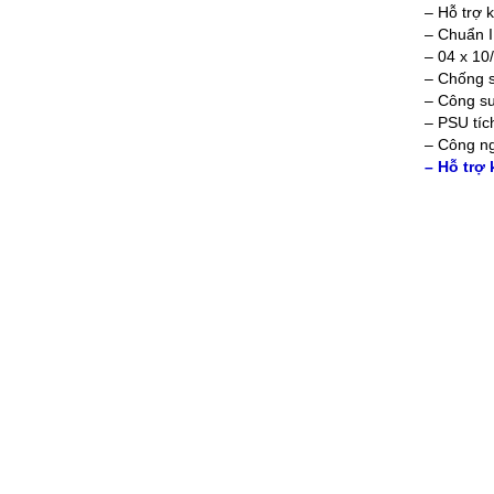
– Hỗ trợ 
– Chuẩn I
– 04 x 10
– Chống s
– Công su
– PSU tíc
– Công ng
– Hỗ trợ