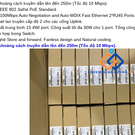
khoảng cách truyền dẫn lên đến 250m (Tốc độ 10 Mbps).
EEE 802.3af/at PoE Standard.
/100Mbps Auto-Negotiation and Auto-MDIX Fast Ethernet 2*RJ45 Ports
ét lan truyền cấp độ 2 cho các cổng Uplink.
ất trung bình 15.4W/ port. Công suất tối đa 30W cho 1 port. Tổng công
h hợp trong Switch.
hệ Store and forward, Fanless design and Natural cooling.
 khoảng cách truyền dẫn lên đến 250m (Tốc độ 10 Mbps).