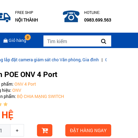
FREE SHIP
HOTLINE:
NỘI THÀNH
0983.699.563
0
Giỏ hàng
a giám sát cho Văn phòng, Gia đình
|
CÁP QUANG COMMSCOPE MULT
h POE ONV 4 Port
n phẩm:
ONV 4 Port
 hiệu:
ONV
ản phẩm:
BỘ CHIA MẠNG SWITCH
 HỆ
+
ĐẶT HÀNG NGAY