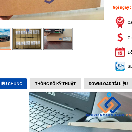
Gọi ngay :
Ca
Gi
Đổ
SD
HIỆU CHUNG
THÔNG SỐ KỸ THUẬT
DOWNLOAD TÀI LIỆU