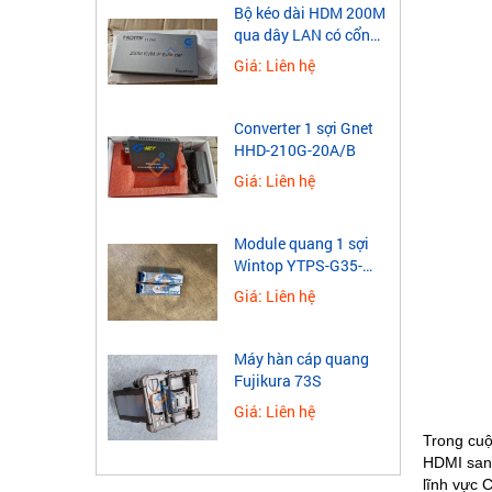
​Bộ kéo dài HDM 200M
qua dây LAN có cổng
USB
Giá: Liên hệ
Converter 1 sợi Gnet
HHD-210G-20A/B
Giá: Liên hệ
Module quang 1 sợi
Wintop YTPS-G35-
40LD 1.25G
Giá: Liên hệ
Máy hàn cáp quang
Fujikura 73S
Giá: Liên hệ
Trong cuộ
HDMI sang
lĩnh vực 