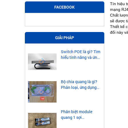
Tín hiệu 
FACEBOOK
mạng RJ45
Chất lượn
sẽ được t
Thiết kế c
đổi này v
GIẢI PHÁP
Switch POE là gì? Tìm
hiểu tính năng và ứng
dụng của Switch POE
Bộ chia quang là gì?
Phân loại, ứng dụng
của bộ chia quang
Phân biệt module
quang 1 sợi
singlemode và