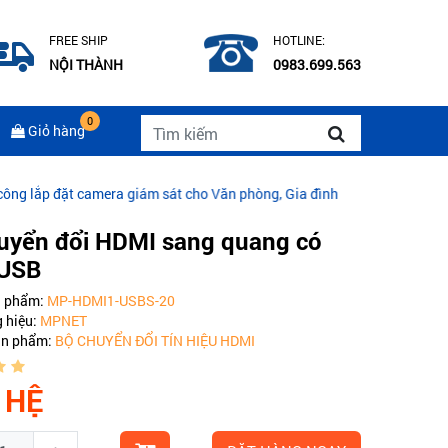
FREE SHIP
HOTLINE:
NỘI THÀNH
0983.699.563
0
Giỏ hàng
 giám sát cho Văn phòng, Gia đình
|
CÁP QUANG COMMSCOPE MULT
uyển đổi HDMI sang quang có
 USB
n phẩm:
MP-HDMI1-USBS-20
 hiệu:
MPNET
ản phẩm:
BỘ CHUYỂN ĐỔI TÍN HIỆU HDMI
 HỆ