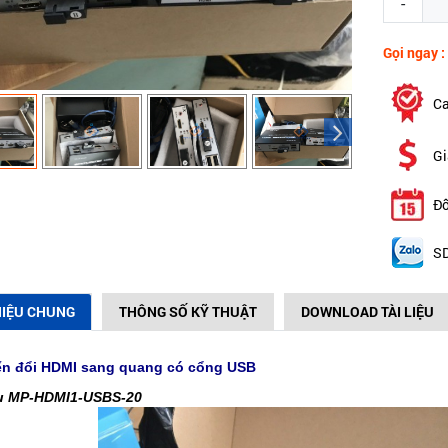
-
Gọi ngay :
Ca
Gi
Đổ
SD
HIỆU CHUNG
THÔNG SỐ KỸ THUẬT
DOWNLOAD TÀI LIỆU
n đổi HDMI sang quang có cổng USB
ệu MP-HDMI1-USBS-20