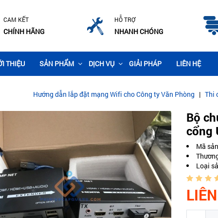
CAM KẾT
HỖ TRỢ
CHÍNH HÃNG
NHANH CHÓNG
ỚI THIỆU
SẢN PHẨM
DỊCH VỤ
GIẢI PHÁP
LIÊN HỆ
n lắp đặt mạng Wifi cho Công ty Văn Phòng
|
Thi công lắp đặt camera
Bộ ch
cổng
Mã sả
Thương
Loại s
LIÊN