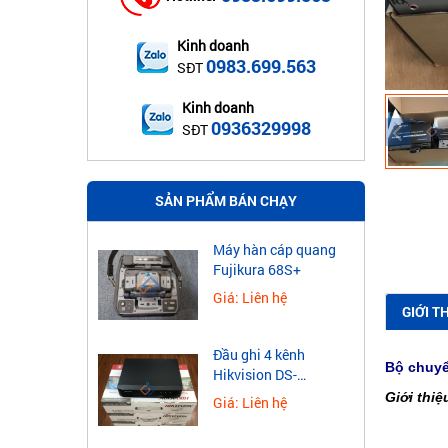
Kinh doanh
0983.699.563
SĐT
Kinh doanh
0936329998
SĐT
SẢN PHẨM BÁN CHẠY
Máy hàn cáp quang
Fujikura 68S+
Giá: Liên hệ
GIỚI T
Đầu ghi 4 kênh
Bộ chuyể
Hikvision DS-
7604NXI-K1
Giới thi
Giá: Liên hệ