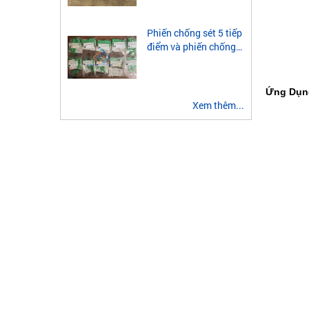
module quang 2 sợi
multimode
Phiến chống sét 5 tiếp
điểm và phiến chống
sét 3 tiếp điểm là gì?
Ứng Dụ
Xem thêm...