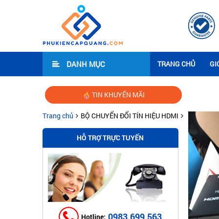
DANH MỤC
TRANG CHỦ
GI
TIN KHUYẾN MÃI
Hướng dẫ
Trang chủ
BỘ CHUYỂN ĐỔI TÍN HIỆU HDMI
HỖ TRỢ TRỰC TUYẾN
0983.699.563
Hotline: