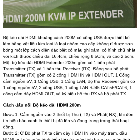
Bộ kéo dài HDMI khoảng cách 200M có cổng USB được thiết kế
làm bằng vật liệu kim loại là loại nhôm cao cấp không rỉ được sơn
bóng một lớp cách điện đặc biệt có màu ghi xám, có hình chữ nhật
với kích thước chiều dài 16.4cm, chiều rộng 8.5Cm, và cao 2.5cm.
Một bộ kéo dài HDMI Extender 200m gồm có 1 bên phát
Transmitter (TX) và 1 bên thu Receiver (RX). Đằng sau bộ phát
Transmitter (TX) gồm có 2 cổng HDMI IN và HDMI OUT, 1 Cổng
cắm nguồn 5V, 1 Cổng USB, 1 Cổng LAN, Bộ thu Receiver gồm có
1 cổng nguồn 5V, 2 cổng USB, 1 cổng LAN RJ45 CAT5E/CAT6, 1
cổng cắm dây HDMI OUT, và ký hiệu bộ thu RX và bộ phát TX.
Cách đấu nối Bộ kéo dài HDMI 200m
Bước 1: Cắm nguồn vào 2 thiết bị Thu ( TX) và Phát( RX), khi đèn
tín hiệu báo xanh là thiết bị đã lên và đang trong trạng thái hoạt
động.
Bước 2: Ở Bộ phát TX ta cắm dây HDMI IN vào máy trạm, đầu
HDMI out vào màn hình hiển thị của máy tính trạm hay máy tính