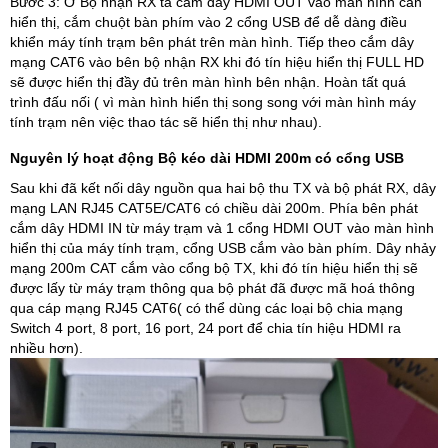
Bước 3: Ở Bộ nhận RX ta cắm dây HDMI OUT vào màn hình cần
hiển thị, cắm chuột bàn phím vào 2 cổng USB để dễ dàng điều
khiển máy tính trạm bên phát trên màn hình. Tiếp theo cắm dây
mạng CAT6 vào bên bộ nhận RX khi đó tín hiệu hiển thị FULL HD
sẽ được hiển thị đầy đủ trên màn hình bên nhận. Hoàn tất quá
trình đấu nối ( vì màn hình hiển thị song song với màn hình máy
tính trạm nên việc thao tác sẽ hiển thị như nhau).
Nguyên lý hoạt động Bộ kéo dài HDMI 200m có cổng USB
Sau khi đã kết nối dây nguồn qua hai bộ thu TX và bộ phát RX, dây
mạng LAN RJ45 CAT5E/CAT6 có chiều dài 200m. Phía bên phát
cắm dây HDMI IN từ máy trạm và 1 cổng HDMI OUT vào màn hình
hiển thị của máy tính trạm, cổng USB cắm vào bàn phím. Dây nhảy
mạng 200m CAT cắm vào cổng bộ TX, khi đó tín hiệu hiển thị sẽ
được lấy từ máy trạm thông qua bộ phát đã được mã hoá thông
qua cáp mạng RJ45 CAT6( có thể dùng các loại bộ chia mạng
Switch 4 port, 8 port, 16 port, 24 port để chia tín hiệu HDMI ra
nhiều hơn).