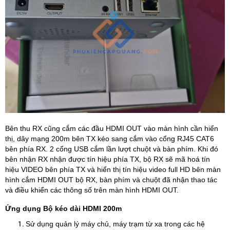
Bên thu RX cũng cắm các đầu HDMI OUT vào màn hình cần hiển
thị, dây mạng 200m bên TX kéo sang cắm vào cổng RJ45 CAT6
bên phía RX. 2 cổng USB cắm lần lượt chuột và bàn phím. Khi đó
bên nhận RX nhận được tín hiệu phía TX, bộ RX sẽ mã hoá tín
hiệu VIDEO bên phía TX và hiển thị tín hiệu video full HD bên màn
hình cắm HDMI OUT bộ RX, bàn phím và chuột đã nhận thao tác
và điều khiển các thông số trên màn hình HDMI OUT.
Ứng dụng Bộ kéo dài HDMI 200m
Sử dụng quản lý máy chủ, máy trạm từ xa trong các hệ