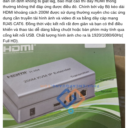
dẫn ổn định không bị giật lag, bảo mật cao thì dây HDMI thông
thường không thể đáp ứng được điều đó. Chính bởi vậy Bộ kéo dài
HDMI khoảng cách 200M được sử dụng thường xuyên cho các ứng
dụng cần truyền tải hình ảnh và video đi xa bằng dây cáp mạng
RJ45 CAT6. Đồng thời việc kết nối rất đơn giản và bạn có thể điều
khiển và thao tác dễ dàng bằng chuột hoặc bàn phím máy tính qua
cổng kết nối USB. Chất lượng hình ảnh cho ra là 1920/1080/60Hz(
Full HD).