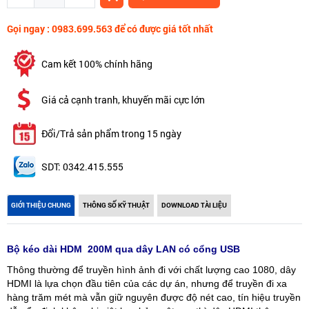
Gọi ngay : 0983.699.563 để có được giá tốt nhất
Cam kết 100% chính hãng
Giá cả cạnh tranh, khuyến mãi cực lớn
Đổi/Trả sản phẩm trong 15 ngày
SDT: 0342.415.555
GIỚI THIỆU CHUNG
THÔNG SỐ KỸ THUẬT
DOWNLOAD TÀI LIỆU
​Bộ kéo dài HDM 200M qua dây LAN có cổng USB
Thông thường để truyền hình ảnh đi với chất lượng cao 1080, dây
HDMI là lựa chọn đầu tiên của các dự án, nhưng để truyền đi xa
hàng trăm mét mà vẫn giữ nguyên được độ nét cao, tín hiệu truyền