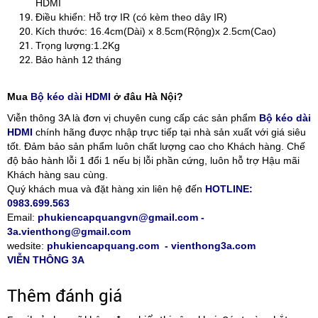
HDMI
Điều khiển: Hỗ trợ IR (có kèm theo dây IR)
Kích thước: 16.4cm(Dài) x 8.5cm(Rộng)x 2.5cm(Cao)
Trọng lượng:1.2Kg
Bảo hành 12 tháng
Mua
Bộ kéo dài HDMI
ở đâu Hà Nội?
Viễn thông 3A là đơn vị chuyên cung cấp các sản phẩm
Bộ kéo dài
HDMI
chính hãng được nhập trực tiếp tại nhà sản xuất với giá siêu
tốt. Đảm bảo sản phẩm luôn chất lượng cao cho Khách hàng. Chế
độ bảo hành lỗi 1 đổi 1 nếu bị lỗi phần cứng, luôn hỗ trợ Hậu mãi
Khách hàng sau cùng.
Quý khách mua và đặt hàng xin liên hệ đến
HOTLINE:
0983.699.563
Email:
phukiencapquangvn@gmail.com -
3a.vienthong@gmail.com
wedsite:
phukiencapquang.com - vienthong3a.com
VIỄN THÔNG 3A
Thêm đánh giá