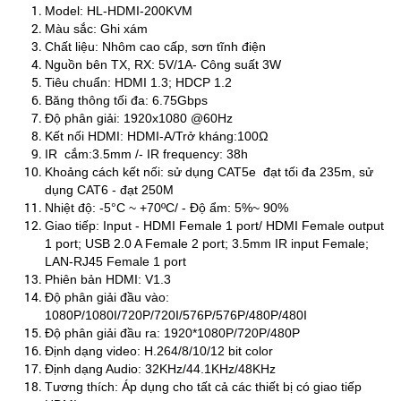
Model: HL-HDMI-200KVM
Màu sắc: Ghi xám
Chất liệu: Nhôm cao cấp, sơn tĩnh điện
Nguồn bên TX, RX: 5V/1A- Công suất 3W
Tiêu chuẩn: HDMI 1.3; HDCP 1.2
Băng thông tối đa: 6.75Gbps
Độ phân giải: 1920x1080 @60Hz
Kết nối HDMI: HDMI-A/Trở kháng:100Ω
IR cắm:3.5mm /- IR frequency: 38h
Khoảng cách kết nối: sử dụng CAT5e đạt tối đa 235m, sử
dụng CAT6 - đạt 250M
Nhiệt độ: -5°C ~ +70ºC/ - Độ ẩm: 5%~ 90%
Giao tiếp: Input - HDMI Female 1 port/ HDMI Female output
1 port; USB 2.0 A Female 2 port; 3.5mm IR input Female;
LAN-RJ45 Female 1 port
Phiên bản HDMI: V1.3
Độ phân giải đầu vào:
1080P/1080I/720P/720I/576P/576P/480P/480I
Độ phân giải đầu ra: 1920*1080P/720P/480P
Định dạng video: H.264/8/10/12 bit color
Định dạng Audio: 32KHz/44.1KHz/48KHz
Tương thích: Áp dụng cho tất cả các thiết bị có giao tiếp