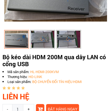
​Bộ kéo dài HDM 200M qua dây LAN có
cổng USB
Mã sản phẩm:
HL-HDMI-200KVM
Thương hiệu:
HO-LINK
Loại sản phẩm:
BỘ CHUYỂN ĐỔI TÍN HIỆU HDMI
LIÊN HỆ
-
+
ĐẶT HÀNG NGAY