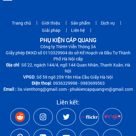
Trang chủ
Giới thiệu
Sản phẩm
Dịch vụ
Giải pháp
Liên hệ
PHỤ KIỆN CÁP QUANG
Công ty TNHH Viễn Thông 3A
Giấy phép ĐKKD số 0110329904 do sở Kế Hoạch và Đầu Tư Thành
Phố Hà Nội cấp
Địa chỉ
: Số 22, ngách 144/4, ngõ 144 Quan Nhân, Thanh Xuân, Hà
Nội
VPGD
: Số 59 ngõ 259 Yên Hòa Cầu Giấy Hà Nội
Điện thoại
: 0936329998 - 0983699563
Email :
3a.vienthong@gmail.com - phukiencapquangvn@gmail.com
Liên kết: