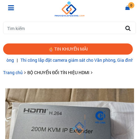
0
TIN KHUYẾN MÃI
hi công lắp đặt camera giám sát cho Văn phòng, Gia đình
|
CÁP QUA
Trang chủ
BỘ CHUYỂN ĐỔI TÍN HIỆU HDMI