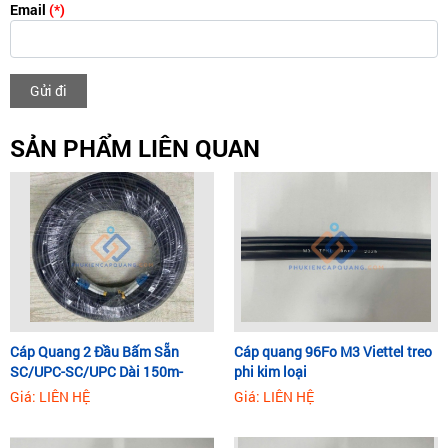
Email
(*)
Gửi đi
SẢN PHẨM LIÊN QUAN
Cáp Quang 2 Đầu Bấm Sẵn
Cáp quang 96Fo M3 Viettel treo
SC/UPC-SC/UPC Dài 150m-
phi kim loại
350m
Giá: LIÊN HỆ
Giá: LIÊN HỆ