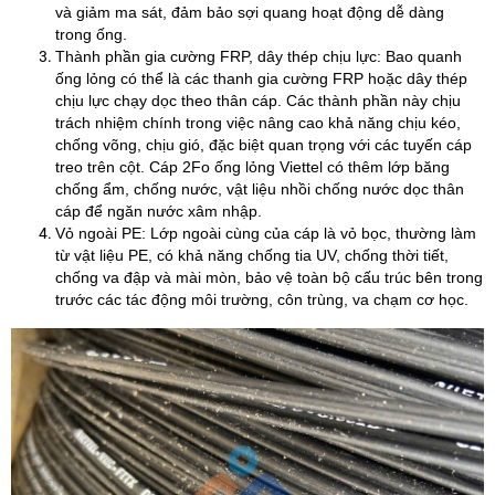
và giảm ma sát, đảm bảo sợi quang hoạt động dễ dàng
trong ống.
Thành phần gia cường FRP, dây thép chịu lực: Bao quanh
ống lỏng có thể là các thanh gia cường FRP hoặc dây thép
chịu lực chạy dọc theo thân cáp. Các thành phần này chịu
trách nhiệm chính trong việc nâng cao khả năng chịu kéo,
chống võng, chịu gió, đặc biệt quan trọng với các tuyến cáp
treo trên cột. Cáp 2Fo ống lỏng Viettel có thêm lớp băng
chống ẩm, chống nước, vật liệu nhồi chống nước dọc thân
cáp để ngăn nước xâm nhập.
Vỏ ngoài PE: Lớp ngoài cùng của cáp là vỏ bọc, thường làm
từ vật liệu PE, có khả năng chống tia UV, chống thời tiết,
chống va đập và mài mòn, bảo vệ toàn bộ cấu trúc bên trong
trước các tác động môi trường, côn trùng, va chạm cơ học.