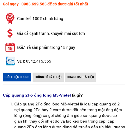
Gọi ngay : 0983.699.563 để có được giá tốt nhất
Cam kết 100% chính hãng
Giá cả cạnh tranh, khuyến mãi cực lớn
Đổi/Trả sản phẩm trong 15 ngày
SDT: 0342.415.555
GIỚI THIỆU CHUNG
THÔNG SỐ KỸ THUẬT
DOWNLOAD TÀI LIỆU
Cáp quang 2Fo ống lỏng M3-Vietel
là gì?
Cáp quang 2Fo ống lỏng M3-Viettel là loại cáp quang có 2
sợi quang 2Fo hay 2 core được đặt bên trong một ống đệm
lỏng (ống lỏng) có gel chống ẩm giúp sợi quang được co
giản khi thay đổi nhiệt độ và lực kéo bên trong cáp, cáp
quang 2Fo ống lỏng được dùng để truyền dẫn tín hiệu quang