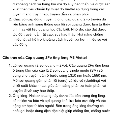
ở khoảng cách xa hàng km với độ suy hao thấp, và được sản
xuất theo tiêu chuẩn kỹ thuật do Viettel áp dụng trong các
tuyến mạng truy nhập, truyền dẫn và phân phối.
Khác với cáp đồng truyền thống, cáp quang 2Fo truyền dữ
liệu bằng ánh sáng thông qua lõi sợi quang được làm từ thủy
tinh hay vật liệu quang học đặc biệt. Nhờ đó, cáp đạt được
tốc độ truyền dẫn rất cao, suy hao thấp, khả năng chống
nhiễu tốt và hỗ trợ khoảng cách truyền xa hơn nhiều so với
cáp đồng.
Cấu trúc của Cáp quang 2Fo ống lỏng M3-Viettel
Lõi sợi quang (2 sợi quang – 2Fo): Cáp quang 2Fo ống lỏng
ở trung tâm của cáp là 2 sợi quang single mode (SM) sử
dụng cho truyền dẫn ở bước sóng 1310 nm hoặc 1550 nm.
Mỗi sợi quang gồm phần lõi (core) và lớp vỏ (cladding) với
chiết suất khác nhau, giúp ánh sáng phản xạ toàn phần và
truyền đi với suy hao thấp.
Ống lỏng: Hai sợi quang này được đặt bên trong ống lỏng,
có nhiệm vụ bảo vệ sợi quang khỏi lực kéo trực tiếp và tác
động cơ học từ bên ngoài. Bên trong ống lỏng thường có
nhồi gel hoặc dung dịch đặc biệt giúp chống ẩm, chống nước