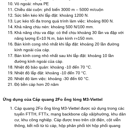
Vỏ ngoài: nhựa PE
Chiều dài cuộn: phổ biến 3000 m – 5000 m/cuộn
Sức bền kéo khi lắp đặt: khoảng 1200 N.
Lực kéo tối đa trong quá trình làm việc: khoảng 800 N.
Khả năng chịu nén: khoảng 500 N/100 mm.
Khả năng chịu va đập: có thể chịu khoảng 30 lần va đập với
năng lượng E=10 N.m, bán kính r=150 mm.
Bán kính cong nhỏ nhất khi lắp đặt: khoảng 20 lần đường
kính ngoài của cáp.
Bán kính cong nhỏ nhất sau khi lắp đặt: khoảng 10 lần
đường kính ngoài của cáp.
Nhiệt độ bảo quản: khoảng -10 đến 70 °C.
Nhiệt độ lắp đặt: khoảng -10 đến 70 °C.
Nhiệt độ làm việc: khoảng -30 đến 60 °C.
Độ bền cáp hơn 20 năm
Ứng dụng của Cáp quang 2Fo ống lỏng M3-Viettel
Cáp quang 2Fo ống lỏng M3-Viettel được sử dụng trong các
tuyến FTTH, FTTx, mạng backbone cấp xã/phường, khu dân
cư, khu công nghiệp. Cáp được treo trên cột điện, cột viễn
thông, kết nối từ tủ cáp, hộp phân phối tới hộp phối quang