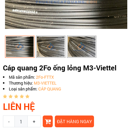
Cáp quang 2Fo ống lỏng M3-Viettel
Mã sản phẩm:
2Fo-FTTX
Thương hiệu:
M3-VIETTEL
Loại sản phẩm:
CÁP QUANG
LIÊN HỆ
-
+
ĐẶT HÀNG NGAY