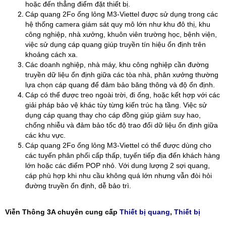
hoặc đến thẳng điểm đặt thiết bị.
Cáp quang 2Fo ống lỏng M3-Viettel được sử dụng trong các
hệ thống camera giám sát quy mô lớn như khu đô thị, khu
công nghiệp, nhà xưởng, khuôn viên trường học, bệnh viện,
việc sử dụng cáp quang giúp truyền tín hiệu ổn định trên
khoảng cách xa.
Các doanh nghiệp, nhà máy, khu công nghiệp cần đường
truyền dữ liệu ổn định giữa các tòa nhà, phân xưởng thường
lựa chọn cáp quang để đảm bảo băng thông và độ ổn định.
Cáp có thể được treo ngoài trời, đi ống, hoặc kết hợp với các
giải pháp bảo vệ khác tùy từng kiến trúc hạ tầng. Việc sử
dụng cáp quang thay cho cáp đồng giúp giảm suy hao,
chống nhiễu và đảm bảo tốc độ trao đổi dữ liệu ổn định giữa
các khu vực.
Cáp quang 2Fo ống lỏng M3-Viettel có thể được dùng cho
các tuyến phân phối cấp thấp, tuyến tiếp địa đến khách hàng
lớn hoặc các điểm POP nhỏ. Với dung lượng 2 sợi quang,
cáp phù hợp khi nhu cầu không quá lớn nhưng vẫn đòi hỏi
đường truyền ổn định, dễ bảo trì.
Viễn Thông 3A chuyên cung cấp
Thiết bị quang
,
Thiết bị