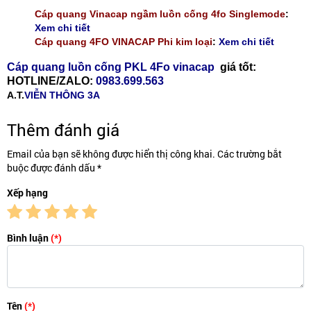
Cáp quang Vinacap ngầm luồn cống 4fo Singlemode
:
Xem chi tiết
Cáp quang 4FO VINACAP Phi kim loại
:
Xem chi tiết
Cáp quang luồn cống PKL 4Fo vinacap
giá tốt:
HOTLINE/ZALO:
0983.699.563
A.T.
VIỄN THÔNG 3A
Thêm đánh giá
Email của bạn sẽ không được hiển thị công khai. Các trường bắt
buộc được đánh dấu *
Xếp hạng
Bình luận
(*)
Tên
(*)