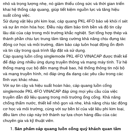
nhỏ và trọng lượng nhẹ, nó giảm thiểu công sức và thời gian triển
khai hệ thống cáp quang, giúp tiết kiệm nguồn lực và tăng hiệu
suất công việc.
Sử dụng vật liệu phi kim loại, cáp quang PKL 4FO bảo vệ khỏi rỉ sét
và sự ăn mòn hóa học. Điều này đảm bảo tính bền và độ tin cậy
lâu dài của cáp trong môi trường khắc nghiệt. Sợi tổng hợp thép và
thành phần chịu lực trung tâm tăng cường khả năng chịu đựng tác
động cơ học và môi trường, đảm bảo cáp luôn hoạt động ổn định
và tin cậy trong quá trình lắp đặt và sử dụng.
Cáp quang luồn cống singlemode PKL 4FO VINACAP được thiết kế
để đáp ứng nhiều ứng dụng truyền thông và mạng máy tính. Từ hệ
thống mạng cục bộ đến mạng thuê bao, hệ thống thông tin nội bộ
và mạng truyền hình, nó đáp ứng đa dạng các yêu cầu trong các
lĩnh vực khác nhau.
Với sự tin cậy và hiệu suất hoàn hảo, cáp quang luồn cống
singlemode PKL 4FO VINACAP đáp ứng mọi yêu cầu của việc
truyền dẫn dữ liệu quang trong môi trường ống cống. Khả năng
chống thấm nước, thiết kế nhỏ gọn và nhẹ, khả năng chịu tác động
cơ học và môi trường, cùng với sự bền bỉ của vật liệu phi kim loại,
đều làm cho cáp này trở thành sự lựa chọn hàng đầu của các
chuyên gia và kỹ thuật viên.
Sản phẩm cáp quang luồn cống quý khách quan tâm