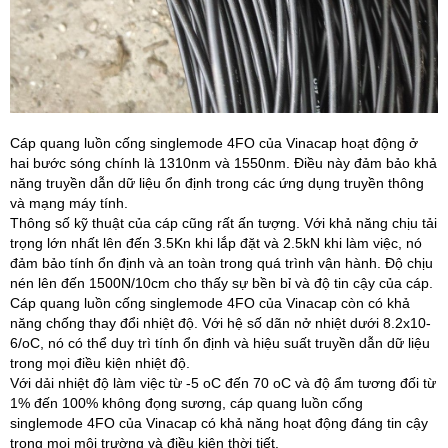
Cáp quang luồn cống singlemode 4FO của Vinacap hoạt động ở
hai bước sóng chính là 1310nm và 1550nm. Điều này đảm bảo khả
năng truyền dẫn dữ liệu ổn định trong các ứng dụng truyền thông
và mạng máy tính.
Thông số kỹ thuật của cáp cũng rất ấn tượng. Với khả năng chịu tải
trọng lớn nhất lên đến 3.5Kn khi lắp đặt và 2.5kN khi làm việc, nó
đảm bảo tính ổn định và an toàn trong quá trình vận hành. Độ chịu
nén lên đến 1500N/10cm cho thấy sự bền bỉ và độ tin cậy của cáp.
Cáp quang luồn cống singlemode 4FO của Vinacap còn có khả
năng chống thay đổi nhiệt độ. Với hệ số dãn nở nhiệt dưới 8.2x10-
6/oC, nó có thể duy trì tính ổn định và hiệu suất truyền dẫn dữ liệu
trong mọi điều kiện nhiệt độ.
Với dải nhiệt độ làm việc từ -5 oC đến 70 oC và độ ẩm tương đối từ
1% đến 100% không đọng sương, cáp quang luồn cống
singlemode 4FO của Vinacap có khả năng hoạt động đáng tin cậy
trong mọi môi trường và điều kiện thời tiết.