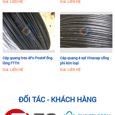
Giá: LIÊN HỆ
Giá: LIÊN HỆ
Cáp quang treo 4Fo Postef ống
Cáp quang 4 sợi Vinacap cống
lỏng FTTH
phi kim loại
Giá: LIÊN HỆ
Giá: LIÊN HỆ
ĐỐI TÁC - KHÁCH HÀNG