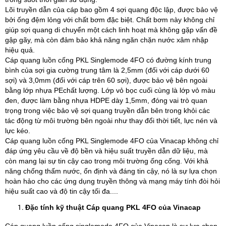
Lõi truyền dẫn của cáp bao gồm 4 sợi quang độc lập, được bảo vệ
bởi ống đệm lỏng với chất bơm đặc biệt. Chất bơm này không chỉ
giúp sợi quang di chuyển một cách linh hoạt mà không gặp vấn đề
gập gãy, mà còn đảm bảo khả năng ngăn chặn nước xâm nhập
hiệu quả.
Cáp quang luồn cống PKL Singlemode 4FO có đường kính trung
bình của sợi gia cường trung tâm là 2,5mm (đối với cáp dưới 60
sợi) và 3,0mm (đối với cáp trên 60 sợi), được bảo vệ bên ngoài
bằng lớp nhựa PEchất lượng. Lớp vỏ bọc cuối cùng là lớp vỏ màu
đen, được làm bằng nhựa HDPE dày 1,5mm, đóng vai trò quan
trọng trong việc bảo vệ sợi quang truyền dẫn bên trong khỏi các
tác động từ môi trường bên ngoài như thay đổi thời tiết, lực nén và
lực kéo.
Cáp quang luồn cống PKL Singlemode 4FO của Vinacap không chỉ
đáp ứng yêu cầu về độ bền và hiệu suất truyền dẫn dữ liệu, mà
còn mang lại sự tin cậy cao trong môi trường ống cống. Với khả
năng chống thấm nước, ổn định và đáng tin cậy, nó là sự lựa chọn
hoàn hảo cho các ứng dụng truyền thông và mạng máy tính đòi hỏi
hiệu suất cao và độ tin cậy tối đa....
Đặc tính kỹ thuật Cáp quang PKL 4FO của Vinacap