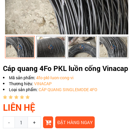
Cáp quang 4Fo PKL luồn cống Vinacap
Mã sản phẩm:
4fo-pkl-luon-cong-vi
Thương hiệu:
VINACAP
Loại sản phẩm:
CÁP QUANG SINGLEMODE 4FO
LIÊN HỆ
-
+
ĐẶT HÀNG NGAY