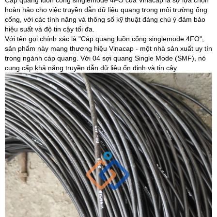
Cáp quang luồn cống singlemode 4FO của Vinacap là sự lựa chọn
hoàn hảo cho việc truyền dẫn dữ liệu quang trong môi trường ống
cống, với các tính năng và thông số kỹ thuật đáng chú ý đảm bảo
hiệu suất và độ tin cậy tối đa.
Với tên gọi chính xác là "Cáp quang luồn cống singlemode 4FO",
sản phẩm này mang thương hiệu Vinacap - một nhà sản xuất uy tín
trong ngành cáp quang. Với 04 sợi quang Single Mode (SMF), nó
cung cấp khả năng truyền dẫn dữ liệu ổn định và tin cậy.