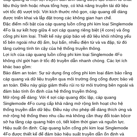
liệu thủy tinh hoặc nhựa tổng hợp, có khả năng truyền tải dữ liệu
với tốc độ vượt trội. Với kích thước nhỏ gọn, cáp quang dễ dàng
được triển khai và lắp đặt trong các không gian hạn chế.
Đặc điểm nổi bật của cáp quang luồn cống phi kim loại Singlemode
4Fo là sự kết hợp giữa 4 sợi cáp quang riêng biệt (4 core) và ống
cống phi kim loại. Thiết kế này giúp bảo vệ dữ liệu khỏi những yếu
tố bên ngoài như độ ẩm, bụi bẩn, nhiễu điện từ và va đập, từ đó
tăng cường tính tin cậy của hệ thống truyền thông.
Lợi ích của cáp quang luồn cống phi kim loại Singlemode 4Fo
không chỉ giới hạn ở tốc độ truyền dẫn nhanh chóng. Các lợi ích
khác bao gồm:
Bảo đảm an toàn: Sự sử dụng ống cống phi kim loại đảm bảo rằng
cáp quang và dữ liệu truyền qua môi trường ống cống được bảo vệ
an toàn. Điều này giúp giảm thiểu rủi ro từ môi trường bên ngoài và
đảm bảo tính ổn định của hệ thống truyền thông.
Mở rộng dễ dàng: Với 4 sợi cáp quang độc lập, cáp quang
Singlemode 4Fo cung cấp khả năng mở rộng linh hoạt cho hệ
thống truyền dẫn dữ liệu. Điều này cho phép dễ dàng thích ứng và
mở rộng hệ thống theo nhu cầu mà không cần thay đổi toàn bộcơ
sở hạ tầng cáp quang hiện có, tiết kiệm thời gian và nguồn lực.
Hiệu suất ổn định: Cáp quang luồn cống phi kim loại Singlemode
4Fo được thiết kế để đảm bảo hiệu suất truyền dẫn ổn định và