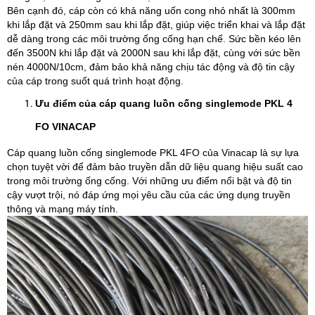
Bên cạnh đó, cáp còn có khả năng uốn cong nhỏ nhất là 300mm
khi lắp đặt và 250mm sau khi lắp đặt, giúp việc triển khai và lắp đặt
dễ dàng trong các môi trường ống cống hạn chế. Sức bền kéo lên
đến 3500N khi lắp đặt và 2000N sau khi lắp đặt, cùng với sức bền
nén 4000N/10cm, đảm bảo khả năng chịu tác động và độ tin cậy
của cáp trong suốt quá trình hoạt động.
Ưu điểm của cáp quang luồn cống singlemode PKL 4
FO VINACAP
Cáp quang luồn cống singlemode PKL 4FO của Vinacap là sự lựa
chọn tuyệt vời để đảm bảo truyền dẫn dữ liệu quang hiệu suất cao
trong môi trường ống cống. Với những ưu điểm nổi bật và độ tin
cậy vượt trội, nó đáp ứng mọi yêu cầu của các ứng dụng truyền
thông và mạng máy tính.