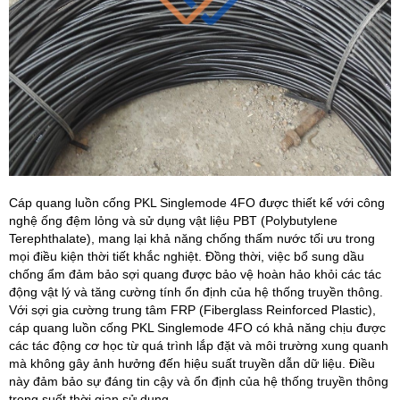
Cáp quang luồn cống PKL Singlemode 4FO được thiết kế với công
nghệ ống đệm lỏng và sử dụng vật liệu PBT (Polybutylene
Terephthalate), mang lại khả năng chống thấm nước tối ưu trong
mọi điều kiện thời tiết khắc nghiệt. Đồng thời, việc bổ sung dầu
chống ẩm đảm bảo sợi quang được bảo vệ hoàn hảo khỏi các tác
động vật lý và tăng cường tính ổn định của hệ thống truyền thông.
Với sợi gia cường trung tâm FRP (Fiberglass Reinforced Plastic),
cáp quang luồn cống PKL Singlemode 4FO có khả năng chịu được
các tác động cơ học từ quá trình lắp đặt và môi trường xung quanh
mà không gây ảnh hưởng đến hiệu suất truyền dẫn dữ liệu. Điều
này đảm bảo sự đáng tin cậy và ổn định của hệ thống truyền thông
trong suốt thời gian sử dụng.