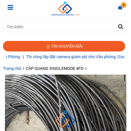
0
TIN KHUYẾN MÃI
|
Thi công lắp đặt camera giám sát cho Văn phòng, Gia đình
|
CÁP QU
Trang chủ
CÁP QUANG SINGLEMODE 4FO