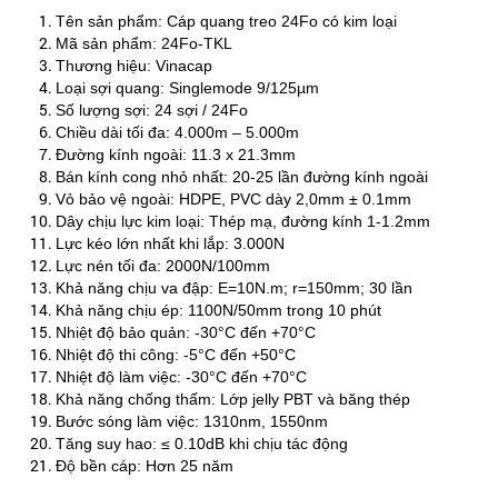
Tên sản phẩm: Cáp quang treo 24Fo có kim loại
Mã sản phẩm: 24Fo-TKL
Thương hiệu: Vinacap
Loại sợi quang: Singlemode 9/125µm
Số lượng sợi: 24 sợi / 24Fo
Chiều dài tối đa: 4.000m – 5.000m
Đường kính ngoài: 11.3 x 21.3mm
Bán kính cong nhỏ nhất: 20-25 lần đường kính ngoài
Vỏ bảo vệ ngoài: HDPE, PVC dày 2,0mm ± 0.1mm
Dây chịu lực kim loại: Thép mạ, đường kính 1-1.2mm
Lực kéo lớn nhất khi lắp: 3.000N
Lực nén tối đa: 2000N/100mm
Khả năng chịu va đập: E=10N.m; r=150mm; 30 lần
Khả năng chịu ép: 1100N/50mm trong 10 phút
Nhiệt độ bảo quản: -30°C đến +70°C
Nhiệt độ thi công: -5°C đến +50°C
Nhiệt độ làm việc: -30°C đến +70°C
Khả năng chống thấm: Lớp jelly PBT và băng thép
Bước sóng làm việc: 1310nm, 1550nm
Tăng suy hao: ≤ 0.10dB khi chịu tác động
Độ bền cáp: Hơn 25 năm