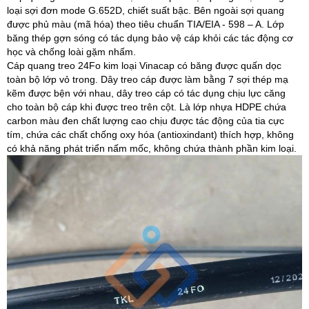
loại sợi đơn mode G.652D, chiết suất bậc. Bên ngoài sợi quang
được phủ màu (mã hóa) theo tiêu chuẩn TIA/EIA - 598 – A. Lớp
băng thép gợn sóng có tác dụng bảo vệ cáp khỏi các tác động cơ
học và chống loài gặm nhấm.
Cáp quang treo 24Fo kim loại Vinacap có băng được quấn dọc
toàn bộ lớp vỏ trong. Dây treo cáp được làm bằng 7 sợi thép mạ
kẽm được bện với nhau, dây treo cáp có tác dụng chịu lực căng
cho toàn bộ cáp khi được treo trên cột. Là lớp nhựa HDPE chứa
carbon màu đen chất lượng cao chịu được tác động của tia cực
tím, chứa các chất chống oxy hóa (antioxindant) thích hợp, không
có khả năng phát triển nấm mốc, không chứa thành phần kim loại.