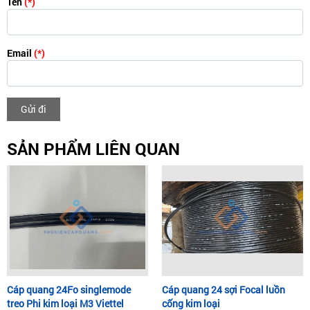
Tên
(*)
Email
(*)
Gửi đi
SẢN PHẨM LIÊN QUAN
Cáp quang 24Fo singlemode
Cáp quang 24 sợi Focal luồn
treo Phi kim loại M3 Viettel
cống kim loại