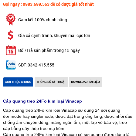
Gọi ngay : 0983.699.563 để có được giá tốt nhất
Cam kết 100% chính hãng
Giá cả cạnh tranh, khuyến mãi cực lớn
Đổi/Trả sản phẩm trong 15 ngày
SDT: 0342.415.555
GIỚI THIỆU CHUNG
THÔNG SỐ KỸ THUẬT
DOWNLOAD TÀI LIỆU
Cáp quang treo 24Fo kim loại Vinacap
Cáp quang treo 24Fo kim loại Vinacap sử dụng 24 sợi quang
đơnmode hay singlemode, được đặt trong ống lỏng, được nhồi dầu
chống ẩm chuyên dùng, màng ngăn ẩm, một lớp vỏ bảo vệ, treo
cáp bằng dây thép treo mạ kẽm.
Cáp quang treo 24Fo kim loại Vinacap có sợi quang được dùng là