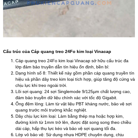
Cấu trúc của Cáp quang treo 24Fo kim loại Vinacap
Cáp quang treo 24Fo kim loại Vinacap sở hữu cấu trúc đa
lớp đảm bảo truyền dẫn tín hiệu ổn định, bền bỉ:
Dạng hình số 8: Thiết kế này gồm phần cáp quang truyền tín
hiệu và phần dây treo kim loại tích hợp, giúp tăng độ cứng và
chịu lực khi treo ngoài trời.
Lõi sợi quang: 24 sợi Singlemode 9/125µm chất lượng cao,
đảm bảo truyền dữ liệu chính xác với tốc độ Gigabit.
Ống đệm lỏng: Làm từ vật liệu PBT kháng nước, bảo vệ sợi
quang trước môi trường khắc nghiệt.
Dây chịu lực kim loại: Làm bằng thép mạ hoặc hợp kim,
đường kính từ 1mm trở lên, được đặt song song theo chiều
dài cáp, hấp thụ lực kéo và bảo vệ sợi quang tối đa.
Lớp vỏ bảo vệ: Sử dụng nhựa HDPE chuyên dụng, chịu