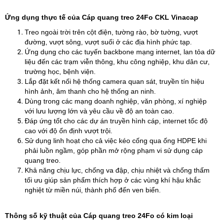
Ứng dụng thực tế của Cáp quang treo 24Fo CKL Vinacap
Treo ngoài trời trên cột điện, tường rào, bờ tường, vượt
đường, vượt sông, vượt suối ở các địa hình phức tạp.
Ứng dụng cho các tuyến backbone mạng internet, lan tỏa dữ
liệu đến các trạm viễn thông, khu công nghiệp, khu dân cư,
trường học, bệnh viện.
Lắp đặt kết nối hệ thống camera quan sát, truyền tín hiệu
hình ảnh, âm thanh cho hệ thống an ninh.
Dùng trong các mạng doanh nghiệp, văn phòng, xí nghiệp
với lưu lượng lớn và yêu cầu về độ an toàn cao.
Đáp ứng tốt cho các dự án truyền hình cáp, internet tốc độ
cao với độ ổn định vượt trội.
Sử dụng linh hoạt cho cả việc kéo cống qua ống HDPE khi
phải luồn ngầm, góp phần mở rộng phạm vi sử dụng cáp
quang treo.
Khả năng chịu lực, chống va đập, chịu nhiệt và chống thấm
tối ưu giúp sản phẩm thích hợp ở các vùng khí hậu khắc
nghiệt từ miền núi, thành phố đến ven biển.
Thông số kỹ thuật của Cáp quang treo 24Fo có kim loại