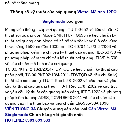
nối hệ thống mạng.
Thông số kỹ thuật của cáp quang
Viettel M3 treo 12FO
Singlemode
bao gồm:
Mạng viễn thông - cáp sợi quang, ITU-T G652 về tiêu chuẩn kỹ
thuật sợi quang đơn Mode SMF, ITU-T G655 về tiêu chuẩn kỹ
thuật sợi quang đơn Mode có hệ số tán sắc khác 0 ở các vùng
bước sóng 1500nm đến 1600nm, IEC-60794-1/2/3 :3/2003 về
phương pháp kiểm tra chỉ tiêu kỹ thuật cáp quang, IEC-60793 về
phương pháp kiểm tra chỉ tiêu kỹ thuật sợi quang, TIA/EIA-598
về tiêu chuẩn mã hoá màu sợi quang,
TC.00.PKT.242:13/1/2014-TĐVTQĐ về tiêu chuẩn kỹ thuật cáp
phân phối, TC.00.PKT.92:13/4/2011-TĐVTQĐ về tiêu chuẩn kỹ
thuật cáp sợi quang, ITU-T Rec L.26: 2002 về cấu trúc và yêu
cầu kỹ thuật cáp quang treo, ITU-T Rec L.78: 2002 về cấu trúc
và yêu cầu kỹ thuật cáp quang luồn cống, IEEE-1222 về phương
pháp kiểm tra cáp ADSS, TCVN 8696:2011 về tiêu chuẩn cáp
quang vào nhà thuê bao và tiêu chuẩn EIA-555-33A:1998.
VIỄN THÔNG 3A
Chuyên cung cấp các loại
Cáp Viettel M3
Singlemode
Chính hãng với giá tốt nhất
HOTLINE: 0983.699.563