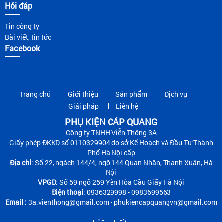
Hỏi đáp
Tin công ty
Bài viết, tin tức
Facebook
Trang chủ
Giới thiệu
Sản phẩm
Dịch vụ
Giải pháp
Liên hệ
PHỤ KIỆN CÁP QUANG
Công ty TNHH Viễn Thông 3A
Giấy phép ĐKKD số 0110329904 do sở Kế Hoạch và Đầu Tư Thành
Phố Hà Nội cấp
Địa chỉ
: Số 22, ngách 144/4, ngõ 144 Quan Nhân, Thanh Xuân, Hà
Nội
VPGD
: Số 59 ngõ 259 Yên Hòa Cầu Giấy Hà Nội
Điện thoại
: 0936329998 - 0983699563
Email :
3a.vienthong@gmail.com - phukiencapquangvn@gmail.com