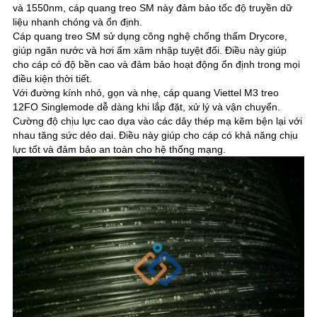
và 1550nm, cáp quang treo SM này đảm bảo tốc độ truyền dữ
liệu nhanh chóng và ổn định.
Cáp quang treo SM sử dụng công nghệ chống thấm Drycore,
giúp ngăn nước và hơi ẩm xâm nhập tuyệt đối. Điều này giúp
cho cáp có độ bền cao và đảm bảo hoạt động ổn định trong mọi
điều kiện thời tiết.
Với đường kính nhỏ, gọn và nhẹ, cáp quang Viettel M3 treo
12FO Singlemode dễ dàng khi lắp đặt, xử lý và vận chuyển.
Cường độ chịu lực cao dựa vào các dây thép mạ kẽm bện lại với
nhau tăng sức dẻo dai. Điều này giúp cho cáp có khả năng chịu
lực tốt và đảm bảo an toàn cho hệ thống mạng.