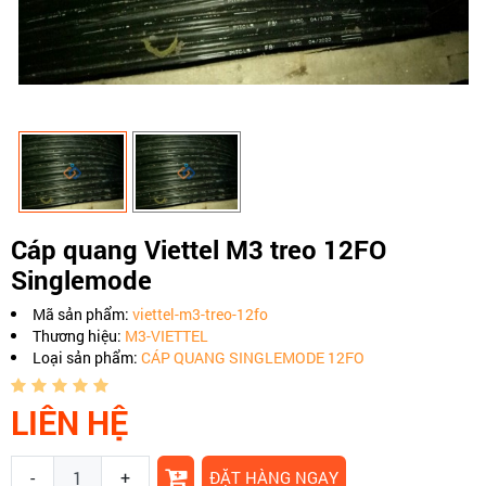
Cáp quang Viettel M3 treo 12FO
Singlemode
Mã sản phẩm:
viettel-m3-treo-12fo
Thương hiệu:
M3-VIETTEL
Loại sản phẩm:
CÁP QUANG SINGLEMODE 12FO
LIÊN HỆ
-
+
ĐẶT HÀNG NGAY