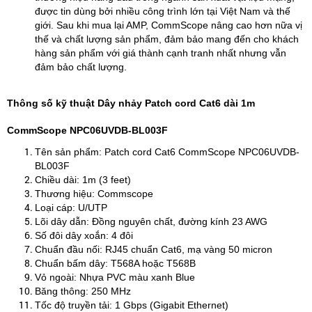
được tin dùng bởi nhiều công trình lớn tại Việt Nam và thế
giới. Sau khi mua lại AMP, CommScope nâng cao hơn nữa vị
thế và chất lượng sản phẩm, đảm bảo mang đến cho khách
hàng sản phẩm với giá thành cạnh tranh nhất nhưng vẫn
đảm bảo chất lượng.
Thông số kỹ thuật Dây nhảy Patch cord Cat6 dài 1m
CommScope NPC06UVDB-BL003F
Tên sản phẩm: Patch cord Cat6 CommScope NPC06UVDB-
BL003F
Chiều dài: 1m (3 feet)
Thương hiệu: Commscope
Loại cáp: U/UTP
Lõi dây dẫn: Đồng nguyên chất, đường kính 23 AWG
Số đôi dây xoắn: 4 đôi
Chuẩn đầu nối: RJ45 chuẩn Cat6, mạ vàng 50 micron
Chuẩn bấm dây: T568A hoặc T568B
Vỏ ngoài: Nhựa PVC màu xanh Blue
Băng thông: 250 MHz
Tốc độ truyền tải: 1 Gbps (Gigabit Ethernet)