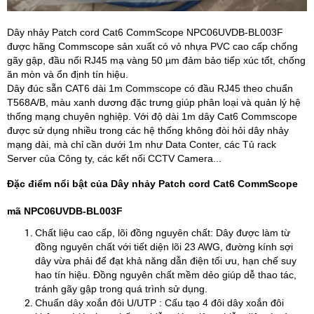
Dây nhảy Patch cord Cat6 CommScope NPC06UVDB-BL003F
được hãng Commscope sản xuất có vỏ nhựa PVC cao cấp chống
gãy gập, đầu nối RJ45 mạ vàng 50 µm đảm bảo tiếp xúc tốt, chống
ăn mòn và ổn định tín hiệu.
Dây đúc sẵn CAT6 dài 1m Commscope có đầu RJ45 theo chuẩn
T568A/B, màu xanh dương đặc trưng giúp phân loại và quản lý hệ
thống mạng chuyên nghiệp. Với độ dài 1m dây Cat6 Commscope
được sử dụng nhiều trong các hệ thống không đòi hỏi dây nhảy
mạng dài, mà chỉ cần dưới 1m như Data Conter, các Tủ rack
Server của Công ty, các kết nối CCTV Camera...
Đặc điểm nổi bật của Dây nhảy Patch cord Cat6 CommScope
mã NPC06UVDB-BL003F
Chất liệu cao cấp, lõi đồng nguyên chất: Dây được làm từ
đồng nguyên chất với tiết diện lõi 23 AWG, đường kính sợi
dây vừa phải để đạt khả năng dẫn điện tối ưu, hạn chế suy
hao tín hiệu. Đồng nguyên chất mềm dẻo giúp dễ thao tác,
tránh gãy gập trong quá trình sử dụng.
Chuẩn dây xoắn đôi U/UTP : Cấu tạo 4 đôi dây xoắn đôi