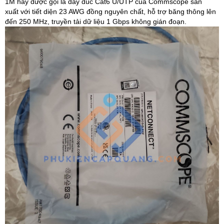
1M hay được gọi là dây đúc Cat6 U/UTP của Commscope sản
xuất với tiết diện 23 AWG đồng nguyên chất, hỗ trợ băng thông lên
đến 250 MHz, truyền tải dữ liệu 1 Gbps không gián đoạn.