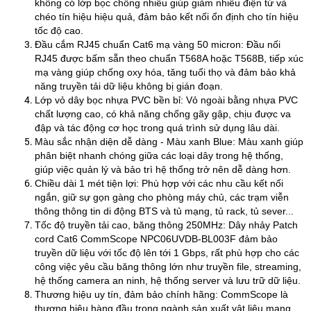
không có lớp bọc chống nhiễu giúp giảm nhiễu điện từ và
chéo tín hiệu hiệu quả, đảm bảo kết nối ổn định cho tín hiệu
tốc độ cao.
Đầu cắm RJ45 chuẩn Cat6 mạ vàng 50 micron: Đầu nối
RJ45 được bấm sẵn theo chuẩn T568A hoặc T568B, tiếp xúc
mạ vàng giúp chống oxy hóa, tăng tuổi thọ và đảm bảo khả
năng truyền tải dữ liệu không bị gián đoạn.
Lớp vỏ dây bọc nhựa PVC bền bỉ: Vỏ ngoài bằng nhựa PVC
chất lượng cao, có khả năng chống gãy gập, chịu được va
đập và tác động cơ học trong quá trình sử dụng lâu dài.
Màu sắc nhận diện dễ dàng - Màu xanh Blue: Màu xanh giúp
phân biệt nhanh chóng giữa các loại dây trong hệ thống,
giúp việc quản lý và bảo trì hệ thống trở nên dễ dàng hơn.
Chiều dài 1 mét tiện lợi: Phù hợp với các nhu cầu kết nối
ngắn, giữ sự gọn gàng cho phòng máy chủ, các trạm viễn
thông thông tin di động BTS và tủ mạng, tủ rack, tủ sever...
Tốc độ truyền tải cao, băng thông 250MHz: Dây nhảy Patch
cord Cat6 CommScope NPC06UVDB-BL003F đảm bảo
truyền dữ liệu với tốc độ lên tới 1 Gbps, rất phù hợp cho các
công việc yêu cầu băng thông lớn như truyền file, streaming,
hệ thống camera an ninh, hệ thống server và lưu trữ dữ liệu.
Thương hiệu uy tín, đảm bảo chính hãng: CommScope là
thương hiệu hàng đầu trong ngành sản xuất vật liệu mạng,