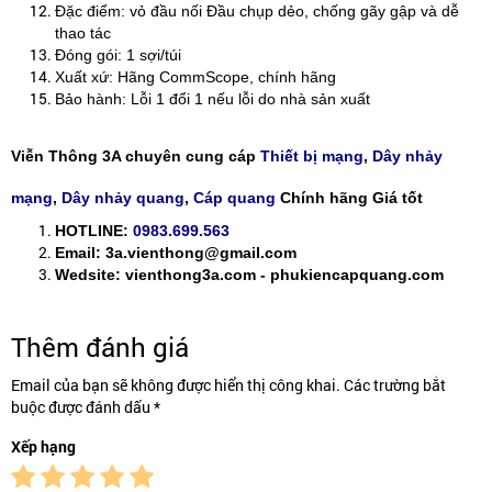
Đặc điểm: vỏ đầu nối Đầu chụp dẻo, chống gãy gập và dễ
thao tác
Đóng gói: 1 sợi/túi
Xuất xứ: Hãng CommScope, chính hãng
Bảo hành: Lỗi 1 đổi 1 nếu lỗi do nhà sản xuất
Viễn Thông 3A chuyên cung cáp
Thiết bị mạng
,
Dây nhảy
mạng
,
Dây nhảy quang
,
Cáp quang
Chính hãng Giá tốt
HOTLINE:
0983.699.563
Email: 3a.vienthong@gmail.com
Wedsite: vienthong3a.com - phukiencapquang.com
Thêm đánh giá
Email của bạn sẽ không được hiển thị công khai. Các trường bắt
buộc được đánh dấu *
Xếp hạng