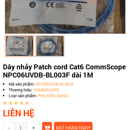
Dây nhảy Patch cord Cat6 CommScope
NPC06UVDB-BL003F dài 1M
Mã sản phẩm:
NPC06UVDB-BL003F
Thương hiệu:
COMMSCOPE
Loại sản phẩm:
PHỤ KIỆN MẠNG
LIÊN HỆ
-
+
ĐẶT HÀNG NGAY