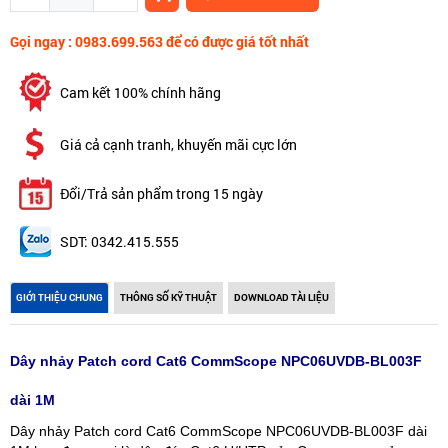
Gọi ngay : 0983.699.563 để có được giá tốt nhất
Cam kết 100% chính hãng
Giá cả cạnh tranh, khuyến mãi cực lớn
Đổi/Trả sản phẩm trong 15 ngày
SDT: 0342.415.555
GIỚI THIỆU CHUNG
THÔNG SỐ KỸ THUẬT
DOWNLOAD TÀI LIỆU
Dây nhảy Patch cord Cat6 CommScope NPC06UVDB-BL003F
dài 1M
Dây nhảy Patch cord Cat6 CommScope NPC06UVDB-BL003F dài