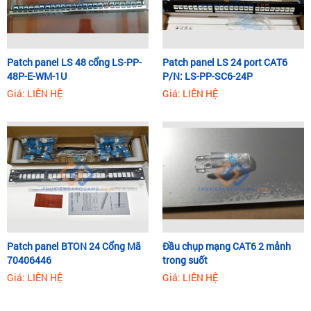
Patch panel LS 48 cổng LS-PP-
Patch panel LS 24 port CAT6
48P-E-WM-1U
P/N: LS-PP-SC6-24P
Giá: LIÊN HỆ
Giá: LIÊN HỆ
Patch panel BTON 24 Cổng Mã
Đầu chụp mạng CAT6 2 mảnh
70406446
trong suốt
Giá: LIÊN HỆ
Giá: LIÊN HỆ