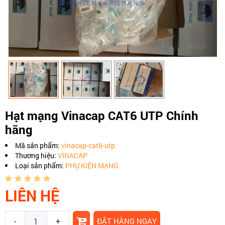
Hạt mạng Vinacap CAT6 UTP Chính
hãng
Mã sản phẩm:
vinacap-cat6-utp
Thương hiệu:
VINACAP
Loại sản phẩm:
PHỤ KIỆN MẠNG
LIÊN HỆ
-
+
ĐẶT HÀNG NGAY