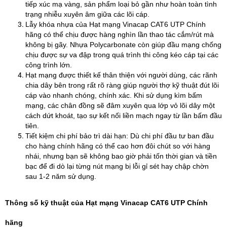
tiếp xúc mạ vàng, sản phẩm loại bỏ gần như hoàn toàn tình
trạng nhiễu xuyên âm giữa các lõi cáp.
Lẫy khóa nhựa của Hạt mạng Vinacap CAT6 UTP Chính
hãng có thể chịu được hàng nghìn lần thao tác cắm/rút mà
không bị gãy. Nhựa Polycarbonate còn giúp đầu mạng chống
chịu được sự va đập trong quá trình thi công kéo cáp tại các
công trình lớn.
Hạt mạng được thiết kế thân thiện với người dùng, các rãnh
chia dây bên trong rất rõ ràng giúp người thợ kỹ thuật đút lõi
cáp vào nhanh chóng, chính xác. Khi sử dụng kìm bấm
mạng, các chân đồng sẽ đâm xuyên qua lớp vỏ lõi dây một
cách dứt khoát, tạo sự kết nối liền mạch ngay từ lần bấm đầu
tiên.
Tiết kiệm chi phí bảo trì dài hạn: Dù chi phí đầu tư ban đầu
cho hàng chính hãng có thể cao hơn đôi chút so với hàng
nhái, nhưng bạn sẽ không bao giờ phải tốn thời gian và tiền
bạc để đi dò lại từng nút mạng bị lỗi gỉ sét hay chập chờn
sau 1-2 năm sử dụng.
Thông số kỹ thuật của Hạt mạng Vinacap CAT6 UTP Chính
hãng