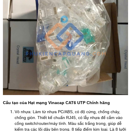
Cấu tạo của Hạt mạng Vinacap CAT6 UTP Chính hãng
Vỏ nhựa: Làm từ nhựa PC/ABS, có độ cứng, chống cháy,
chống giòn. Thiết kế chuẩn RJ45, có lẫy nhựa để cắm vào
cổng switch/router/máy tính. Màu sắc trắng trong, giúp dễ
kiểm tra các lõi dây bên trong. 8 tiếp điểm kim loại. Là 8 lưỡi