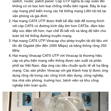
switch, router, patch panel. Cáp UTP nghĩa là cáp xoắn đôi
không có vỏ bọc kim loại chống nhiễu bên ngoài. Đây là loại
cáp mạng phổ biến trong các hệ thống mạng LAN nội bộ tại
văn phòng và gia đình.
Hạt mạng CAT6 UTP được thiết kế đặc biệt để tương thích
với cáp CAT6 có đường kính dây lớn hơn CAT5e, đảm bảo
tiếp xúc điện tốt hơn, hạn chế lỗi kết nối và tăng độ bền cho
toàn bộ hệ thống đường truyền mạng.
Hạt mạng CAT6 UTP Vinacap cho phép truyền tải dữ liệu với
tốc độ Gigabit (lên đến 1000 Mbps) và băng thông rộng 250
MHz.
Hạt mạng Vinacap CAT6 UTP với Vinacap là thương hiệu
cáp và phụ kiện mạng viễn thông được sản xuất và phân
phối tại Việt Nam, đáp ứng các tiêu chuẩn quốc tế về hạ tầng
mạng. Các sản phẩm Vinacap với giá thành hợp lý được ứng
dụng rộng rãi trong các công trình dân dụng, công nghiệp,
tòa nhà văn phòng, trường học, bệnh viện và khu công
nghiệp trên toàn quốc.