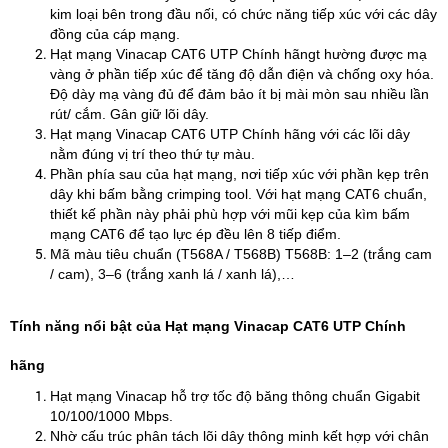
kim loại bên trong đầu nối, có chức năng tiếp xúc với các dây
đồng của cáp mạng.
Hạt mạng Vinacap CAT6 UTP Chính hãngt hường được mạ
vàng ở phần tiếp xúc để tăng độ dẫn điện và chống oxy hóa.
Độ dày mạ vàng đủ để đảm bảo ít bị mài mòn sau nhiều lần
rút/ cắm. Gân giữ lõi dây.
Hạt mạng Vinacap CAT6 UTP Chính hãng với các lõi dây
nằm đúng vị trí theo thứ tự màu.
Phần phía sau của hạt mạng, nơi tiếp xúc với phần kẹp trên
dây khi bấm bằng crimping tool. Với hạt mạng CAT6 chuẩn,
thiết kế phần này phải phù hợp với mũi kẹp của kìm bấm
mạng CAT6 để tạo lực ép đều lên 8 tiếp điểm.
Mã màu tiêu chuẩn (T568A / T568B) T568B: 1–2 (trắng cam
/ cam), 3–6 (trắng xanh lá / xanh lá),…
Tính năng nổi bật của Hạt mạng Vinacap CAT6 UTP Chính
hãng
Hạt mạng Vinacap hỗ trợ tốc độ băng thông chuẩn Gigabit
10/100/1000 Mbps.
Nhờ cấu trúc phân tách lõi dây thông minh kết hợp với chân