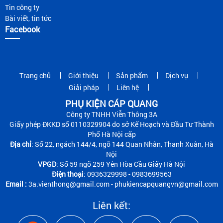
Tin công ty
Bài viết, tin tức
Facebook
Trang chủ
Giới thiệu
Sản phẩm
Dịch vụ
Giải pháp
Liên hệ
PHỤ KIỆN CÁP QUANG
Công ty TNHH Viễn Thông 3A
Giấy phép ĐKKD số 0110329904 do sở Kế Hoạch và Đầu Tư Thành
Phố Hà Nội cấp
Địa chỉ
: Số 22, ngách 144/4, ngõ 144 Quan Nhân, Thanh Xuân, Hà
Nội
VPGD
: Số 59 ngõ 259 Yên Hòa Cầu Giấy Hà Nội
Điện thoại
: 0936329998 - 0983699563
Email :
3a.vienthong@gmail.com - phukiencapquangvn@gmail.com
Liên kết: