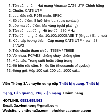
Tên sản phẩm: Hạt mạng Vinacap CAT6 UTP Chính hãng
Chuẩn: CAT6 UTP
Loại đầu nối: RJ45 male, 8P8C
Số tiếp điểm: 8 lưỡi kim loại (paw contact)
Lớp mạ tiếp điểm: Mạ vàng (gold plating)
Tần số hoạt động: Hỗ trợ đến 250 MHz
Tốc độ mạng tối đa: 10/100/1000BASE‑T (Gigabit Ethernet)
Kiểu cáp tương thích: Cáp mạng CAT6 UTP 4 pair, 23–
24AWG
Tiêu chuẩn tham chiếu: T568A / T568B
Vỏ nhựa: PC/ABS, chống cháy, chống giòn
Màu sắc: Trong suốt hoặc trắng trong
Độ bền rút/ cắm: Nhiều lần (thousands of cycles)
Đóng gói: Hộp 100 cái, 200 cái, 1000 cái…
Viễn Thông 3A chuyên cung cấp
Thiết bị quang
,
Thiết bị
mạng
,
Cáp quang
,
Phụ kiện mạng
Chính hãng
HOTLINE:
0983.699.563
Email: 3a.vienthong@gmail.com
Wedsite: vienthong3a.com - phukiencapquang.com