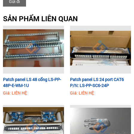
Gửi đi
SẢN PHẨM LIÊN QUAN
Patch panel LS 48 cổng LS-PP-
Patch panel LS 24 port CAT6
48P-E-WM-1U
P/N: LS-PP-SC6-24P
Giá: LIÊN HỆ
Giá: LIÊN HỆ