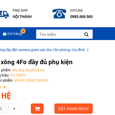
FREE SHIP
HOTLINE:
NỘI THÀNH
0983.699.563
0
Giỏ hàng
mera giám sát cho Văn phòng, Gia đình
|
CÁP QUANG COMMSCOPE M
xông 4Fo đầy đủ phụ kiện
n phẩm:
4fo-day-du-phu-kien
 hiệu:
FS-FIBER
ản phẩm:
MĂNG XÔNG QUANG
 HỆ
+
ĐẶT HÀNG NGAY