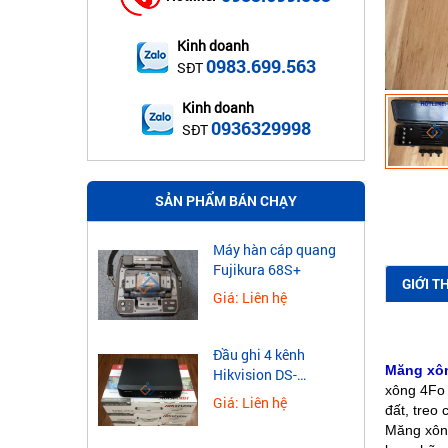
Kinh doanh
0983.699.563
SĐT
Kinh doanh
0936329998
SĐT
SẢN PHẨM BÁN CHẠY
Máy hàn cáp quang
Fujikura 68S+
GIỚI T
Giá: Liên hệ
Đầu ghi 4 kênh
Măng xôn
Hikvision DS-
xông 4Fo 
7604NXI-K1
Giá: Liên hệ
đất, treo 
Măng xông