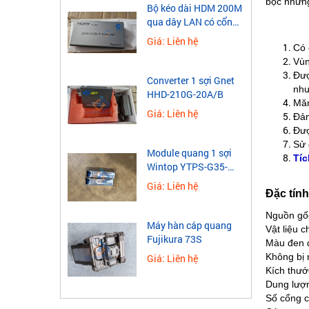
bọc những
​Bộ kéo dài HDM 200M
qua dây LAN có cổng
USB
Giá: Liên hệ
Có 
Vùn
Đượ
Converter 1 sợi Gnet
như
HHD-210G-20A/B
Măn
Giá: Liên hệ
Đảm
Đượ
Sử 
Module quang 1 sợi
Tíc
Wintop YTPS-G35-
40LD 1.25G
Giá: Liên hệ
Đặc tính
Nguồn gốc
Máy hàn cáp quang
Vật liệu 
Fujikura 73S
Màu đen đ
Không bị 
Giá: Liên hệ
Kích thướ
Dung lượn
Số cổng c