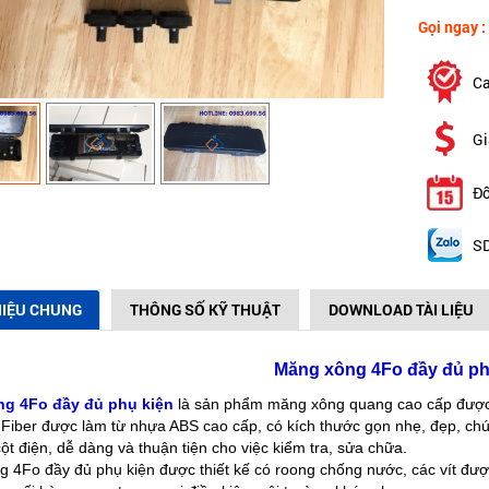
Gọi ngay :
Ca
Gi
Đổ
SD
HIỆU CHUNG
THÔNG SỐ KỸ THUẬT
DOWNLOAD TÀI LIỆU
Măng xông 4Fo đầy đủ ph
g 4Fo đầy đủ phụ kiện
là sản phẩm măng xông quang cao cấp được 
Fiber được làm từ nhựa ABS cao cấp, có kích thước gọn nhẹ, đẹp, ch
cột điện, dễ dàng và thuận tiện cho việc kiểm tra, sửa chữa.
 4Fo đầy đủ phụ kiện được thiết kế có roong chống nước, các vít được