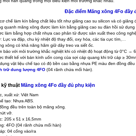
 mối hàn quang trong mọi điều kiện môi trường khác nhau.
Đặc điểm Măng xông 4Fo đầy 
cơ chế làm kín bằng chất liệu tốt như giăng cao su silicon và có giăng
g quanh măng xông được làm kín bằng giăng cao su đàn hồi sử dụng n
c làm bằng hợp chất nhựa cao phân tử được sản xuất theo công nghệ 
: Lực va đập, chu kỳ nhiệt độ thay đổi, oxy hóa, các tia cực tím,…
g xông có khả năng hãm giữ dây treo va siết ốc.
 bảo với môi trường khắc nghiệt khi có nhiệt độ hoạt động từ 0°C → 
c thiết kế với bán kính uốn cong của sợi cáp quang khi trữ cáp ≥ 30m
dụng vật liệu chế tạo có độ bền cao bằng nhựa PE màu đen đồng đều 
h trữ dung lượng 4FO
(04 rãnh chứa mối hàn).
 kỹ thuật
Măng xông 4Fo đầy đủ phụ kiện
, xuất xứ: Việt Nam
chế tạo: Nhựa ABS.
ồng đều trên toàn bộ măng xông.
nứt vỡ.
c: 205 x 51 x 16,5mm
g: 4FO (04 rãnh chứa mối hàn)
áp: 04 cổng vào/ra