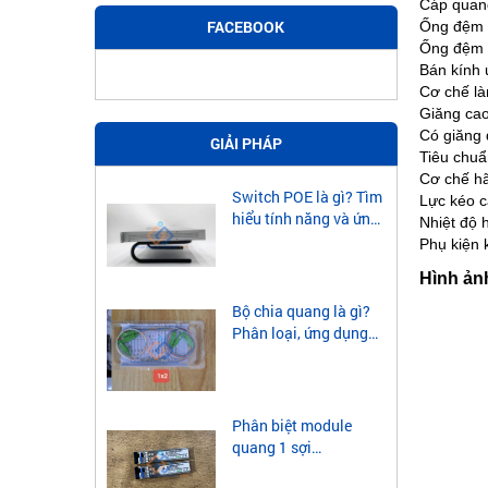
Cáp qua
FACEBOOK
Ống đệm 
Ống đệm 
Bán kính
Cơ chế 
Giăng cao 
Có giăng 
GIẢI PHÁP
Tiêu chu
Cơ chế h
Switch POE là gì? Tìm
Lực kéo 
hiểu tính năng và ứng
Nhiệt độ
dụng của Switch POE
Phụ kiện 
Hình ảnh
Bộ chia quang là gì?
Phân loại, ứng dụng
của bộ chia quang
Phân biệt module
quang 1 sợi
singlemode và