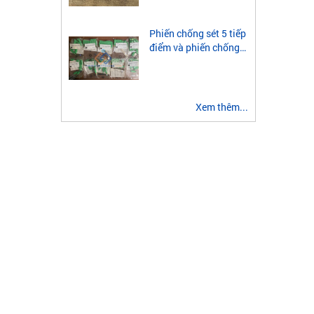
module quang 2 sợi
multimode
Phiến chống sét 5 tiếp
điểm và phiến chống
sét 3 tiếp điểm là gì?
Xem thêm...