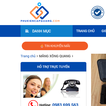
DANH MỤC
TRANG CHỦ
GI
TIN KHUYẾN MÃI
Hướng
Trang chủ
MĂNG XÔNG QUANG
HỖ TRỢ TRỰC TUYẾN
0983.699.563
Hotline: