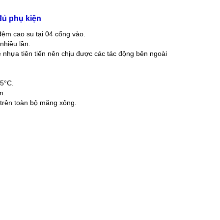
đủ phụ kiện
 đệm cao su tại 04 cổng vào.
hiều lần.
nhựa tiên tiến nên chịu được các tác động bên ngoài
65°C.
m.
trên toàn bộ măng xông.