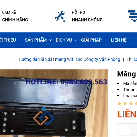
CAM KẾT
HỖ TRỢ
CHÍNH HÃNG
NHANH CHÓNG
ỚI THIỆU
SẢN PHẨM
DỊCH VỤ
GIẢI PHÁP
LIÊN HỆ
 dẫn lắp đặt mạng Wifi cho Công ty Văn Phòng
|
Thi công lắp đặt ca
Măng 
Mã sả
Thương
Loại s
LIÊN
-