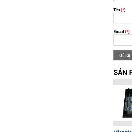
Tên
(*)
Email
(*)
Gửi đi
SẢN 