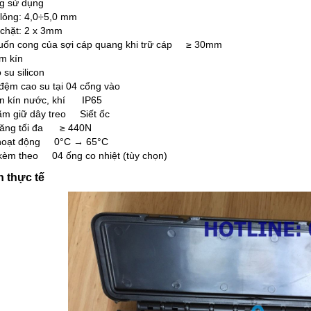
ng sử dụng
lỏng: 4,0÷5,0 mm
chặt: 2 x 3mm
 uốn cong của sợi cáp quang khi trữ cáp ≥ 30mm
làm kín
su silicon
đệm cao su tại 04 cổng vào
ẩn kín nước, khí IP65
ãm giữ dây treo Siết ốc
căng tối đa ≥ 440N
 hoạt động 0°C → 65°C
kèm theo 04 ống co nhiệt (tùy chọn)
 thực tế