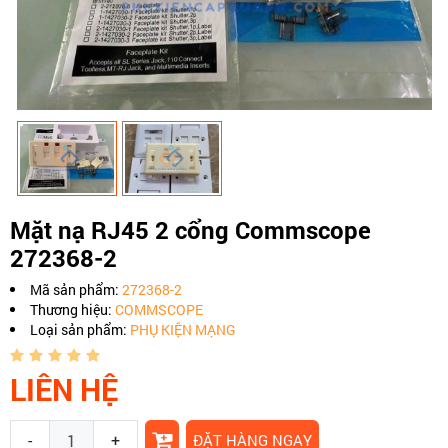
Mặt nạ RJ45 2 cổng Commscope
272368-2
Mã sản phẩm:
272368-2
Thương hiệu:
COMMSCOPE
Loại sản phẩm:
PHỤ KIỆN MẠNG
LIÊN HỆ
-
+
ĐẶT HÀNG NGAY