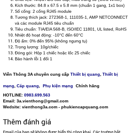
Kích thước: 84.8 x 67.5 x 5.8 mm (chuẩn 1 gang, 1x1 box)
Số cổng: 2 cổng RJ45 module
Tương thích jack: 272368-1, 111035-1, AMP NETCONNECT
và các module RJ45 tiêu chuẩn
Tiêu chuẩn: TIA/EIA 568-B, ISO/IEC 11801, UL listed, RoHS
Nhiệt độ hoạt động: -10°C đến 60°C
Độ ẩm: 0% đến 95% (không ngưng tụ)
Trọng lượng: 10g/chiếc
Đóng gói: Hộp 1 chiếc hoặc lốc 25 chiếc
Bảo hành lỗi 1 đổi 1
Viễn Thông 3A chuyên cung cấp
Thiết bị quang
,
Thiết bị
mạng
,
Cáp quang
,
Phụ kiện mạng
Chính hãng
HOTLINE:
0983.699.563
Email: 3a.vienthong@gmail.com
Wedsite: vienthong3a.com - phukiencapquang.com
Thêm đánh giá
Email của bạn sẽ không được hiển thị công khai. Các trường bắt