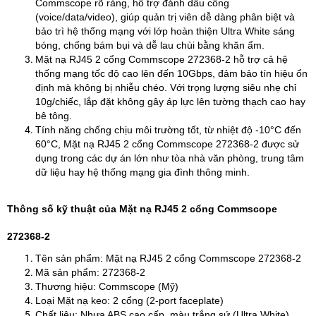
Commscope rõ ràng, hỗ trợ đánh dấu cổng
(voice/data/video), giúp quản trị viên dễ dàng phân biệt và
bảo trì hệ thống mạng với lớp hoàn thiện Ultra White sáng
bóng, chống bám bụi và dễ lau chùi bằng khăn ẩm.
Mặt nạ RJ45 2 cổng Commscope 272368-2 hỗ trợ cả hệ
thống mạng tốc độ cao lên đến 10Gbps, đảm bảo tín hiệu ổn
định mà không bị nhiễu chéo. Với trọng lượng siêu nhẹ chỉ
10g/chiếc, lắp đặt không gây áp lực lên tường thạch cao hay
bê tông.
Tính năng chống chịu môi trường tốt, từ nhiệt độ -10°C đến
60°C, Mặt nạ RJ45 2 cổng Commscope 272368-2 được sử
dụng trong các dự án lớn như tòa nhà văn phòng, trung tâm
dữ liệu hay hệ thống mạng gia đình thông minh.
Thông số kỹ thuật của Mặt nạ RJ45 2 cổng Commscope
272368-2
Tên sản phẩm: Mặt nạ RJ45 2 cổng Commscope 272368-2
Mã sản phẩm: 272368-2
Thương hiệu: Commscope (Mỹ)
Loại Mặt nạ keo: 2 cổng (2-port faceplate)
Chất liệu: Nhựa ABS cao cấp, màu trắng sứ (Ultra White)