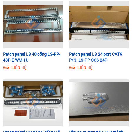
Patch panel LS 48 cổng LS-PP-
Patch panel LS 24 port CAT6
48P-E-WM-1U
P/N: LS-PP-SC6-24P
Giá: LIÊN HỆ
Giá: LIÊN HỆ