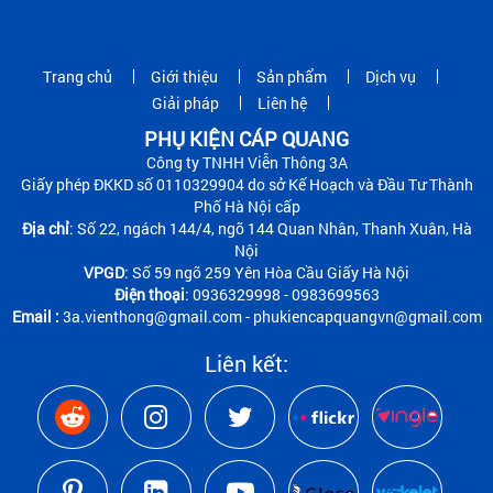
Trang chủ
Giới thiệu
Sản phẩm
Dịch vụ
Giải pháp
Liên hệ
PHỤ KIỆN CÁP QUANG
Công ty TNHH Viễn Thông 3A
Giấy phép ĐKKD số 0110329904 do sở Kế Hoạch và Đầu Tư Thành
Phố Hà Nội cấp
Địa chỉ
: Số 22, ngách 144/4, ngõ 144 Quan Nhân, Thanh Xuân, Hà
Nội
VPGD
: Số 59 ngõ 259 Yên Hòa Cầu Giấy Hà Nội
Điện thoại
: 0936329998 - 0983699563
Email :
3a.vienthong@gmail.com - phukiencapquangvn@gmail.com
Liên kết: