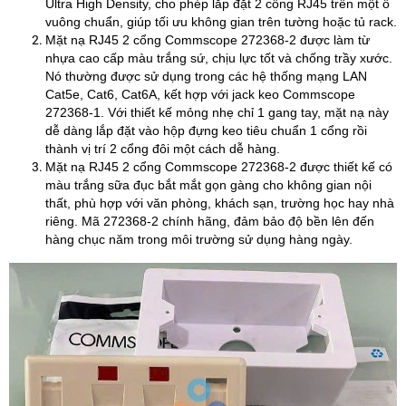
Ultra High Density, cho phép lắp đặt 2 cổng RJ45 trên một ô
vuông chuẩn, giúp tối ưu không gian trên tường hoặc tủ rack.
Mặt nạ RJ45 2 cổng Commscope 272368-2 được làm từ
nhựa cao cấp màu trắng sứ, chịu lực tốt và chống trầy xước.
Nó thường được sử dụng trong các hệ thống mạng LAN
Cat5e, Cat6, Cat6A, kết hợp với jack keo Commscope
272368-1. Với thiết kế mỏng nhẹ chỉ 1 gang tay, mặt nạ này
dễ dàng lắp đặt vào hộp đựng keo tiêu chuẩn 1 cổng rồi
thành vị trí 2 cổng đôi một cách dễ hàng.
Mặt nạ RJ45 2 cổng Commscope 272368-2 được thiết kế có
màu trắng sữa đục bắt mắt gọn gàng cho không gian nội
thất, phù hợp với văn phòng, khách sạn, trường học hay nhà
riêng. Mã 272368-2 chính hãng, đảm bảo độ bền lên đến
hàng chục năm trong môi trường sử dụng hàng ngày.