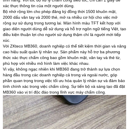
tính năng. Với tốc độ xử lý chấm công siêu tốc, chỉ cần 1 giây để
xác thực thông tin của một người dùng.
Bộ nhớ rộng lớn cho phép đăng ký đồng thời 1500 khuôn mặt,
2000 dấu vân tay và 2000 thẻ, mở ra nhiều cơ hội cho việc mở
rộng sự sử dụng trong tương lai. Màn hình màu TFT kết hợp với
giao diện người dùng dễ sử dụng và hỗ trợ ngôn ngữ tiếng Việt, tạo
điều kiện thuận lợi cho người sử dụng thậm chí là người mới tiếp
xúc.
Với ZKteco MB360, doanh nghiệp có thể tiết kiệm thời gian và nâng
cao hiệu suất quản lý nhân sự. Sản phẩm này hỗ trợ ba phương
thức xác thực chấm công bao gồm khuôn mặt, vân tay và thẻ từ,
phù hợp với nhiều mô hình làm việc khác nhau.
Vì vậy, không ngạc nhiên khi MB360 đang trở thành sự lựa chọn
hàng đầu trong các doanh nghiệp cả trong và ngoài nước, góp
phần quan trọng trong việc tối ưu hóa quản lý nhân sự và đảm bảo
tính chính xác trong việc chấm công. Sự tiến bộ và sáng tạo đã đặt
MB360 vào vị trí độc đáo trong lĩnh vực máy chấm công.