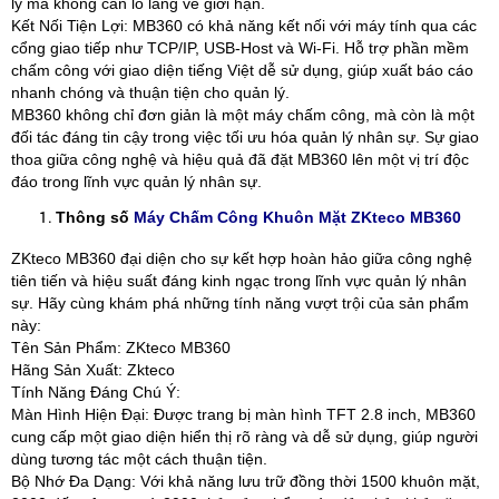
lý mà không cần lo lắng về giới hạn.
Kết Nối Tiện Lợi: MB360 có khả năng kết nối với máy tính qua các
cổng giao tiếp như TCP/IP, USB-Host và Wi-Fi. Hỗ trợ phần mềm
chấm công với giao diện tiếng Việt dễ sử dụng, giúp xuất báo cáo
nhanh chóng và thuận tiện cho quản lý.
MB360 không chỉ đơn giản là một máy chấm công, mà còn là một
đối tác đáng tin cậy trong việc tối ưu hóa quản lý nhân sự. Sự giao
thoa giữa công nghệ và hiệu quả đã đặt MB360 lên một vị trí độc
đáo trong lĩnh vực quản lý nhân sự.
Thông số
Máy Chấm Công Khuôn Mặt ZKteco MB360
ZKteco MB360 đại diện cho sự kết hợp hoàn hảo giữa công nghệ
tiên tiến và hiệu suất đáng kinh ngạc trong lĩnh vực quản lý nhân
sự. Hãy cùng khám phá những tính năng vượt trội của sản phẩm
này:
Tên Sản Phẩm: ZKteco MB360
Hãng Sản Xuất: Zkteco
Tính Năng Đáng Chú Ý:
Màn Hình Hiện Đại: Được trang bị màn hình TFT 2.8 inch, MB360
cung cấp một giao diện hiển thị rõ ràng và dễ sử dụng, giúp người
dùng tương tác một cách thuận tiện.
Bộ Nhớ Đa Dạng: Với khả năng lưu trữ đồng thời 1500 khuôn mặt,