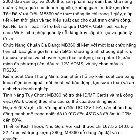
2000 dấu vân tay, và 2000 thẻ, sản phẩm này đảm bảo khả năng
quản lý hiệu quả cho doanh nghiệp, không gian lưu trữ rộng lớn.
Tốc Độ Vượt Trội: MB360 xác thực thông tin chỉ trong 1 giây, giúp
tiết kiệm thời gian và tạo hiệu suất cao cho quá trình chấm công.
Kết Nối Linh Hoạt: Hỗ trợ kết nối qua TCP/IP, USB-Host, và tùy
chọn Wi-Fi, cho phép quản lý dễ dàng truy cập dữ liệu và quản lý
từ xa.
Chức Năng Chuẩn Đa Dạng: MB360 đi kèm với một loạt chức năng
tiện ích bao gồm gửi tin nhắn SMS, chương trình chuông đặt lịch,
tra cứu tự phục vụ, chuyển trạng thái tự động, bàn phím T9, xác
minh đa phương tiện, đầu ra 12V, ADMS, và tùy chọn máy in
RS232.
Kiểm Soát Cửa Thông Minh: Sản phẩm hỗ trợ kiểm soát cửa bằng
khóa điện bên ngoài, nút thoát, và báo động, tạo sự an toàn và an
ninh cho doanh nghiệp.
Tính Năng Tùy Chọn: MB360 hỗ trợ thẻ ID/MF Cards và mã công
việc (Work Code) theo nhu cầu cụ thể của doanh nghiệp.
Hiệu Suất Vượt Trội: Với nguồn điện DC 12V 1.5A, sản phẩm hoạt
động mạnh mẽ trong nhiệt độ từ 0°C đến 45°C và độ ẩm từ 20%
đến 80%.
Thiết Kế Kích Thước Nhỏ Gọn: Với kích thước chỉ 167.5 x 148.8 x
32.2 mm và trọng lượng 380g, MB360 dễ dàng lắp đặt và di
chuyển.