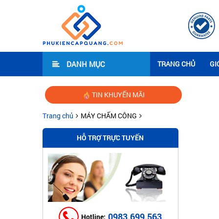
DANH MỤC
TRANG CHỦ
GI
TIN KHUYẾN MÃI
Trang chủ
MÁY CHẤM CÔNG
HỖ TRỢ TRỰC TUYẾN
0983.699.563
Hotline: