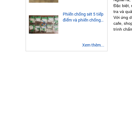
module quang 2 sợi
Đặc biệt,
multimode
tra và quả
Phiến chống sét 5 tiếp
Với ứng d
điểm và phiến chống
cafe, shop
sét 3 tiếp điểm là gì?
trình chấ
Xem thêm...