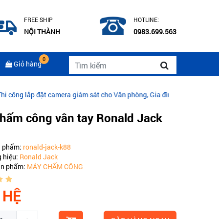
FREE SHIP
HOTLINE:
NỘI THÀNH
0983.699.563
0
Giỏ hàng
đặt camera giám sát cho Văn phòng, Gia đình
|
CÁP QUANG COMMSC
hấm công vân tay Ronald Jack
n phẩm:
ronald-jack-k88
 hiệu:
Ronald Jack
ản phẩm:
MÁY CHẤM CÔNG
 HỆ