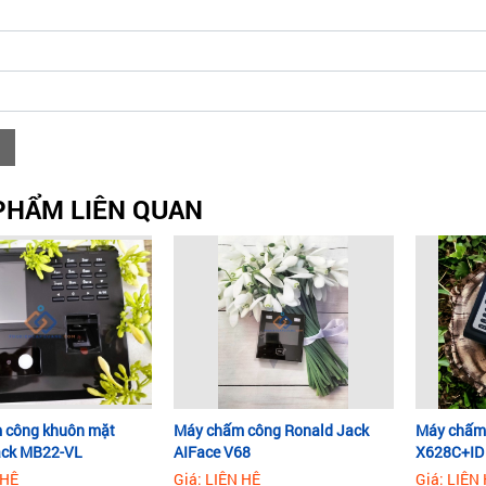
PHẨM LIÊN QUAN
 công khuôn mặt
Máy chấm công Ronald Jack
Máy chấm 
ack MB22-VL
AIFace V68
X628C+ID
 HỆ
Giá: LIÊN HỆ
Giá: LIÊN