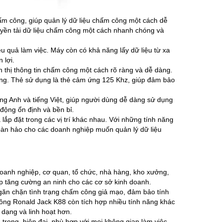
m công, giúp quản lý dữ liệu chấm công một cách dễ
truyền tải dữ liệu chấm công một cách nhanh chóng và
ệu quả làm việc. Máy còn có khả năng lấy dữ liệu từ xa
 lợi.
thị thông tin chấm công một cách rõ ràng và dễ dàng.
ng. Thẻ sử dụng là thẻ cảm ứng 125 Khz, giúp đảm bảo
g Anh và tiếng Việt, giúp người dùng dễ dàng sử dụng
động ổn định và bền bỉ.
ắp đặt trong các vị trí khác nhau. Với những tính năng
oàn hảo cho các doanh nghiệp muốn quản lý dữ liệu
oanh nghiệp, cơ quan, tổ chức, nhà hàng, kho xưởng,
p tăng cường an ninh cho các cơ sở kinh doanh.
ăn chặn tình trạng chấm công giả mạo, đảm bảo tính
công Ronald Jack K88 còn tích hợp nhiều tính năng khác
 dạng và linh hoạt hơn.
rọng, hiện đại, phù hợp với mọi không gian làm việc.