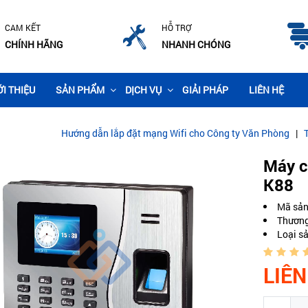
CAM KẾT
HỖ TRỢ
CHÍNH HÃNG
NHANH CHÓNG
ỚI THIỆU
SẢN PHẨM
DỊCH VỤ
GIẢI PHÁP
LIÊN HỆ
Hướng dẫn lắp đặt mạng Wifi cho Công ty Văn Phòng
|
Thi công lắp 
Máy c
K88
Mã sả
Thương
Loại s
LIÊN