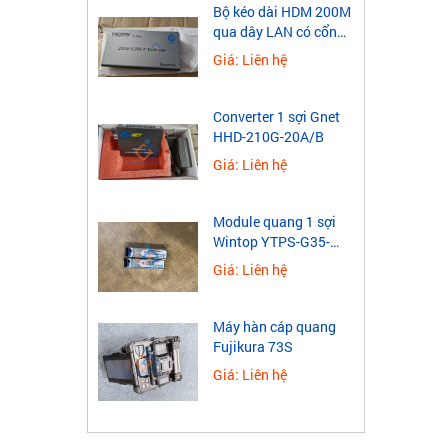
​Bộ kéo dài HDM 200M
qua dây LAN có cổng
USB
Giá: Liên hệ
Converter 1 sợi Gnet
HHD-210G-20A/B
Giá: Liên hệ
Module quang 1 sợi
Wintop YTPS-G35-
40LD 1.25G
Giá: Liên hệ
Máy hàn cáp quang
Fujikura 73S
Giá: Liên hệ