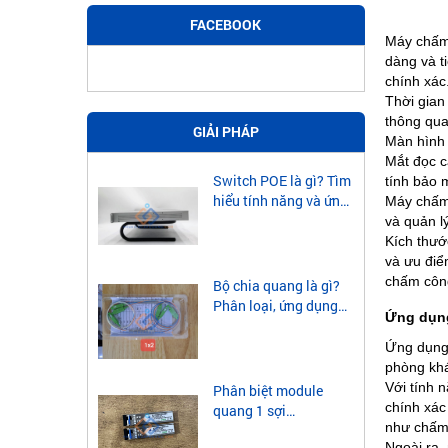
FACEBOOK
Máy chấm 
dàng và t
chính xác
Thời gian
thông qua
GIẢI PHÁP
Màn hình 
Mắt đọc c
Switch POE là gì? Tìm
tính bảo 
hiểu tính năng và ứng
Máy chấm 
dụng của Switch POE
và quản l
Kích thướ
và ưu điể
chấm công
Bộ chia quang là gì?
Phân loại, ứng dụng
Ứng dụng
của bộ chia quang
Ứng dụn
phòng khá
Với tính 
Phân biệt module
chính xác
quang 1 sợi
như chấm 
singlemode và
Ngoài ra,