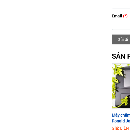
Email
(*)
Gửi đi
SẢN 
Máy chấm
Ronald J
Giá: LIÊN