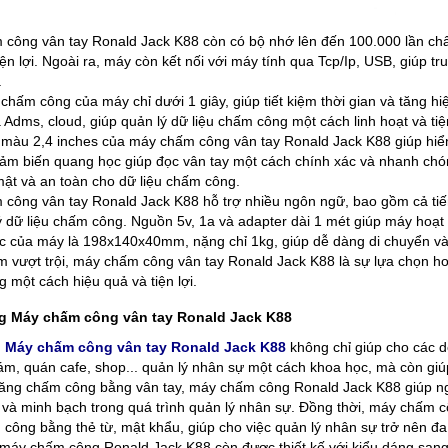
công vân tay Ronald Jack K88 còn có bộ nhớ lên đến 100.000 lần chấ
iện lợi. Ngoài ra, máy còn kết nối với máy tính qua Tcp/Ip, USB, giúp 
.
 chấm công của máy chỉ dưới 1 giây, giúp tiết kiệm thời gian và tăng hi
 Adms, cloud, giúp quản lý dữ liệu chấm công một cách linh hoạt và tiện
màu 2,4 inches của máy chấm công vân tay Ronald Jack K88 giúp hiển 
ảm biến quang học giúp đọc vân tay một cách chính xác và nhanh chó
mật và an toàn cho dữ liệu chấm công.
công vân tay Ronald Jack K88 hỗ trợ nhiều ngôn ngữ, bao gồm cả tiến
ý dữ liệu chấm công. Nguồn 5v, 1a và adapter dài 1 mét giúp máy hoạt 
c của máy là 198x140x40mm, nặng chỉ 1kg, giúp dễ dàng di chuyển và l
m vượt trội, máy chấm công vân tay Ronald Jack K88 là sự lựa chọn h
 một cách hiệu quả và tiện lợi.
 Máy chấm công vân tay Ronald Jack K88
g
Máy chấm công vân tay Ronald Jack K88
không chỉ giúp cho các d
m, quán cafe, shop... quản lý nhân sự một cách khoa học, mà còn giú
năng chấm công bằng vân tay, máy chấm công Ronald Jack K88 giúp ng
 và minh bạch trong quá trình quản lý nhân sự. Đồng thời, máy chấm 
công bằng thẻ từ, mật khẩu, giúp cho việc quản lý nhân sự trở nên đa
 máy chấm công Ronald Jack K88 còn được thiết kế với kiểu dáng sang t