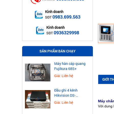
Kinh doanh
0983.699.563
SĐT
Kinh doanh
0936329998
SĐT
SẢN PHẨM BÁN CHẠY
Máy hàn cáp quang
Fujikura 68S+
Giá: Liên hệ
GIỚI T
Đầu ghi 4 kênh
Hikvision DS-
7604NXI-K1
Máy chấm
Giá: Liên hệ
Với dung 