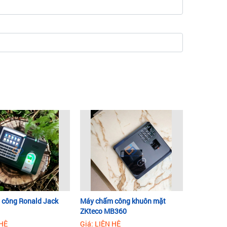
công Ronald Jack
Máy chấm công khuôn mặt
ZKteco MB360
 HỆ
Giá: LIÊN HỆ