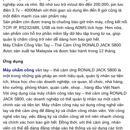
nghiệp vừa và nhỏ. Bộ nhớ lưu trữ in/out lên đến 200.000, pin lưu
điện 3.7v – 4000Mah với thời gian sử dụng lên đến 8 giờ cũng là
một điểm mạnh của sản phẩm này.
Sản phẩm còn được trang bị chuông báo giờ trên máy, cổng kết nối
TCP/ IP, RS232/485, USB và tính năng ADMS tích hợp. Hơn nữa,
sản phẩm còn hỗ trợ phần mềm lấy dữ liệu tập trung từ xa, giúp
quản lý chấm công trở nên dễ dàng hơn bao giờ hết.
Máy Chấm Công Vân Tay – Thẻ Cảm Ứng RONALD JACK S800
được sản xuất tại Malaysia và được bảo hành trong 12 tháng.
Ứng dụng
Máy chấm công
vân tay – thẻ cảm ứng RONALD JACK S800 là
một trong những giải pháp an ninh hiệu quả, quản lý nhân sự tiện
ích, khoa học cho các doanh nghiệp, cơ quan, tổ chức, nhà hàng,
kho xưởng, phòng khám, quán cafe, shop....hàng đầu Việt Nam.
Với ứng dụng của máy chấm công vân tay – thẻ cảm ứng RONALD
JACK S800, các doanh nghiệp có thể quản lý nhân sự một cách
chính xác và tiện lợi. Máy chấm công này sử dụng công nghệ vân
tay và thẻ cảm ứng để đăng ký và chấm công nhân viên. Với công
nghệ vân tay, việc đăng ký và chấm công sẽ trở nên nhanh chóng
và chính xác hơn bao giờ hết. Đồng thời, với thẻ cảm ứng, nhân
viên có thể dễ dàng đăng nhập vào hệ thống và sử dụng các tính