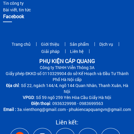
Tin công ty
Bài viết, tin tức
Facebook
Trang chủ
Giới thiệu
Sản phẩm
Dịch vụ
Giải pháp
Liên hệ
PHỤ KIỆN CÁP QUANG
Công ty TNHH Viễn Thông 3A
Giấy phép ĐKKD số 0110329904 do sở Kế Hoạch và Đầu Tư Thành
Phố Hà Nội cấp
Địa chỉ
: Số 22, ngách 144/4, ngõ 144 Quan Nhân, Thanh Xuân, Hà
Nội
VPGD
: Số 59 ngõ 259 Yên Hòa Cầu Giấy Hà Nội
Điện thoại
: 0936329998 - 0983699563
Email :
3a.vienthong@gmail.com - phukiencapquangvn@gmail.com
Liên kết: