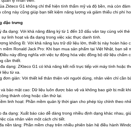
 quản lý nhân viên.
của Zkteco G1 không chỉ thể hiện tính thẩm mỹ và độ bền, mà còn đảm b
công này cũng giúp bạn tiết kiệm năng lượng và giảm thiểu chi phí ho
g đặc trưng
ý đa dạng: Với khả năng đăng ký từ 1 đến 10 dấu vân tay cùng với th
sự linh hoạt và đa dạng trong việc xác thực danh tính.
ượng khổng lồ: Với khả năng lưu trữ dữ liệu lớn, thiết bị này hoàn hảo
n mềm Ronald Jack Pro: Khi bạn mua sản phẩm tại Việt Nhật, bạn s
 Điều này đồng nghĩa với việc tự động hóa việc đồng bộ dữ liệu chấm côn
g cần thiết.
i đa dạng: ZKteco G1 có khả năng kết nối trực tiếp với máy tính hoặc 
 liệu từ xa.
g đơn giản: Với thiết kế thân thiện với người dùng, nhân viên chỉ cần
 và bảo mật cao: Dữ liệu luôn được bảo vệ và không bao giờ bị mất khi
công thành công hoặc cần thử lại.
ềm linh hoạt: Phần mềm quản lý thời gian cho phép tùy chỉnh theo nhi
o đa dạng: Xuất báo cáo dễ dàng trong nhiều định dạng khác nhau, giúp
iệc của nhân viên một cách chi tiết.
 đa nền tảng: Phần mềm chạy trên nhiều phiên bản hệ điều hành Wind