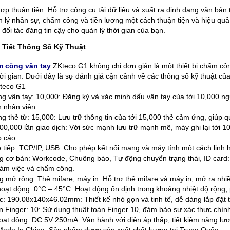
ợp thuận tiện: Hỗ trợ công cụ tải dữ liệu và xuất ra định dạng văn bản
lý nhân sự, chấm công và tiền lương một cách thuận tiện và hiệu qu
đối tác đáng tin cậy cho quản lý thời gian của bạn.
 Tiết Thông Số Kỹ Thuật
 công vân tay
ZKteco G1 không chỉ đơn giản là một thiết bị chấm cô
hời gian. Dưới đây là sự đánh giá cận cảnh về các thông số kỹ thuật c
kteco G1
g vân tay: 10,000: Đăng ký và xác minh dấu vân tay của tới 10,000 ng
 nhân viên.
g thẻ từ: 15,000: Lưu trữ thông tin của tới 15,000 thẻ cảm ứng, giúp q
0,000 lần giao dịch: Với sức mạnh lưu trữ mạnh mẽ, máy ghi lại tới 100
o cáo.
 tiếp: TCP/IP, USB: Cho phép kết nối mạng và máy tính một cách linh 
 cơ bản: Workcode, Chuông báo, Tự động chuyển trạng thái, ID card: C
 làm việc và chấm công.
 mở rộng: Thẻ mifare, máy in: Hỗ trợ thẻ mifare và máy in, mở ra nhi
hoạt động: 0°C – 45°C: Hoạt động ổn định trong khoảng nhiệt độ rộng, 
c: 190.08x140x46.02mm: Thiết kế nhỏ gọn và tinh tế, dễ dàng lắp đặt 
n Finger: 10: Sử dụng thuật toán Finger 10, đảm bảo sự xác thực chính
oạt động: DC 5V 250mA: Vận hành với điện áp thấp, tiết kiệm năng lư