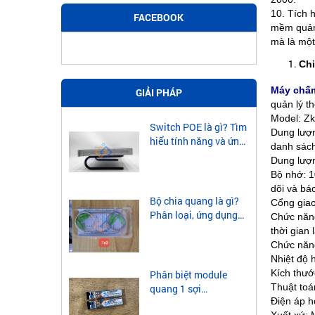
10. Tích h
FACEBOOK
mềm quản 
mà là một 
Chi
Máy chấm
GIẢI PHÁP
quản lý t
Model: Z
Switch POE là gì? Tìm
Dung lượn
hiểu tính năng và ứng
danh sách
dụng của Switch POE
Dung lượn
Bộ nhớ: 10
dõi và bá
Bộ chia quang là gì?
Cổng giao
Phân loại, ứng dụng
Chức năng
của bộ chia quang
thời gian
Chức năng
Nhiệt độ 
Kích thướ
Phân biệt module
Thuật toá
quang 1 sợi
Điện áp h
singlemode và