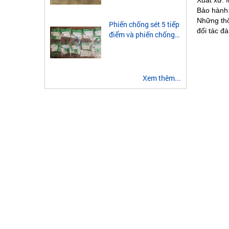
Xuất xứ: 
module quang 2 sợi
Bảo hành:
multimode
Những thô
Phiến chống sét 5 tiếp
đối tác đ
điểm và phiến chống
sét 3 tiếp điểm là gì?
Xem thêm...