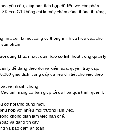
 theo yêu cầu, giúp bạn tích hợp dữ liệu với các phần
ả. ZKteco G1 không chỉ là máy chấm công thông thường,
ng, mà còn là một công cụ thông minh và hiệu quả cho
ủa sản phẩm:
ười dùng khác nhau, đảm bảo sự linh hoạt trong quản lý
uản lý dễ dàng theo dõi và kiểm soát quyền truy cập.
,000 giao dịch, cung cấp dữ liệu chi tiết cho việc theo
hoạt và nhanh chóng.
ác tính năng cơ bản giúp tối ưu hóa quá trình quản lý
ều cơ hội ứng dụng mới.
phù hợp với nhiều môi trường làm việc.
trong không gian làm việc hạn chế.
 xác và đáng tin cậy.
ợng và bảo đảm an toàn.