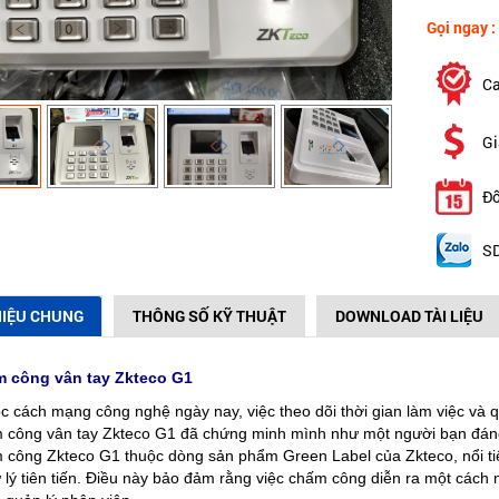
Gọi ngay :
Ca
Gi
Đổ
SD
HIỆU CHUNG
THÔNG SỐ KỸ THUẬT
DOWNLOAD TÀI LIỆU
 công vân tay Zkteco G1
c cách mạng công nghệ ngày nay, việc theo dõi thời gian làm việc và q
công vân tay Zkteco G1 đã chứng minh mình như một người bạn đáng
công Zkteco G1 thuộc dòng sản phẩm Green Label của Zkteco, nổi tiến
 lý tiên tiến. Điều này bảo đảm rằng việc chấm công diễn ra một cách n