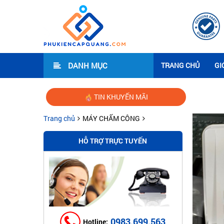
DANH MỤC
TRANG CHỦ
GI
TIN KHUYẾN MÃI
Hướng d
Trang chủ
MÁY CHẤM CÔNG
HỖ TRỢ TRỰC TUYẾN
0983.699.563
Hotline: