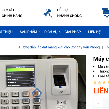
CAM KẾT
HỖ TRỢ
CHÍNH HÃNG
NHANH CHÓNG
ỚI THIỆU
SẢN PHẨM
DỊCH VỤ
GIẢI PHÁP
LIÊN HỆ
ẫn lắp đặt mạng Wifi cho Công ty Văn Phòng
|
Thi công lắp đặt camer
Máy c
Mã sả
Thương
Loại s
LIÊN
-