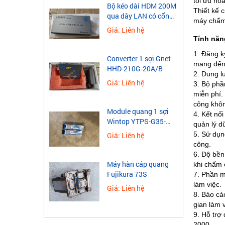
tối ưu hóa
​Bộ kéo dài HDM 200M
Thiết kế 
qua dây LAN có cổng
máy chấm 
USB
Giá: Liên hệ
Tính năn
1. Đăng k
Converter 1 sợi Gnet
mang đến 
HHD-210G-20A/B
2. Dung l
Giá: Liên hệ
3. Bộ phầ
miễn phí.
công khôn
Module quang 1 sợi
4. Kết nố
Wintop YTPS-G35-
quản lý dữ
40LD 1.25G
5. Sử dụn
Giá: Liên hệ
công.
6. Độ bền
Máy hàn cáp quang
khi chấm 
Fujikura 73S
7. Phần m
làm việc.
Giá: Liên hệ
8. Báo cá
gian làm v
9. Hỗ trợ
2000.