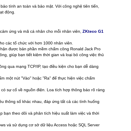
ảo tính an toàn và bảo mật. Với công nghệ tiên tiến,
ạt động.
ẻ cảm ứng và mã cá nhân cho mỗi nhân viên,
ZKteco G1
 cho các tổ chức với hơn 1000 nhân viên.
ẽ nhận được bản phần mềm chấm công Ronald Jack Pro
g, giúp bạn tiết kiệm thời gian và loại bỏ công việc thủ
thông qua mạng TCP/IP, tạo điều kiện cho bạn dễ dàng
 bấm một nút "Vào" hoặc "Ra" để thực hiện việc chấm
 có sự cố về nguồn điện. Loa tích hợp thông báo rõ ràng
ều thông số khác nhau, đáp ứng tất cả các tình huống
 bạn theo dõi và phân tích hiệu suất làm việc và thời
ows và sử dụng cơ sở dữ liệu Access hoặc SQL Server