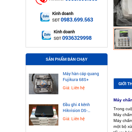
Kinh doanh
0983.699.563
SĐT
Kinh doanh
0936329998
SĐT
SẢN PHẨM BÁN CHẠY
Máy hàn cáp quang
Fujikura 68S+
GIỚI T
Giá: Liên hệ
Máy chấm
Đầu ghi 4 kênh
Trong cuộ
Hikvision DS-
Máy chấm 
7604NXI-K1
Giá: Liên hệ
Máy chấm 
một bộ xử