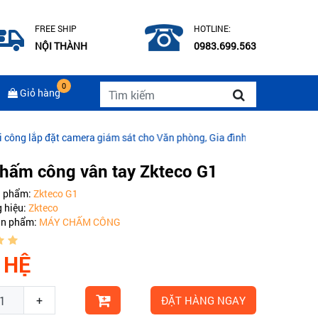
FREE SHIP
HOTLINE:
NỘI THÀNH
0983.699.563
0
Giỏ hàng
a giám sát cho Văn phòng, Gia đình
|
CÁP QUANG COMMSCOPE MULT
hấm công vân tay Zkteco G1
n phẩm:
Zkteco G1
 hiệu:
Zkteco
ản phẩm:
MÁY CHẤM CÔNG
 HỆ
+
ĐẶT HÀNG NGAY