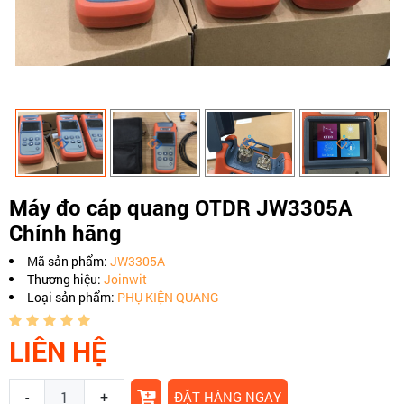
Máy đo cáp quang OTDR JW3305A
Chính hãng
Mã sản phẩm:
JW3305A
Thương hiệu:
Joinwit
Loại sản phẩm:
PHỤ KIỆN QUANG
LIÊN HỆ
-
+
ĐẶT HÀNG NGAY