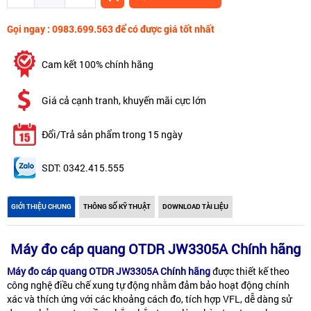
Gọi ngay : 0983.699.563 để có được giá tốt nhất
Cam kết 100% chính hãng
Giá cả cạnh tranh, khuyến mãi cực lớn
Đổi/Trả sản phẩm trong 15 ngày
SDT: 0342.415.555
GIỚI THIỆU CHUNG
THÔNG SỐ KỸ THUẬT
DOWNLOAD TÀI LIỆU
Máy đo cáp quang OTDR JW3305A Chính hãng
Máy đo cáp quang OTDR JW3305A Chính hãng
được thiết kế theo
công nghệ điều chế xung tự động nhằm đảm bảo hoạt động chính
xác và thích ứng với các khoảng cách đo, tích hợp VFL, dễ dàng sử