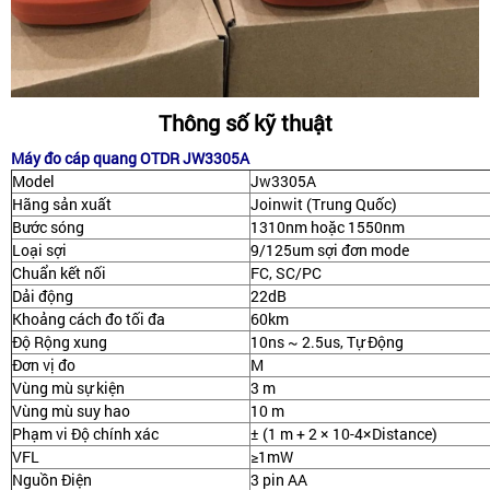
Thông số kỹ thuật
Máy đo cáp quang OTDR JW3305A
Model
Jw3305A
Hãng sản xuất
Joinwit (Trung Quốc)
Bước sóng
1310nm hoặc 1550nm
Loại sợi
9/125um sợi đơn mode
Chuẩn kết nối
FC, SC/PC
Dải động
22dB
Khoảng cách đo tối đa
60km
Độ Rộng xung
10ns ~ 2.5us, Tự Động
Đơn vị đo
M
Vùng mù sự kiện
3 m
Vùng mù suy hao
10 m
Phạm vi Độ chính xác
± (1 m + 2 × 10-4×Distance)
VFL
≥1mW
Nguồn Điện
3 pin AA