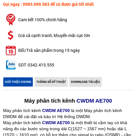
Gọi ngay : 0983.699.563 để có được giá tốt nhất
Cam kết 100% chính hãng
Giá cả cạnh tranh, khuyến mãi cực lớn
Đổi/Trả sản phẩm trong 15 ngày
SDT: 0342.415.555
GIỚI THIỆU CHUNG
THÔNG SỐ KỸ THUẬT
DOWNLOAD TÀI LIỆU
Máy phân tích kênh
CWDM AE700
Máy phân tích kênh
CWDM AE700
là một Máy phân tích kênh
DWDM để cài đặt và bảo trì Hệ thống DWDM.
Máy phân tích kênh
CWDM AE700
là một thiết bị cầm tay có khả
năng đo các bước sóng trong dải C(1527 ~ 1567 nm) hoặc dải L
(1570 ~ 1610 nm), có hỗ trợ thêm cho signal to ratio (OSNR) - cần