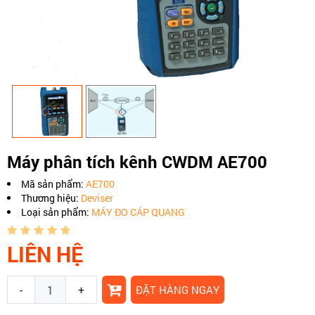
Máy phân tích kênh CWDM AE700
Mã sản phẩm:
AE700
Thương hiệu:
Deviser
Loại sản phẩm:
MÁY ĐO CÁP QUANG
LIÊN HỆ
-
+
ĐẶT HÀNG NGAY